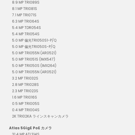
8.9 MP TRI089S
8.1 MP TRI081S
7.1 MP TRI071S
6.3 MP TRI064S
5.4 MP TDR054S
5.4 MP TRI054S
5.0 MP 偏光TRI050S1-P/Q
5.0 MP 偏光TRI050S-P/Q
5.0 MP TRI055N (AR0521)
5.0 MP TRI051S (IMX547)
5.0 MP TRI050S (IMX264)
5.0 MP TRI055N (AR0521)
3.2 MP TRI032S
2.8 MP TRI028S
2.3 MP TRI023S
1.6 MP TRI016S
0.5 MP TRI005S
0.4 MP TRI004S
2K TRI02KA ラインスキャンカメラ
Atlas 5GigE PoE カメラ
31.4 MP ATL314S