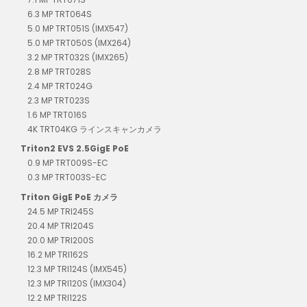
6.3 MP TRT064S
5.0 MP TRT051S (IMX547)
5.0 MP TRT050S (IMX264)
3.2 MP TRT032S (IMX265)
2.8 MP TRT028S
2.4 MP TRT024G
2.3 MP TRT023S
1.6 MP TRT016S
4K TRT04KG ラインスキャンカメラ
Triton2 EVS 2.5GigE PoE
0.9 MP TRT009S-EC
0.3 MP TRT003S-EC
Triton GigE PoE カメラ
24.5 MP TRI245S
20.4 MP TRI204S
20.0 MP TRI200S
16.2 MP TRI162S
12.3 MP TRI124S (IMX545)
12.3 MP TRI120S (IMX304)
12.2 MP TRI122S