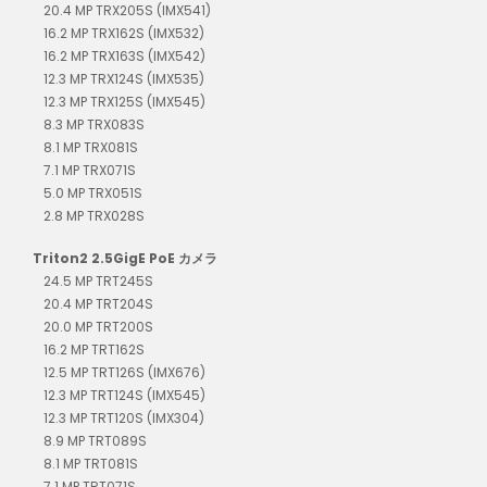
20.4 MP TRX205S (IMX541)
16.2 MP TRX162S (IMX532)
16.2 MP TRX163S (IMX542)
12.3 MP TRX124S (IMX535)
12.3 MP TRX125S (IMX545)
8.3 MP TRX083S
8.1 MP TRX081S
7.1 MP TRX071S
5.0 MP TRX051S
2.8 MP TRX028S
Triton2 2.5GigE PoE カメラ
24.5 MP TRT245S
20.4 MP TRT204S
20.0 MP TRT200S
16.2 MP TRT162S
12.5 MP TRT126S (IMX676)
12.3 MP TRT124S (IMX545)
12.3 MP TRT120S (IMX304)
8.9 MP TRT089S
8.1 MP TRT081S
7.1 MP TRT071S