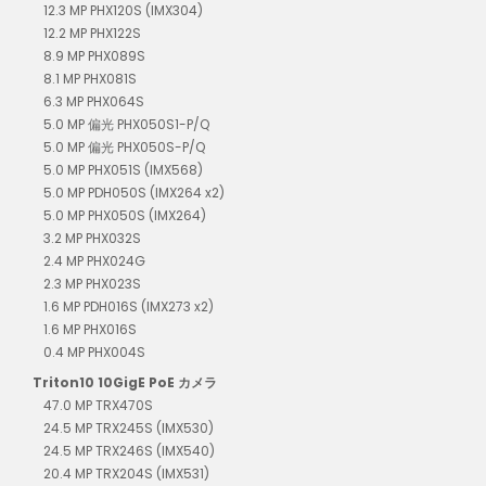
12.3 MP PHX120S (IMX304)
12.2 MP PHX122S
8.9 MP PHX089S
8.1 MP PHX081S
6.3 MP PHX064S
5.0 MP 偏光 PHX050S1-P/Q
5.0 MP 偏光 PHX050S-P/Q
5.0 MP PHX051S (IMX568)
5.0 MP PDH050S (IMX264 x2)
5.0 MP PHX050S (IMX264)
3.2 MP PHX032S
2.4 MP PHX024G
2.3 MP PHX023S
1.6 MP PDH016S (IMX273 x2)
1.6 MP PHX016S
0.4 MP PHX004S
Triton10 10GigE PoE カメラ
47.0 MP TRX470S
24.5 MP TRX245S (IMX530)
24.5 MP TRX246S (IMX540)
20.4 MP TRX204S (IMX531)