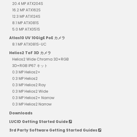
20.4 MP ATX204S
16.2 MP ATX162S
12.3 MP ATX124S
8.1 MP ATX081S
5.0 MP ATX051S
Atlas10 UV 10GigE PoE カメラ
8.1 MP ATX081S-UC
Helios2 ToF 3D カメラ
Helios2 Wide Chroma 3D+RGB
3D+RGB IP67 キット
0.3 MP Helios2+
0.3 MP Helios2
0.3 MP Helios2 Ray
0.3 MP Helios2 Wide
0.3 MP Helios2+ Narrow
0.3 MP Helios2 Narrow
Downloads
LUCID Getting Started Guide
3rd Party Software Getting Started Guides