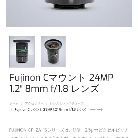
Fujinon Cマウント 24MP
1.2″ 8mm f/1.8 レンズ
ホーム
アクセサリー
レンズとレンズチューブ
Fujinon
Fujinon
Fujinon Cマウント 23MP 1.2″ 8mm f/1.8 レンズ
C
C
マ
マ
ウ
ウ
FUJINON CF-ZA-1Sシリーズは、1.1型・2.5µmピクセルピッチ
ン
ン