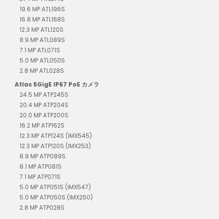
19.6 MP ATL196S
16.8 MP ATL168S
12.3 MP ATL120S
8.9 MP ATL089S
7.1 MP ATL071S
5.0 MP ATL050S
2.8 MP ATL028S
Atlas 5GigE IP67 PoE カメラ
24.5 MP ATP245S
20.4 MP ATP204S
20.0 MP ATP200S
16.2 MP ATP162S
12.3 MP ATP124S (IMX545)
12.3 MP ATP120S (IMX253)
8.9 MP ATP089S
8.1 MP ATP081S
7.1 MP ATP071S
5.0 MP ATP051S (IMX547)
5.0 MP ATP050S (IMX250)
2.8 MP ATP028S