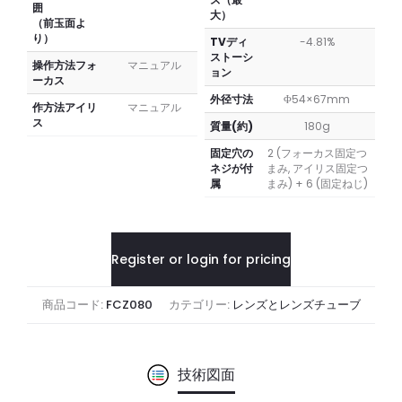
囲
大）
（前玉面よ
り）
TVディ
-4.81%
ストーシ
操作方法フォ
マニュアル
ョン
ーカス
外径寸法
Φ54×67mm
作方法アイリ
マニュアル
ス
質量(約)
180g
固定穴の
2 (フォーカス固定つ
ネジが付
まみ, アイリス固定つ
属
まみ) + 6 (固定ねじ)
Register or login for pricing
商品コード:
FCZ080
カテゴリー:
レンズとレンズチューブ
技術図面