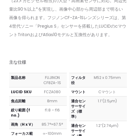
（23メガピクセル相当)の大型・高画素センサに対応。周辺光
ト
ト
5MP
23MP
量比90％以上*を実現し、画像中心部から周辺部まで明るい
2/3″
1.2″
画像を得られます。フジノンCF-ZA-1Sレンズシリーズは、第
16mm
12mm
4世代ソニー「Pregius S」センサーを搭載したLUCIDのcマウ
f/1.6
f/1.8
レ
レ
ントTritonおよびAtlas10モデルと互換性があります。
ン
ン
ズ
ズ
主な仕様
製品名称
FUJINON
フィルタ
M52 x 0.75mm
CF8ZA-1S
径
LUCID SKU
FCZA080
マウント
Cマウント
焦点距離
8mm
適合セン
1.1″(2.5μm)
サーサイ
絞り範囲 (f
f1.8 – f16
ズ（標
no.)
準）
画角（H x V）
85.7°×67.5°
適合セン
1.2″(2.74μm)
サーサイ
フォーカス範
∞-100mm
ズ（最