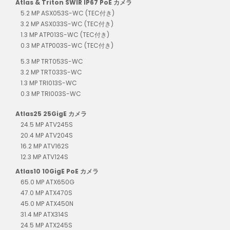
Atlas & Triton SWIR IP67 PoE カメラ
5.2 MP ASX053S-WC (TEC付き)
3.2 MP ASX033S-WC (TEC付き)
1.3 MP ATP013S-WC (TEC付き)
0.3 MP ATP003S-WC (TEC付き)
5.3 MP TRT053S-WC
3.2 MP TRT033S-WC
1.3 MP TRI013S-WC
0.3 MP TRI003S-WC
Atlas25 25GigE カメラ
24.5 MP ATV245S
20.4 MP ATV204S
16.2 MP ATV162S
12.3 MP ATV124S
Atlas10 10GigE PoE カメラ
65.0 MP ATX650G
47.0 MP ATX470S
45.0 MP ATX450N
31.4 MP ATX314S
24.5 MP ATX245S