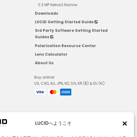
0.3 MP Helios2 Narrow
Downloads
LUCID Getting Started Guide
3rd Party Software Getting Started
Guides
Polarization Resource Center
Lens Calculator
About Us
Buy online!
US, CAD, AU, JPN, NZ, SG, KR ($) & EU (€)
LUCIDへようこそ