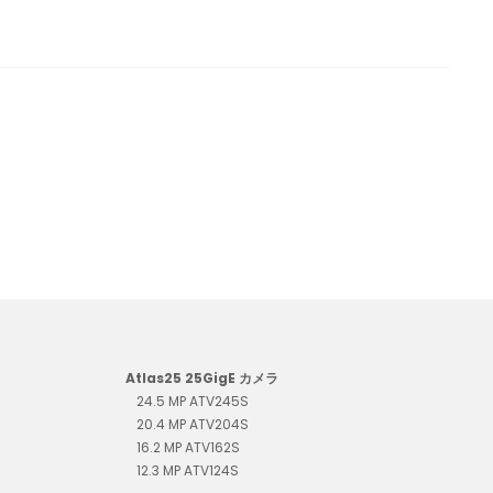
Atlas25 25GigE カメラ
24.5 MP ATV245S
20.4 MP ATV204S
16.2 MP ATV162S
12.3 MP ATV124S