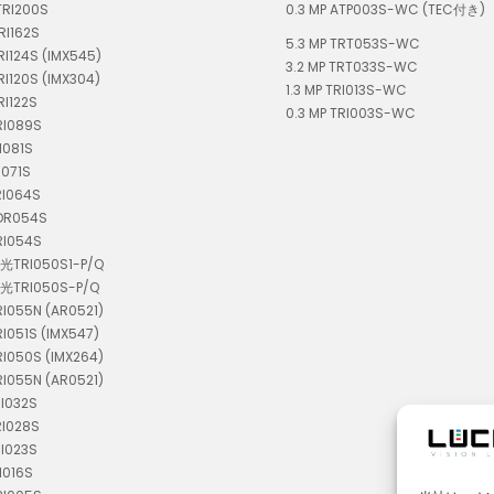
TRI200S
0.3 MP ATP003S-WC (TEC付き)
RI162S
5.3 MP TRT053S-WC
TRI124S (IMX545)
3.2 MP TRT033S-WC
TRI120S (IMX304)
1.3 MP TRI013S-WC
RI122S
0.3 MP TRI003S-WC
RI089S
I081S
I071S
RI064S
TDR054S
RI054S
偏光TRI050S1-P/Q
偏光TRI050S-P/Q
RI055N (AR0521)
RI051S (IMX547)
RI050S (IMX264)
RI055N (AR0521)
RI032S
RI028S
RI023S
I016S