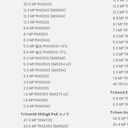
12.5 MP 
20.0 MP PHX200S
12.3 MP 
12.3 MP PHX124S (IMX565)
12.3 MP 
12.3 MP PHX120S (IMX304)
8.9 MP 
12.2 MP PHX122S
8.1 MP T
8.9 MP PHX089S
7.1 MP T
8.1 MP PHX081S
6.3 MP 
6.3 MP PHX064S
5.0 MP T
5.0 MP 偏光 PHX050S1-P/Q
5.0 MP T
5.0 MP 偏光 PHX050S-P/Q
3.2 MP T
5.0 MP PHX051S (IMX568)
2.8 MP T
5.0 MP PDH050S (IMX264 x2)
2.4 MP 
5.0 MP PHX050S (IMX264)
2.3 MP T
3.2 MP PHX032S
1.6 MP T
2.4 MP PHX024G
4K TR
2.3 MP PHX023S
Triton2 E
1.6 MP PDH016S (IMX273 x2)
0.9 MP 
1.6 MP PHX016S
0.3 MP 
0.4 MP PHX004S
Triton G
Triton10 10GigE PoE カメラ
24.5 MP 
47.0 MP TRX470S
20.4 MP 
24.5 MP TRX245S (IMX530)