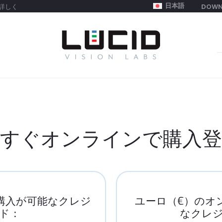
日本語
詳しく
DOWN
S
f
今すぐオンラインで購入登
ン購入が可能なクレジ
ユーロ（€）のオ
ド：
なクレ