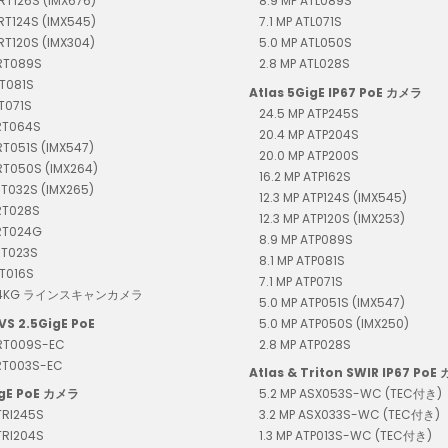
TRT126S (IMX676)
8.9 MP ATL089S
TRT124S (IMX545)
7.1 MP ATL071S
TRT120S (IMX304)
5.0 MP ATL050S
TRT089S
2.8 MP ATL028S
RT081S
Atlas 5GigE IP67 PoE カメラ
RT071S
24.5 MP ATP245S
TRT064S
20.4 MP ATP204S
RT051S (IMX547)
20.0 MP ATP200S
RT050S (IMX264)
16.2 MP ATP162S
RT032S (IMX265)
12.3 MP ATP124S (IMX545)
RT028S
12.3 MP ATP120S (IMX253)
TRT024G
8.9 MP ATP089S
RT023S
8.1 MP ATP081S
RT016S
7.1 MP ATP071S
T04KG ラインスキャンカメラ
5.0 MP ATP051S (IMX547)
VS 2.5GigE PoE
5.0 MP ATP050S (IMX250)
TRT009S-EC
2.8 MP ATP028S
TRT003S-EC
Atlas & Triton SWIR IP67 PoE
igE PoE カメラ
5.2 MP ASX053S-WC (TEC付き)
TRI245S
3.2 MP ASX033S-WC (TEC付き)
TRI204S
1.3 MP ATP013S-WC (TEC付き)