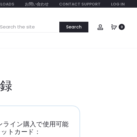
LOADS
お問い合わせ
CONTACT SUPPORT
LOG IN
earch
Account
0
or:
録
ンライン購入で使用可能
ジットカード：