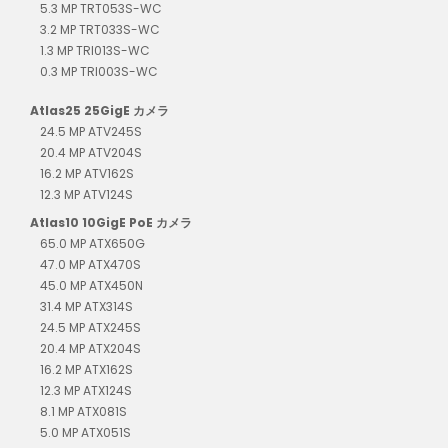
5.3 MP TRT053S-WC
3.2 MP TRT033S-WC
1.3 MP TRI013S-WC
0.3 MP TRI003S-WC
Atlas25 25GigE カメラ
24.5 MP ATV245S
20.4 MP ATV204S
16.2 MP ATV162S
12.3 MP ATV124S
Atlas10 10GigE PoE カメラ
65.0 MP ATX650G
47.0 MP ATX470S
45.0 MP ATX450N
31.4 MP ATX314S
24.5 MP ATX245S
20.4 MP ATX204S
16.2 MP ATX162S
12.3 MP ATX124S
8.1 MP ATX081S
5.0 MP ATX051S