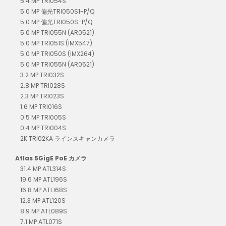
5.4 MP TRI054S
5.0 MP 偏光TRI050S1-P/Q
5.0 MP 偏光TRI050S-P/Q
5.0 MP TRI055N (AR0521)
5.0 MP TRI051S (IMX547)
5.0 MP TRI050S (IMX264)
5.0 MP TRI055N (AR0521)
3.2 MP TRI032S
2.8 MP TRI028S
2.3 MP TRI023S
1.6 MP TRI016S
0.5 MP TRI005S
0.4 MP TRI004S
2K TRI02KA ラインスキャンカメラ
Atlas 5GigE PoE カメラ
31.4 MP ATL314S
19.6 MP ATL196S
16.8 MP ATL168S
12.3 MP ATL120S
8.9 MP ATL089S
7.1 MP ATL071S