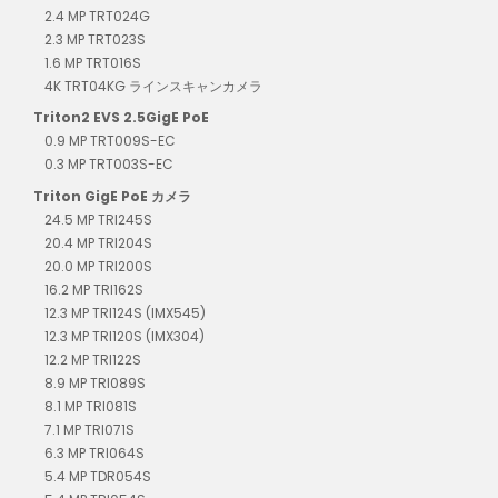
2.4 MP TRT024G
2.3 MP TRT023S
1.6 MP TRT016S
4K TRT04KG ラインスキャンカメラ
Triton2 EVS 2.5GigE PoE
0.9 MP TRT009S-EC
0.3 MP TRT003S-EC
Triton GigE PoE カメラ
24.5 MP TRI245S
20.4 MP TRI204S
20.0 MP TRI200S
16.2 MP TRI162S
12.3 MP TRI124S (IMX545)
12.3 MP TRI120S (IMX304)
12.2 MP TRI122S
8.9 MP TRI089S
8.1 MP TRI081S
7.1 MP TRI071S
6.3 MP TRI064S
5.4 MP TDR054S