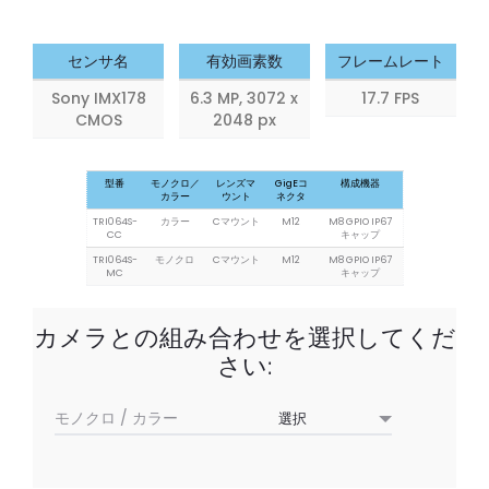
5.4
7.1
MP
MP
センサ名
有効画素数
フレームレート
Sony IMX178
6.3 MP, 3072 x
17.7 FPS
CMOS
2048 px
型番
モノクロ／
レンズマ
GigEコ
構成機器
カラー
ウント
ネクタ
TRI064S-
カラー
Cマウント
M12
M8 GPIO IP67
CC
キャップ
TRI064S-
モノクロ
Cマウント
M12
M8 GPIO IP67
MC
キャップ
カメラとの組み合わせを選択してくだ
さい:
モノクロ / カラー