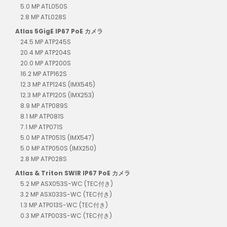
5.0 MP ATL050S
2.8 MP ATL028S
Atlas 5GigE IP67 PoE カメラ
24.5 MP ATP245S
20.4 MP ATP204S
20.0 MP ATP200S
16.2 MP ATP162S
12.3 MP ATP124S (IMX545)
12.3 MP ATP120S (IMX253)
8.9 MP ATP089S
8.1 MP ATP081S
7.1 MP ATP071S
5.0 MP ATP051S (IMX547)
5.0 MP ATP050S (IMX250)
2.8 MP ATP028S
Atlas & Triton SWIR IP67 PoE カメラ
5.2 MP ASX053S-WC (TEC付き)
3.2 MP ASX033S-WC (TEC付き)
1.3 MP ATP013S-WC (TEC付き)
0.3 MP ATP003S-WC (TEC付き)