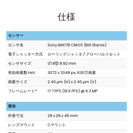
仕様
センサー
センサ名
Sony IMX178 CMOS (BSI Starvis)
電子シャッター方式
ローリングシャッタ / グローバルリセット
センササイズ
1/1.8型 8.92 mm
有効画素数 HxV
3072 x 2048 px, 630万画素
画素サイズ
2.40 µm (H) x 2.40 µm (V)
フレームレート*
17.7 FPS (19.5 FPS) @ 6.3 MP
筐体
外形寸法
29 x 29 x 45 mm
レンズマウント
Cマウント