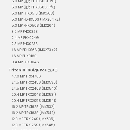
5.0 MP 偏光 PHX050S1-P/Q
5.0 MP 偏光 PHX050S-P/Q
5.0 MP PHX051S (IMX568)
5.0 MP PDH050S (IMX264 x2)
5.0 MP PHX050S (IMX264)
3.2 MP PHX032S
2.4 MP PHX024G
2.3 MP PHX023S
1.6 MP PDH016S (IMX273 x2)
1.6 MP PHX016S
0.4 MP PHX004S
Triton10 10GigE PoE カメラ
47.0 MP TRX470S
24.5 MP TRX245S (IMX530)
24.5 MP TRX246S (IMX540)
20.4 MP TRX204S (IMX531)
20.4 MP TRX205S (IMX541)
16.2 MP TRX162S (IMX532)
16.2 MP TRX163S (IMX542)
12.3 MP TRX124S (IMX535)
12.3 MP TRX125S (IMX545)