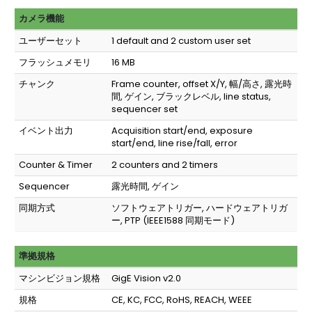
カメラ機能
ユーザーセット
1 default and 2 custom user set
フラッシュメモリ
16 MB
チャンク
Frame counter, offset X/Y, 幅/高さ, 露光時
間, ゲイン, ブラックレベル, line status,
sequencer set
イベント出力
Acquisition start/end, exposure
start/end, line rise/fall, error
Counter & Timer
2 counters and 2 timers
Sequencer
露光時間, ゲイン
同期方式
ソフトウェアトリガー, ハードウェアトリガ
ー, PTP (IEEE1588 同期モード)
準拠規格
マシンビジョン規格
GigE Vision v2.0
規格
CE, KC, FCC, RoHS, REACH, WEEE