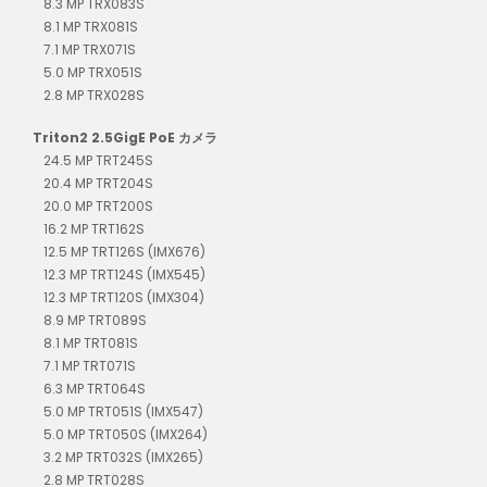
8.3 MP TRX083S
8.1 MP TRX081S
7.1 MP TRX071S
5.0 MP TRX051S
2.8 MP TRX028S
Triton2 2.5GigE PoE カメラ
24.5 MP TRT245S
20.4 MP TRT204S
20.0 MP TRT200S
16.2 MP TRT162S
12.5 MP TRT126S (IMX676)
12.3 MP TRT124S (IMX545)
12.3 MP TRT120S (IMX304)
8.9 MP TRT089S
8.1 MP TRT081S
7.1 MP TRT071S
6.3 MP TRT064S
5.0 MP TRT051S (IMX547)
5.0 MP TRT050S (IMX264)
3.2 MP TRT032S (IMX265)
2.8 MP TRT028S