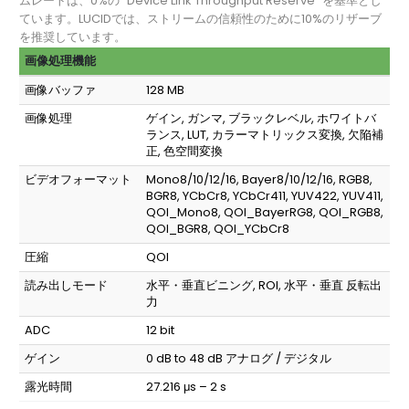
ムレートは、0%の “Device Link Throughput Reserve “を基準とし
ています。LUCIDでは、ストリームの信頼性のために10%のリザーブ
を推奨しています。
画像処理機能
画像バッファ
128 MB
画像処理
ゲイン, ガンマ, ブラックレベル, ホワイトバ
ランス, LUT, カラーマトリックス変換, 欠陥補
正, 色空間変換
ビデオフォーマット
Mono8/10/12/16, Bayer8/10/12/16, RGB8,
BGR8, YCbCr8, YCbCr411, YUV422, YUV411,
QOI_Mono8, QOI_BayerRG8, QOI_RGB8,
QOI_BGR8, QOI_YCbCr8
圧縮
QOI
読み出しモード
水平・垂直ビニング, ROI, 水平・垂直 反転出
力
ADC
12 bit
ゲイン
0 dB to 48 dB アナログ / デジタル
露光時間
27.216 μs – 2 s