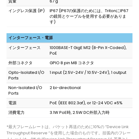
質量
67 g
イングレス保護 (IP)
IP67
(IP67の保護のためには、TritonにIP67
の鏡筒とケーブルを使用する必要がありま
す)
インターフェース・電源
インターフェース
1000BASE-T GigE M12 (8-Pin X-Coded),
PoE
外部コネクタ
GPIO 8 pin M8 コネクタ
Opto-Isolated I/O
1 input (2.5V-24V / 10.5V-24V), 1 output
Ports
Non-Isolated I/O
2 bi-directional
Ports
電源
PoE (IEEE 802.3af), or 12-24 VDC ±5%
消費電力
3.1W PoE時, 2.5W DC外部入力時
*最大フレームレートは、パケット再送のために10%の “Device Link
Throughput Reserve “を使用した場合のものです。括弧内のフレー