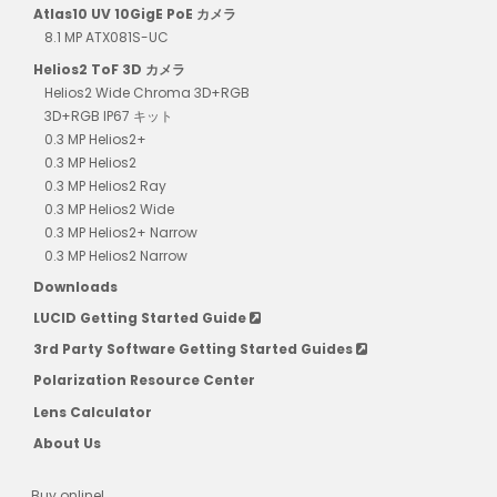
Atlas10 UV 10GigE PoE カメラ
8.1 MP ATX081S-UC
Helios2 ToF 3D カメラ
Helios2 Wide Chroma 3D+RGB
3D+RGB IP67 キット
0.3 MP Helios2+
0.3 MP Helios2
0.3 MP Helios2 Ray
0.3 MP Helios2 Wide
0.3 MP Helios2+ Narrow
0.3 MP Helios2 Narrow
Downloads
LUCID Getting Started Guide
3rd Party Software Getting Started Guides
Polarization Resource Center
Lens Calculator
About Us
Buy online!