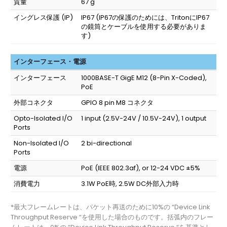
質量
67 g
イングレス保護 (IP)
IP67
(IP67の保護のためには、TritonにIP67
の鏡筒とケーブルを使用する必要がありま
す)
インターフェース・電源
インターフェース
1000BASE-T GigE M12 (8-Pin X-Coded),
PoE
外部コネクタ
GPIO 8 pin M8 コネクタ
Opto-Isolated I/O
1 input (2.5V-24V / 10.5V-24V), 1 output
Ports
Non-Isolated I/O
2 bi-directional
Ports
電源
PoE (IEEE 802.3af), or 12-24 VDC ±5%
消費電力
3.1W PoE時, 2.5W DC外部入力時
*最大フレームレートは、パケット再送のために10%の “Device Link
Throughput Reserve “を使用した場合のものです。括弧内のフレー