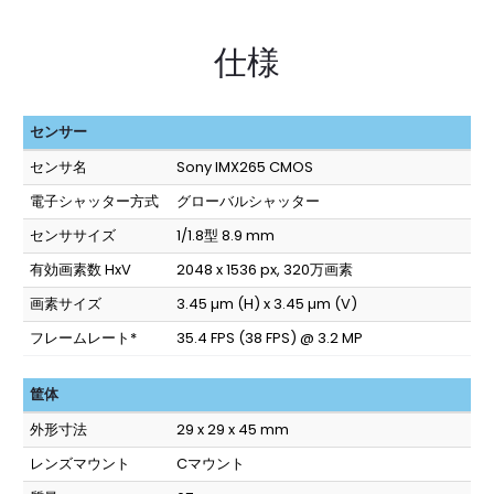
仕様
センサー
センサ名
Sony IMX265 CMOS
電子シャッター方式
グローバルシャッター
センササイズ
1/1.8型 8.9 mm
有効画素数 HxV
2048 x 1536 px, 320万画素
画素サイズ
3.45 µm (H) x 3.45 µm (V)
フレームレート*
35.4 FPS (38 FPS) @ 3.2 MP
筐体
外形寸法
29 x 29 x 45 mm
レンズマウント
Cマウント