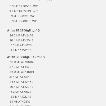
5.3 MP TRT053S-WC
3.2 MP TRT033S-WC
1.3 MP TRI013S-WC
0.3 MP TRI003S-WC
Atlas25 25GigE カメラ
24.5 MP ATV245S
20.4 MP ATV204S
16.2 MP ATV162S
12.3 MP ATV124S
Atlas10 10GigE PoE カメラ
65.0 MP ATX650G
47.0 MP ATX470S
45.0 MP ATX450N
31.4 MP ATX314S
24.5 MP ATX245S
20.4 MP ATX204S
16.2 MP ATX162S
12.3 MP ATX124S
8.1 MP ATX081S