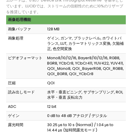
ムレートは、0%の “Device Link Throughput Reserve “を基準とし
ています。LUCIDでは、ストリームの信頼性のために10%のリザーブ
を推奨しています。
画像処理機能
画像バッファ
128 MB
画像処理
ゲイン, ガンマ, ブラックレベル, ホワイトバ
ランス, LUT, カラーマトリックス変換, 欠陥補
正, 色空間変換
ビデオフォーマット
Mono8/10/12/16, Bayer8/10/12/16, RGB8,
BGR8, YCbCr8, YCbCr411, YUV422, YUV411,
QOI_Mono8, QOI_BayerRG8, QOI_RGB8,
QOI_BGR8, QOI_YCbCr8
圧縮
QOI
読み出しモード
水平・垂直ビニング, サブサンプリング, ROI,
水平・垂直 反転出力
ADC
12 bit
ゲイン
0 dB to 48 dB アナログ / デジタル
露光時間
30.25 μs to 10 s (Normal) / 1.04 μs to
14.44 μs (短時間露光モード)