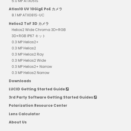
5.0 MP ATX051S
Atlas10 UV 10GigE PoE カメラ
8.1 MP ATX081S-UC
Helios2 ToF 3D カメラ
Helios2 Wide Chroma 3D+RGB
3D+RGB IP67 キット
0.3 MP Helios2+
0.3 MP Helios2
0.3 MP Helios2 Ray
0.3 MP Helios2 Wide
0.3 MP Helios2+ Narrow
0.3 MP Helios2 Narrow
Downloads
LUCID Getting Started Guide
3rd Party Software Getting Started Guides
Polarization Resource Center
Lens Calculator
About Us