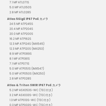
7.1 MP ATL071S
5.0 MP ATL050S
2.8 MP ATL028S
Atlas 5GigE IP67 PoE カメラ
24.5 MP ATP245S
20.4 MP ATP204S
20.0 MP ATP200S
16.2 MP ATP162S
12.3 MP ATP124S (IMX545)
12.3 MP ATP120S (IMX253)
8.9 MP ATP089S
8.1 MP ATP081S
7.1 MP ATP071S
5.0 MP ATP051S (IMX547)
5.0 MP ATP050S (IMX250)
2.8 MP ATP028S
Atlas & Triton SWIR IP67 PoE カメラ
5.2 MP ASX053S-WC (TEC付き)
3.2 MP ASX033S-WC (TEC付き)
1.3 MP ATP013S-WC (TEC付き)
0.3 MP ATP003S-WC (TEC付き)