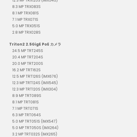
12.3 MP TRX125S (IMX545)
8.3 MP TRX083S
8.1 MP TRX081S
7.1 MP TRX071S
5.0 MP TRX051S
2.8 MP TRX028S
Triton2 2.5GigE PoE カメラ
24.5 MP TRT245S
20.4 MP TRT204S
20.0 MP TRT200S
16.2 MP TRT162S
12.5 MP TRT126S (IMX676)
12.3 MP TRT124S (IMX545)
12.3 MP TRT120S (IMX304)
8.9 MP TRT089S
8.1 MP TRT081S
7.1 MP TRT071S
6.3 MP TRT064S
5.0 MP TRT051S (IMX547)
5.0 MP TRT050S (IMX264)
3.2 MP TRT032S (IMX265)