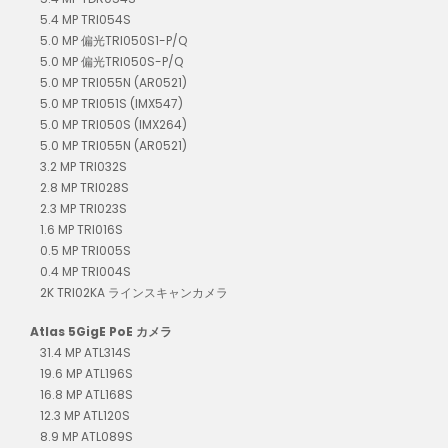
5.4 MP TRI054S
5.0 MP 偏光TRI050S1-P/Q
5.0 MP 偏光TRI050S-P/Q
5.0 MP TRI055N (AR0521)
5.0 MP TRI051S (IMX547)
5.0 MP TRI050S (IMX264)
5.0 MP TRI055N (AR0521)
3.2 MP TRI032S
2.8 MP TRI028S
2.3 MP TRI023S
1.6 MP TRI016S
0.5 MP TRI005S
0.4 MP TRI004S
2K TRI02KA ラインスキャンカメラ
Atlas 5GigE PoE カメラ
31.4 MP ATL314S
19.6 MP ATL196S
16.8 MP ATL168S
12.3 MP ATL120S
8.9 MP ATL089S