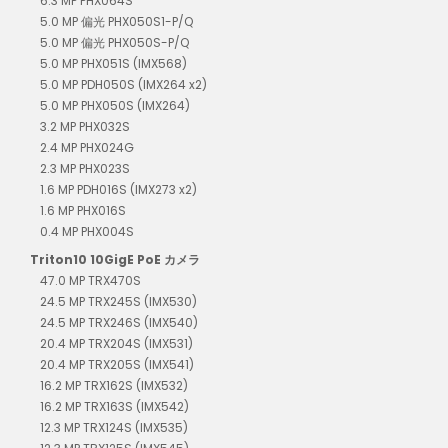
6.3 MP PHX064S
5.0 MP 偏光 PHX050S1-P/Q
5.0 MP 偏光 PHX050S-P/Q
5.0 MP PHX051S (IMX568)
5.0 MP PDH050S (IMX264 x2)
5.0 MP PHX050S (IMX264)
3.2 MP PHX032S
2.4 MP PHX024G
2.3 MP PHX023S
1.6 MP PDH016S (IMX273 x2)
1.6 MP PHX016S
0.4 MP PHX004S
Triton10 10GigE PoE カメラ
47.0 MP TRX470S
24.5 MP TRX245S (IMX530)
24.5 MP TRX246S (IMX540)
20.4 MP TRX204S (IMX531)
20.4 MP TRX205S (IMX541)
16.2 MP TRX162S (IMX532)
16.2 MP TRX163S (IMX542)
12.3 MP TRX124S (IMX535)