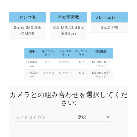
2.8
5.0
MP
MP
センサ名
有効画素数
フレームレート
Sony IMX265
3.2 MP, 2048 x
35.4 FPS
CMOS
1536 px
型番
モノクロ／
レンズマ
GigEコネ
構成機器
カラー
ウント
クタ
TRI032S-
カラー
Cマウント
M12
M8 GPIO IP67
CC
キャップ
TRI032S-
モノクロ
Cマウント
M12
M8 GPIO IP67
MC
キャップ
カメラとの組み合わせを選択してくだ
さい:
モノクロ / カラー