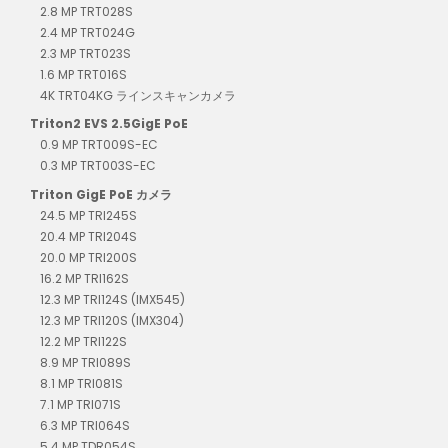
2.8 MP TRT028S
2.4 MP TRT024G
2.3 MP TRT023S
1.6 MP TRT016S
4K TRT04KG ラインスキャンカメラ
Triton2 EVS 2.5GigE PoE
0.9 MP TRT009S-EC
0.3 MP TRT003S-EC
Triton GigE PoE カメラ
24.5 MP TRI245S
20.4 MP TRI204S
20.0 MP TRI200S
16.2 MP TRI162S
12.3 MP TRI124S (IMX545)
12.3 MP TRI120S (IMX304)
12.2 MP TRI122S
8.9 MP TRI089S
8.1 MP TRI081S
7.1 MP TRI071S
6.3 MP TRI064S
5.4 MP TDR054S