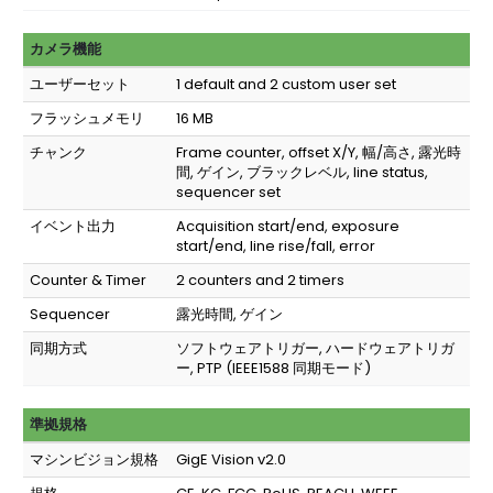
カメラ機能
ユーザーセット
1 default and 2 custom user set
フラッシュメモリ
16 MB
チャンク
Frame counter, offset X/Y, 幅/高さ, 露光時
間, ゲイン, ブラックレベル, line status,
sequencer set
イベント出力
Acquisition start/end, exposure
start/end, line rise/fall, error
Counter & Timer
2 counters and 2 timers
Sequencer
露光時間, ゲイン
同期方式
ソフトウェアトリガー, ハードウェアトリガ
ー, PTP (IEEE1588 同期モード)
準拠規格
マシンビジョン規格
GigE Vision v2.0