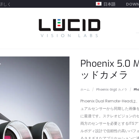
詳しく
日本語
DOWN
S
f
Phoenix 5
ッドカメラ
ホーム
Phoenix GigE カメラ
Ph
Phoenix Dual Remote
ュアルセンサーから同期した画像
に最適です。ステレオビジョンのセ
両方のセンサーを必要とするITSア
ルボディ設計で信頼性の高いパフ
るさまざまなアプリケーションに