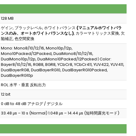
128 MB
ゲイン, ブラックレベル, ホワイトバランス
(マニュアルホワイトバラ
ンスのみ、オートホワイトバランスなし)
, カラーマトリックス変換, 欠
陥補正, 色空間変換
Mono: Mono8/10/12/16, Mono10p/12p,
Mono10Packed/12Packed, DualMono8/10/12/16,
DualMono10p/12p, DualMono10Packed/12Packed | Color:
Bayer8/10/12/16, RGB8, BGR8, YCbCr8, YCbCr411, YUV422, YUV411,
DualBayerRG8, DualBayerRG10, DualBayerRG10Packed,
DualBayerRG10p
ROI, 水平・垂直 反転出力
12 bit
0 dB to 48 dB アナログ / デジタル
33.48 μs – 10 s (Normal) 1.048 μs – 14.44 μs (短時間露光モード)