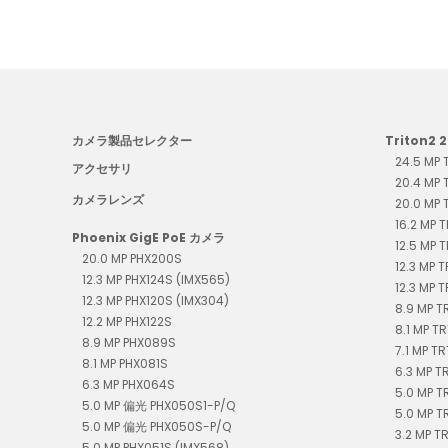
カメラ製品セレクター
Triton2 
24.5 MP
アクセサリ
20.4 MP
カメラレンズ
20.0 MP
16.2 MP 
Phoenix GigE PoE カメラ
12.5 MP 
20.0 MP PHX200S
12.3 MP 
12.3 MP PHX124S (IMX565)
12.3 MP 
12.3 MP PHX120S (IMX304)
8.9 MP 
12.2 MP PHX122S
8.1 MP T
8.9 MP PHX089S
7.1 MP T
8.1 MP PHX081S
6.3 MP 
6.3 MP PHX064S
5.0 MP T
5.0 MP 偏光 PHX050S1-P/Q
5.0 MP T
5.0 MP 偏光 PHX050S-P/Q
3.2 MP T
5.0 MP PHX051S (IMX568)