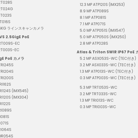
RT028S
12.3 MP ATP120S (IMX253)
TRT024G
8.9 MP ATP089S
RT023S
8.1 MP ATP081S
RT016S
7.1 MP ATP071S
T04KG ラインスキャンカメラ
5.0 MP ATP051S (IMX547)
VS 2.5GigE PoE
5.0 MP ATP050S (IMX250)
TRT009S-EC
2.8 MP ATP028S
TRT003S-EC
Atlas & Triton SWIR IP67 PoE
igE PoE カメラ
5.2 MP ASX053S-WC (TEC付き)
TRI245S
3.2 MP ASX033S-WC (TEC付き)
TRI204S
1.3 MP ATP013S-WC (TEC付き)
TRI200S
0.3 MP ATP003S-WC (TEC付き)
RI162S
5.3 MP TRT053S-WC
TRI124S (IMX545)
3.2 MP TRT033S-WC
TRI120S (IMX304)
1.3 MP TRI013S-WC
RI122S
0.3 MP TRI003S-WC
RI089S
I081S
I071S
RI064S
TDR054S