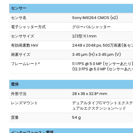
センサー
センサ名
Sony IMX264 CMOS (x2)
電子シャッター方式
グローバルシャッター
センササイズ
2/3型 11.1 mm
有効画素数 HxV
2448 x 2048 px, 500万画素(各
画素サイズ
3.45 µm (H) x 3.45 µm (V)
フレームレート*
11.1 FPS @ 5.0 MP (センサーあたり
(12.3 FPS @ 5.0 MP (センサーあた
筐体
外形寸法
28 x 36 x 32.8* mm
レンズマウント
デュアルタイプCマウントエクステ
ュアルエクステンションヘッド
質量
54 g
インターフェース・電源