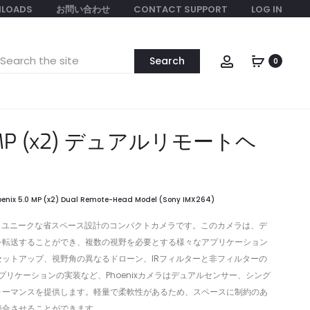
LOADS
お問い合わせ
CONTACT SUPPORT
LOG IN
earch
Account
0
or:
.0 MP (x2) デュアルリモートヘ
oenix 5.0 MP (x2) Dual Remote-Head Model (Sony IMX264)
-Headは、ユニークな省スペース設計のコンパクトカメラです。このカメラは、デ
を転送することができ、複数の視野を必要とする様々なアプリケーション
ットアップ、視野角の異なるドローン、IRフィルターと非フィルターの
プリケーションの実装など、Phoenixカメラはデュアルセンサー、シング
ォーマンスを提供します。軽量で柔軟性があるため、スペースに制約のあ
適合させることができます。