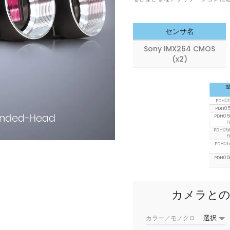
センサ名
Sony IMX264 CMOS
(x2)
PDH0
PDH0
PDH05
F
PDH05
F
PDH05
PDH05
カメラとの
カラー／モノクロ