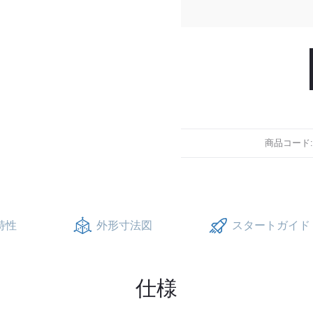
商品コード
度特性
外形寸法図
スタートガイド 
仕様