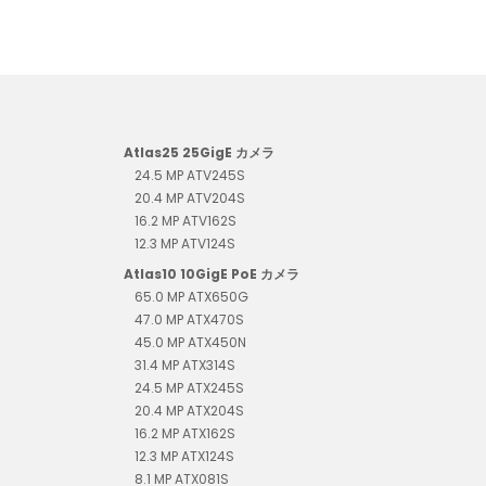
Atlas25 25GigE カメラ
24.5 MP ATV245S
20.4 MP ATV204S
16.2 MP ATV162S
12.3 MP ATV124S
Atlas10 10GigE PoE カメラ
65.0 MP ATX650G
47.0 MP ATX470S
45.0 MP ATX450N
31.4 MP ATX314S
24.5 MP ATX245S
20.4 MP ATX204S
16.2 MP ATX162S
12.3 MP ATX124S
8.1 MP ATX081S