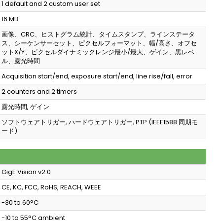
1 default and 2 custom user set
16 MB
画像、CRC、ヒストグラム統計、タイムスタンプ、ラインステータ
ス、シーケンサーセット、ピクセルフォーマット、幅/高さ、オフセ
ットX/Y、ピクセルダイナミックレンジ最小/最大、ゲイン、黒レベ
ル、露光時間
Acquisition start/end, exposure start/end, line rise/fall, error
2 counters and 2 timers
露光時間, ゲイン
ソフトウェアトリガー, ハードウェアトリガー, PTP (IEEE1588 同期モ
ード)
GigE Vision v2.0
CE, KC, FCC, RoHS, REACH, WEEE
-30 to 60°C
-10 to 55°C ambient