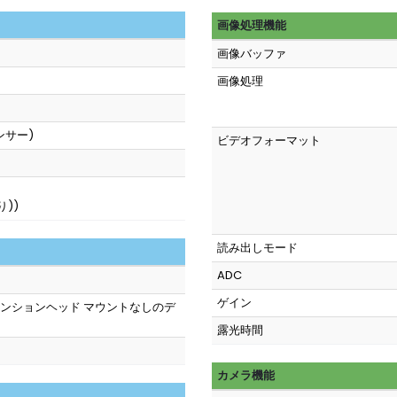
画像処理機能
画像バッファ
画像処理
センサー)
ビデオフォーマット
)
り))
読み出しモード
ADC
ゲイン
ンションヘッド マウントなしのデ
露光時間
カメラ機能