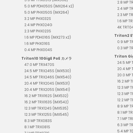
2.8 MP T
5.0 MP PDH050S (IMX264 x2)
2.4 MP 
5.0 MP PHX050S (IMX264)
2.3 MP T
3.2 MP PHX032S
1.6 MP T
2.4 MP PHX024G
4K TR
2.3 MP PHX023S
Triton2 E
1.6 MP PDH016S (IMX273 x2)
0.9 MP 
1.6 MP PHX016S
0.3 MP 
0.4 MP PHX004S
Triton G
Triton10 10GigE PoE カメラ
24.5 MP 
47.0 MP TRX470S
20.4 MP 
24.5 MP TRX245S (IMX530)
20.0 MP 
24.5 MP TRX246S (IMX540)
16.2 MP T
20.4 MP TRX204S (IMX531)
12.3 MP 
20.4 MP TRX205S (IMX541)
12.3 MP 
16.2 MP TRX162S (IMX532)
12.2 MP T
16.2 MP TRX163S (IMX542)
8.9 MP T
12.3 MP TRX124S (IMX535)
8.1 MP TR
12.3 MP TRX125S (IMX545)
7.1 MP TR
8.3 MP TRX083S
6.3 MP T
8.1 MP TRX081S
5.4 MP 