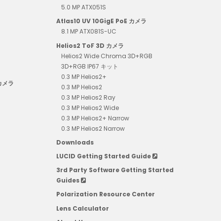
5.0 MP ATX051S
Atlas10 UV 10GigE PoE カメラ
8.1 MP ATX081S-UC
Helios2 ToF 3D カメラ
Helios2 Wide Chroma 3D+RGB
3D+RGB IP67 キット
0.3 MP Helios2+
 カメラ
0.3 MP Helios2
0.3 MP Helios2 Ray
0.3 MP Helios2 Wide
0.3 MP Helios2+ Narrow
0.3 MP Helios2 Narrow
Downloads
LUCID Getting Started Guide
3rd Party Software Getting Started
Guides
Polarization Resource Center
Lens Calculator