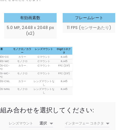
有効画素数
フレームレート
5.0 MP, 2448 x 2048 px
11 FPS (センサーあたり)
(x2)
型番
モノクロ／カラ
レンズマウント
GigEコネク
ー
タ
50S-CC
カラー
Cマウント
RJ45
50S-MC
モノクロ
Cマウント
RJ45
0S-CC-
カラー
Cマウント
FFC (ZIF)
FC
0S-MC-
モノクロ
Cマウント
FFC (ZIF)
FC
0S-CNL
カラー
レンズマウントな
RJ45
し
0S-MNL
モノクロ
レンズマウントな
RJ45
し
組み合わせを選択してください:
レンズマウント
インターフェー コネクタ