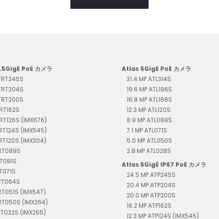
2.5GigE PoE カメラ
Atlas 5GigE PoE カメラ
 TRT245S
31.4 MP ATL314S
 TRT204S
19.6 MP ATL196S
 TRT200S
16.8 MP ATL168S
TRT162S
12.3 MP ATL120S
TRT126S (IMX676)
8.9 MP ATL089S
TRT124S (IMX545)
7.1 MP ATL071S
TRT120S (IMX304)
5.0 MP ATL050S
TRT089S
2.8 MP ATL028S
RT081S
Atlas 5GigE IP67 PoE カメラ
RT071S
24.5 MP ATP245S
TRT064S
20.4 MP ATP204S
RT051S (IMX547)
20.0 MP ATP200S
RT050S (IMX264)
16.2 MP ATP162S
RT032S (IMX265)
12.3 MP ATP124S (IMX545)