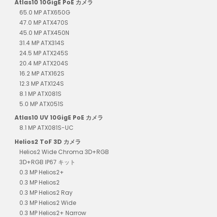
Atlas10 10GigE PoE カメラ
65.0 MP ATX650G
47.0 MP ATX470S
45.0 MP ATX450N
31.4 MP ATX314S
24.5 MP ATX245S
20.4 MP ATX204S
16.2 MP ATX162S
12.3 MP ATX124S
8.1 MP ATX081S
5.0 MP ATX051S
Atlas10 UV 10GigE PoE カメラ
8.1 MP ATX081S-UC
Helios2 ToF 3D カメラ
Helios2 Wide Chroma 3D+RGB
3D+RGB IP67 キット
0.3 MP Helios2+
0.3 MP Helios2
0.3 MP Helios2 Ray
0.3 MP Helios2 Wide
0.3 MP Helios2+ Narrow