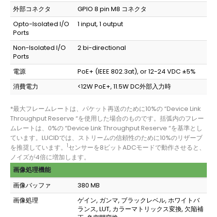
外部コネクタ
GPIO 8 pin M8 コネクタ
Opto-Isolated I/O
1 input, 1 output
Ports
Non-Isolated I/O
2 bi-directional
Ports
電源
PoE+ (IEEE 802.3at), or 12-24 VDC ±5%
消費電力
<12W PoE+, 11.5W DC外部入力時
*最大フレームレートは、パケット再送のために10%の “Device Link
Throughput Reserve “を使用した場合のものです。括弧内のフレー
ムレートは、0%の “Device Link Throughput Reserve “を基準とし
ています。LUCIDでは、ストリームの信頼性のために10%のリザーブ
1
を推奨しています。
センサーを8ビットADCモードで動作させると、
ノイズが4倍に増加します。
画像処理機能
画像バッファ
380 MB
画像処理
ゲイン, ガンマ, ブラックレベル, ホワイトバ
ランス, LUT, カラーマトリックス変換, 欠陥補