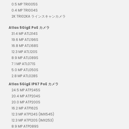
0.5 MP TRI005S
0.4 MP TRI004S
2K TRI02KA ラインスキャンカメラ
Atlas 5GigE PoE カメラ
31.4 MP ATL314S
19.6 MP ATL196S
16.8 MP ATL168S
12.3 MP ATL120S
8.9 MP ATL089S
7.1 MP ATL071S
5.0 MP ATL050S
2.8 MP ATL028S
Atlas 5GigE IP67 PoE カメラ
24.5 MP ATP245S
20.4 MP ATP204S
20.0 MP ATP200S
16.2 MP ATP162S
12.3 MP ATP124S (IMX545)
12.3 MP ATP120S (IMX253)
8.9 MP ATP089S