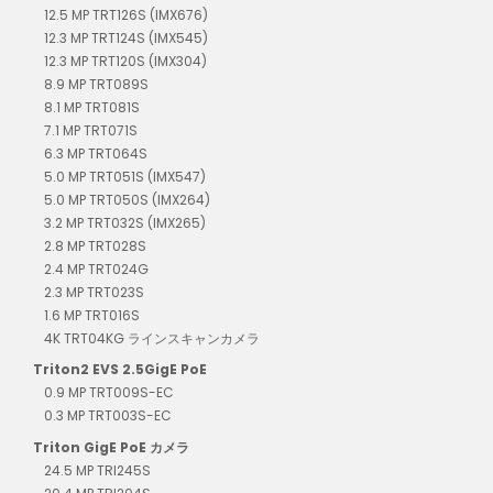
12.5 MP TRT126S (IMX676)
12.3 MP TRT124S (IMX545)
12.3 MP TRT120S (IMX304)
8.9 MP TRT089S
8.1 MP TRT081S
7.1 MP TRT071S
6.3 MP TRT064S
5.0 MP TRT051S (IMX547)
5.0 MP TRT050S (IMX264)
3.2 MP TRT032S (IMX265)
2.8 MP TRT028S
2.4 MP TRT024G
2.3 MP TRT023S
1.6 MP TRT016S
4K TRT04KG ラインスキャンカメラ
Triton2 EVS 2.5GigE PoE
0.9 MP TRT009S-EC
0.3 MP TRT003S-EC
Triton GigE PoE カメラ
24.5 MP TRI245S