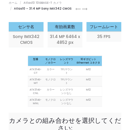
ホーム
Atlas10 10GBASE-T カメラ
Atlas
Atlas
Atlas10 – 31.4 MP Sony IMX342 CMOS
24.5
45
MP
MP
センサ名
有効画素数
フレームレート
Sony IMX342
31.4 MP 6464 x
35 FPS
CMOS
4852 px
型番
モノクロ
レンズマウ
10ギガビット
／カラー
ント
Ethernet コネクタ
ATX314S-
カラー
TFLマウン
M12
CT
ト
ATX314S-
モノクロ
TFLマウン
M12
MT
ト
ATX314S-
カラー
レンズマウ
M12
CNL
ントなし
ATX314S-
モノクロ
レンズマウ
M12
MNL
ントなし
カメラとの組み合わせを選択してくだ
さい: