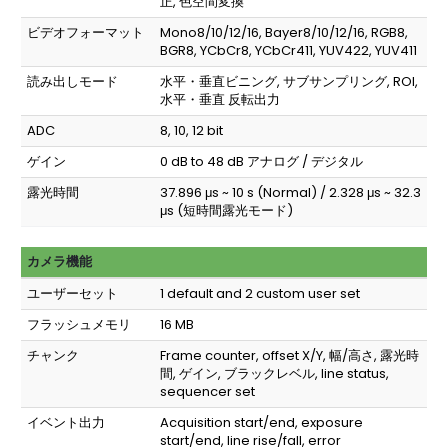
正, 色空間変換
ビデオフォーマット
Mono8/10/12/16, Bayer8/10/12/16, RGB8,
BGR8, YCbCr8, YCbCr411, YUV422, YUV411
読み出しモード
水平・垂直ビニング, サブサンプリング, ROI,
水平・垂直 反転出力
ADC
8, 10, 12 bit
ゲイン
0 dB to 48 dB アナログ / デジタル
露光時間
37.896 μs ~ 10 s (Normal) / 2.328 μs ~ 32.3
μs (短時間露光モード)
カメラ機能
ユーザーセット
1 default and 2 custom user set
フラッシュメモリ
16 MB
チャンク
Frame counter, offset X/Y, 幅/高さ, 露光時
間, ゲイン, ブラックレベル, line status,
sequencer set
イベント出力
Acquisition start/end, exposure
start/end, line rise/fall, error