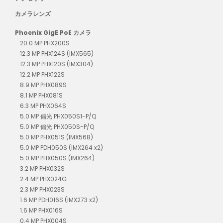
カメラレンズ
Phoenix GigE PoE カメラ
20.0 MP PHX200S
12.3 MP PHX124S (IMX565)
12.3 MP PHX120S (IMX304)
12.2 MP PHX122S
8.9 MP PHX089S
8.1 MP PHX081S
6.3 MP PHX064S
5.0 MP 偏光 PHX050S1-P/Q
5.0 MP 偏光 PHX050S-P/Q
5.0 MP PHX051S (IMX568)
5.0 MP PDH050S (IMX264 x2)
5.0 MP PHX050S (IMX264)
3.2 MP PHX032S
2.4 MP PHX024G
2.3 MP PHX023S
1.6 MP PDH016S (IMX273 x2)
1.6 MP PHX016S
0.4 MP PHX004S