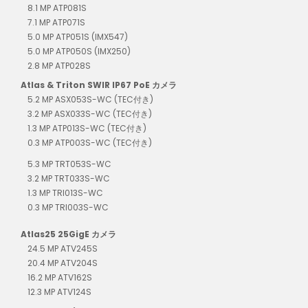
8.1 MP ATP081S
7.1 MP ATP071S
5.0 MP ATP051S (IMX547)
5.0 MP ATP050S (IMX250)
2.8 MP ATP028S
Atlas & Triton SWIR IP67 PoE カメラ
5.2 MP ASX053S-WC (TEC付き)
3.2 MP ASX033S-WC (TEC付き)
1.3 MP ATP013S-WC (TEC付き)
0.3 MP ATP003S-WC (TEC付き)
5.3 MP TRT053S-WC
3.2 MP TRT033S-WC
1.3 MP TRI013S-WC
0.3 MP TRI003S-WC
Atlas25 25GigE カメラ
24.5 MP ATV245S
20.4 MP ATV204S
16.2 MP ATV162S
12.3 MP ATV124S