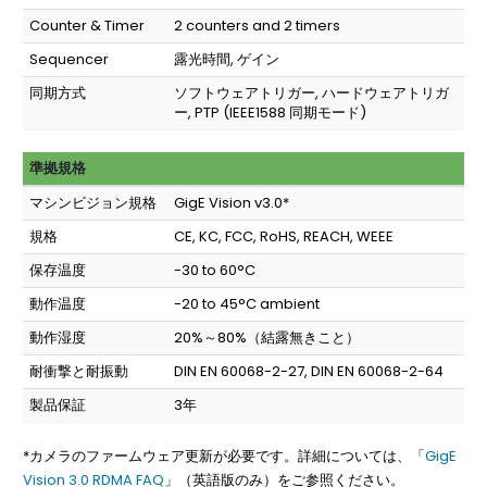
Counter & Timer
2 counters and 2 timers
Sequencer
露光時間, ゲイン
同期方式
ソフトウェアトリガー, ハードウェアトリガ
ー, PTP (IEEE1588 同期モード)
準拠規格
マシンビジョン規格
GigE Vision v3.0*
規格
CE, KC, FCC, RoHS, REACH, WEEE
保存温度
-30 to 60°C
動作温度
-20 to 45°C ambient
動作湿度
20%～80%（結露無きこと）
耐衝撃と耐振動
DIN EN 60068-2-27, DIN EN 60068-2-64
製品保証
3年
*カメラのファームウェア更新が必要です。詳細については、「
GigE
Vision 3.0 RDMA FAQ
」（英語版のみ）をご参照ください。