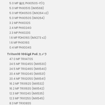
5.0 MP 偏光 PHX050S-P/Q
5.0 MP PHX051S (IMX568)
5.0 MP PDH050S (IMX264 x2)
5.0 MP PHX050S (IMX264)
3.2 MP PHX032S
2.4 MP PHX024G
2.3 MP PHX023S
1.6 MP PDH016S (IMX273 x2)
1.6 MP PHX016S
0.4 MP PHX004S
Triton10 10GigE PoE カメラ
47.0 MP TRX470S
24.5 MP TRX245S (IMX530)
24.5 MP TRX246S (IMX540)
20.4 MP TRX204S (IMX531)
20.4 MP TRX205S (IMX541)
16.2 MP TRX162S (IMX532)
16.2 MP TRX163S (IMX542)
12.3 MP TRX124S (IMX535)
12.3 MP TRX125S (IMX545)
8.3 MP TRX083S