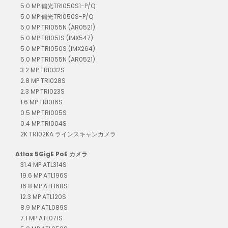
5.0 MP 偏光TRI050S1-P/Q
5.0 MP 偏光TRI050S-P/Q
5.0 MP TRI055N (AR0521)
5.0 MP TRI051S (IMX547)
5.0 MP TRI050S (IMX264)
5.0 MP TRI055N (AR0521)
3.2 MP TRI032S
2.8 MP TRI028S
2.3 MP TRI023S
1.6 MP TRI016S
0.5 MP TRI005S
0.4 MP TRI004S
2K TRI02KA ラインスキャンカメラ
Atlas 5GigE PoE カメラ
31.4 MP ATL314S
19.6 MP ATL196S
16.8 MP ATL168S
12.3 MP ATL120S
8.9 MP ATL089S
7.1 MP ATL071S