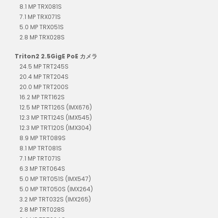
8.1 MP TRX081S
7.1 MP TRX071S
5.0 MP TRX051S
2.8 MP TRX028S
Triton2 2.5GigE PoE カメラ
24.5 MP TRT245S
20.4 MP TRT204S
20.0 MP TRT200S
16.2 MP TRT162S
12.5 MP TRT126S (IMX676)
12.3 MP TRT124S (IMX545)
12.3 MP TRT120S (IMX304)
8.9 MP TRT089S
8.1 MP TRT081S
7.1 MP TRT071S
6.3 MP TRT064S
5.0 MP TRT051S (IMX547)
5.0 MP TRT050S (IMX264)
3.2 MP TRT032S (IMX265)
2.8 MP TRT028S