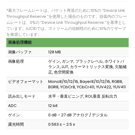
*最大フレームレートは、パケット再送のために10%の “Device Link
Throughput Reserve “を使用した場合のものです。括弧内のフレー
ムレートは、0%の “Device Link Throughput Reserve “を基準とし
ています。LUCIDでは、ストリームの信頼性のために10%のリザーブ
を推奨しています。
画像処理機能
画像バッファ
128 MB
画像処理
ゲイン, ガンマ, ブラックレベル, ホワイトバ
ランス, LUT, カラーマトリックス変換, 欠陥補
正, 色空間変換
ビデオフォーマット
Mono8/10/12/16, Bayer8/10/12/16, RGB8,
BGR8, YCbCr8, YCbCr411, YUV422, YUV411
読み出しモード
水平・垂直ビニング, ROI,垂直 反転出力
ADC
12 bit
ゲイン
0 dB – 27 dB アナログ / デジタル
露光時間
0.563 s – 2.5 s