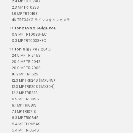
2.4 MP TRT024G
2.3 MP TRT023S
1.6 MP TRT016S
4K TRT04KG ラインスキャンカメラ
Triton2 EVS 2.5GigE PoE
0.9 MP TRT009S-EC
0.3 MP TRT003S-EC
Triton GigE PoE カメラ
24.5 MP TRI245S
20.4 MP TRI204S
20.0 MP TRI200S
16.2 MP TRI162S
12.3 MP TRI124S (IMX545)
12.3 MP TRI120S (IMX304)
12.2 MP TRI122S
8.9 MP TRI089S
8.1 MP TRI081S
7.1 MP TRI071S
6.3 MP TRI064S
5.4 MP TDR054S
5.4 MP TRI054S