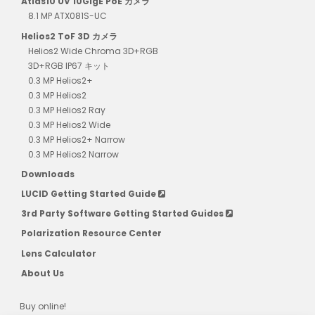
Atlas10 UV 10GigE PoE カメラ
8.1 MP ATX081S-UC
Helios2 ToF 3D カメラ
Helios2 Wide Chroma 3D+RGB
3D+RGB IP67 キット
0.3 MP Helios2+
0.3 MP Helios2
0.3 MP Helios2 Ray
0.3 MP Helios2 Wide
0.3 MP Helios2+ Narrow
0.3 MP Helios2 Narrow
Downloads
LUCID Getting Started Guide
3rd Party Software Getting Started Guides
Polarization Resource Center
Lens Calculator
About Us
Buy online!