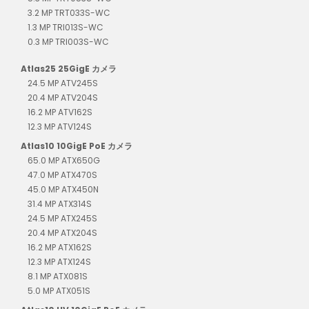
3.2 MP TRT033S-WC
1.3 MP TRI013S-WC
0.3 MP TRI003S-WC
Atlas25 25GigE カメラ
24.5 MP ATV245S
20.4 MP ATV204S
16.2 MP ATV162S
12.3 MP ATV124S
Atlas10 10GigE PoE カメラ
65.0 MP ATX650G
47.0 MP ATX470S
45.0 MP ATX450N
31.4 MP ATX314S
24.5 MP ATX245S
20.4 MP ATX204S
16.2 MP ATX162S
12.3 MP ATX124S
8.1 MP ATX081S
5.0 MP ATX051S