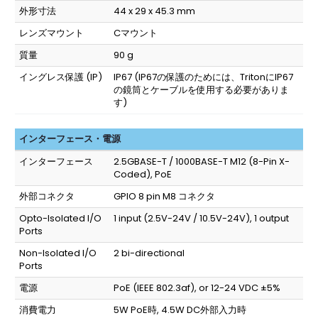
外形寸法
44 x 29 x 45.3 mm
レンズマウント
Cマウント
質量
90 g
イングレス保護 (IP)
IP67
(IP67の保護のためには、TritonにIP67
の鏡筒とケーブルを使用する必要がありま
す)
インターフェース・電源
インターフェース
2.5GBASE-T / 1000BASE-T M12 (8-Pin X-
Coded), PoE
外部コネクタ
GPIO 8 pin M8 コネクタ
Opto-Isolated I/O
1 input (2.5V-24V / 10.5V-24V), 1 output
Ports
Non-Isolated I/O
2 bi-directional
Ports
電源
PoE (IEEE 802.3af), or 12-24 VDC ±5%
消費電力
5W PoE時, 4.5W DC外部入力時