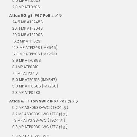
5.0 MP ATL050S
2.8 MP ATL028S
Atlas 5GigE IP67 PoE カメラ
24.5 MP ATP245S
20.4 MP ATP204S
20.0 MP ATP200S
16.2 MP ATP162S
12.3 MP ATP124S (IMX545)
12.3 MP ATP120S (IMX253)
8.9 MP ATP089S
8.1 MP ATP081S
7.1 MP ATP071S
5.0 MP ATP051S (IMX547)
5.0 MP ATP050S (IMX250)
2.8 MP ATP028S
Atlas & Triton SWIR IP67 PoE カメラ
5.2 MP ASX053S-WC (TEC付き)
3.2 MP ASX033S-WC (TEC付き)
1.3 MP ATP013S-WC (TEC付き)
0.3 MP ATP003S-WC (TEC付き)
5.3 MP TRT053S-WC