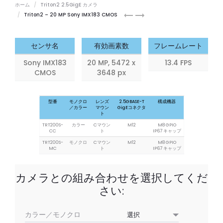
ホーム
Triton2 2.5GigE カメラ
Triton2
Triton2
Triton2 – 20 MP Sony IMX183 CMOS
16.2
20.4
MP
MP
カ
カ
センサ名
有効画素数
フレームレート
メ
メ
Sony IMX183
20 MP, 5472 x
13.4 FPS
ラ
ラ
CMOS
3648 px
モ
モ
デ
デ
ル
ル
型番
モノクロ
レンズ
2.5GBASE-T
構成機器
(IMX542)
(IMX541)
／カラー
マウン
GigEコネクタ
ト
TRT200S-
カラー
Cマウン
M12
M8 GPIO
CC
ト
IP67 キャップ
TRT200S-
モノクロ
Cマウン
M12
M8 GPIO
MC
ト
IP67 キャップ
カメラとの組み合わせを選択してくだ
さい:
カラー／モノクロ