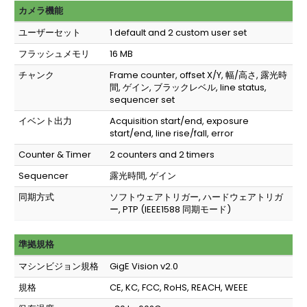
カメラ機能
ユーザーセット
1 default and 2 custom user set
フラッシュメモリ
16 MB
チャンク
Frame counter, offset X/Y, 幅/高さ, 露光時
間, ゲイン, ブラックレベル, line status,
sequencer set
イベント出力
Acquisition start/end, exposure
start/end, line rise/fall, error
Counter & Timer
2 counters and 2 timers
Sequencer
露光時間, ゲイン
同期方式
ソフトウェアトリガー, ハードウェアトリガ
ー, PTP (IEEE1588 同期モード)
準拠規格
マシンビジョン規格
GigE Vision v2.0
規格
CE, KC, FCC, RoHS, REACH, WEEE