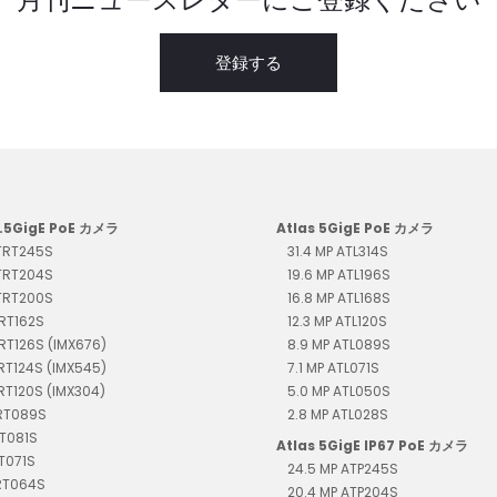
月刊ニュースレターにご登録ください
登録する
2.5GigE PoE カメラ
Atlas 5GigE PoE カメラ
 TRT245S
31.4 MP ATL314S
 TRT204S
19.6 MP ATL196S
 TRT200S
16.8 MP ATL168S
TRT162S
12.3 MP ATL120S
TRT126S (IMX676)
8.9 MP ATL089S
TRT124S (IMX545)
7.1 MP ATL071S
TRT120S (IMX304)
5.0 MP ATL050S
TRT089S
2.8 MP ATL028S
RT081S
Atlas 5GigE IP67 PoE カメラ
RT071S
24.5 MP ATP245S
TRT064S
20.4 MP ATP204S