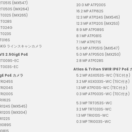
RT051S (IMX547)
20.0 MP ATP200S
RT050S (IMX264)
16.2 MP ATP162S
RT032S (IMX265)
12.3 MP ATP124S (IMX545)
RT028S
12.3 MP ATP120S (IMX253)
TRT024G
8.9 MP ATP089S
RT023S
8.1 MP ATP081S
RT016S
7.1 MP ATP071S
T04KG ラインスキャンカメラ
5.0 MP ATP051S (IMX547)
VS 2.5GigE PoE
5.0 MP ATP050S (IMX250)
TRT009S-EC
2.8 MP ATP028S
TRT003S-EC
Atlas & Triton SWIR IP67 PoE
igE PoE カメラ
5.2 MP ASX053S-WC (TEC付き)
TRI245S
3.2 MP ASX033S-WC (TEC付き)
TRI204S
1.3 MP ATP013S-WC (TEC付き)
TRI200S
0.3 MP ATP003S-WC (TEC付き)
RI162S
5.3 MP TRT053S-WC
TRI124S (IMX545)
3.2 MP TRT033S-WC
TRI120S (IMX304)
1.3 MP TRI013S-WC
RI122S
0.3 MP TRI003S-WC
RI089S
I081S