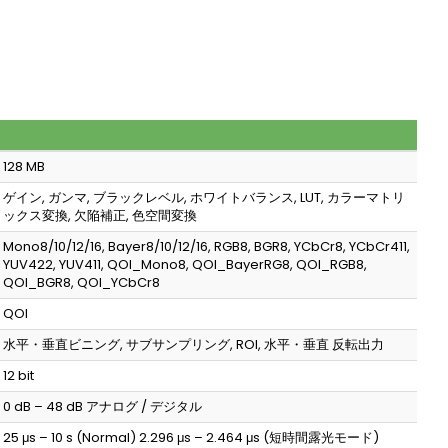
128 MB
ゲイン, ガンマ, ブラックレベル, ホワイトバランス, LUT, カラーマトリ
ックス変換, 欠陥補正, 色空間変換
Mono8/10/12/16, Bayer8/10/12/16, RGB8, BGR8, YCbCr8, YCbCr411,
YUV422, YUV411, QOI_Mono8, QOI_BayerRG8, QOI_RGB8,
QOI_BGR8, QOI_YCbCr8
QOI
水平・垂直ビニング, サブサンプリング, ROI, 水平・垂直 反転出力
12 bit
0 dB – 48 dB アナログ / デジタル
25 μs – 10 s (Normal) 2.296 μs – 2.464 μs (短時間露光モード)