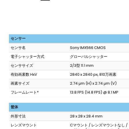
センサー
センサ名
Sony IMX566 CMOS
電子シャッター方式
グローバルシャッター
センササイズ
2/3型 11.1 mm
有効画素数 HxV
2840 x 2840 px, 810万画素
画素サイズ
2.74 µm (H) x 2.74 µm (V)
フレームレート*
13.8 FPS (14.8 FPS) @ 8.1 MP
筐体
外形寸法
28 x 28 x 28.4 mm
レンズマウント
Cマウント / レンズマウントなし 