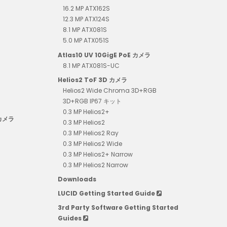
16.2 MP ATX162S
12.3 MP ATX124S
8.1 MP ATX081S
5.0 MP ATX051S
Atlas10 UV 10GigE PoE カメラ
8.1 MP ATX081S-UC
Helios2 ToF 3D カメラ
Helios2 Wide Chroma 3D+RGB
3D+RGB IP67 キット
0.3 MP Helios2+
 カメラ
0.3 MP Helios2
0.3 MP Helios2 Ray
0.3 MP Helios2 Wide
0.3 MP Helios2+ Narrow
0.3 MP Helios2 Narrow
Downloads
LUCID Getting Started Guide
3rd Party Software Getting Started
Guides