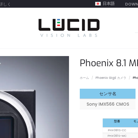
日本語
詳しく
DOWN
S
f
Phoenix 8.
ホーム
Phoenix GigE カメラ
Ph
センサ名
Sony IMX566 CMOS
型番
モ
PHX081S-CC
PHX081S-MC