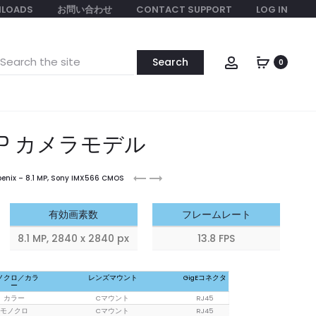
LOADS
お問い合わせ
CONTACT SUPPORT
LOG IN
earch
Account
0
or:
1 MP カメラモデル
Phoenix
Phoenix
oenix – 8.1 MP, Sony IMX566 CMOS
12.2
8.9
MP
MP
有効画素数
フレームレート
24x24mm
8.1 MP, 2840 x 2840 px
13.8 FPS
ノクロ／カラ
レンズマウント
GigEコネクタ
ー
カラー
Cマウント
RJ45
モノクロ
Cマウント
RJ45