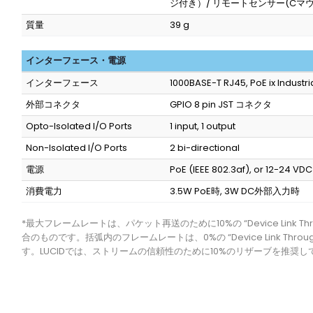
ジ付き）/ リモートセンサー(Cマウ
質量
39 g
インターフェース・電源
インターフェース
1000BASE-T RJ45, PoE ix Industria
外部コネクタ
GPIO 8 pin JST コネクタ
Opto-Isolated I/O Ports
1 input, 1 output
Non-Isolated I/O Ports
2 bi-directional
電源
PoE (IEEE 802.3af), or 12-24 VD
消費電力
3.5W PoE時, 3W DC外部入力時
*最大フレームレートは、パケット再送のために10%の “Device Link Thro
合のものです。括弧内のフレームレートは、0%の “Device Link Throug
す。LUCIDでは、ストリームの信頼性のために10%のリザーブを推奨し