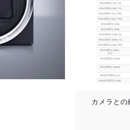
PHX081S-CC-IX
PHX081S-MC-IX
PHX081S-CC-FFC
PHX081S-MC-FFC
PHX081S-CNL
PHX081S-MNL
PHX081S-CNL-IX
PHX081S-MNL-IX
PHX081S-CNL-FFC
PHX081S-MNL-
FFC
PHX081S-CNLF
PHX081S-MNLF
PHXET081S-CC
PHXET0810S-MC
カメラとの