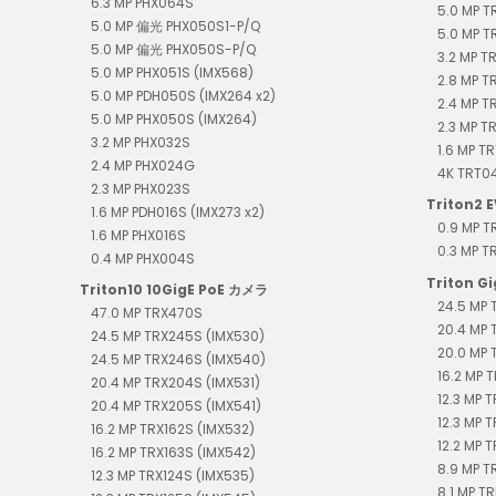
6.3 MP PHX064S
5.0 MP T
5.0 MP 偏光 PHX050S1-P/Q
5.0 MP T
5.0 MP 偏光 PHX050S-P/Q
3.2 MP T
5.0 MP PHX051S (IMX568)
2.8 MP T
5.0 MP PDH050S (IMX264 x2)
2.4 MP 
5.0 MP PHX050S (IMX264)
2.3 MP T
3.2 MP PHX032S
1.6 MP T
2.4 MP PHX024G
4K TR
2.3 MP PHX023S
Triton2 E
1.6 MP PDH016S (IMX273 x2)
0.9 MP 
1.6 MP PHX016S
0.3 MP 
0.4 MP PHX004S
Triton G
Triton10 10GigE PoE カメラ
24.5 MP 
47.0 MP TRX470S
20.4 MP 
24.5 MP TRX245S (IMX530)
20.0 MP 
24.5 MP TRX246S (IMX540)
16.2 MP T
20.4 MP TRX204S (IMX531)
12.3 MP 
20.4 MP TRX205S (IMX541)
12.3 MP 
16.2 MP TRX162S (IMX532)
12.2 MP T
16.2 MP TRX163S (IMX542)
8.9 MP T
12.3 MP TRX124S (IMX535)
8.1 MP TR