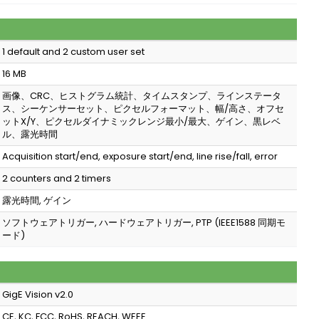
1 default and 2 custom user set
16 MB
画像、CRC、ヒストグラム統計、タイムスタンプ、ラインステータ
ス、シーケンサーセット、ピクセルフォーマット、幅/高さ、オフセ
ットX/Y、ピクセルダイナミックレンジ最小/最大、ゲイン、黒レベ
ル、露光時間
Acquisition start/end, exposure start/end, line rise/fall, error
2 counters and 2 timers
露光時間, ゲイン
ソフトウェアトリガー, ハードウェアトリガー, PTP (IEEE1588 同期モ
ード)
GigE Vision v2.0
CE, KC, FCC, RoHS, REACH, WEEE