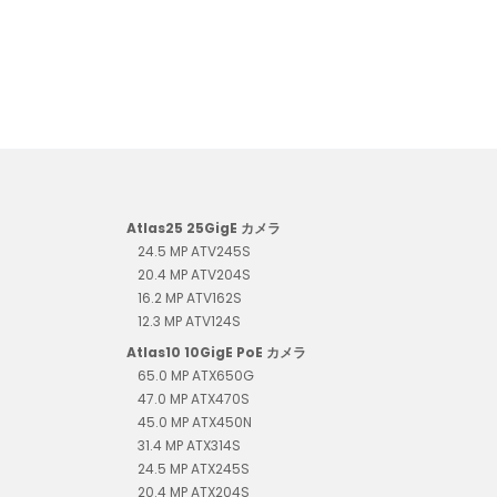
Atlas25 25GigE カメラ
24.5 MP ATV245S
20.4 MP ATV204S
16.2 MP ATV162S
12.3 MP ATV124S
Atlas10 10GigE PoE カメラ
65.0 MP ATX650G
47.0 MP ATX470S
45.0 MP ATX450N
31.4 MP ATX314S
24.5 MP ATX245S
20.4 MP ATX204S