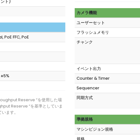
ント)
カメラ機能
ユーザーセット
フラッシュメモリ
l, PoE FFC, PoE
チャンク
イベント出力
C ±5%
Counter & Timer
Sequencer
同期方式
ughput Reserve “を使用した場
hput Reserve “を基準としていま
ています。
準拠規格
マシンビジョン規格
規格