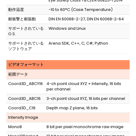
Eye Safety Class 1 IEC/EN 60825-1:2014
動作温度
-10 to 60°C (Case Temperature)
耐衝撃と耐振動
DIN EN 60068-2-27, DIN EN 60068-2-64
サポートされている
Windows and Linux
O.S.
サポートされている
Arena SDK, C++, C, C#, Python
ソフトウェア
ビデオフォーマット
範囲データ
Coord3D_ABCY16
4-ch point cloud XYZ + Intensity, 16 bits
per channel
Coord3D_ABC16
3-ch point cloud XYZ, 16 bits per channel
Coord3D_C16
Depth map Z plane, 16 bits
Intensity Image
Mono8
8 bit per pixel monochrome raw image