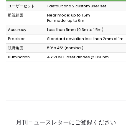
ユーザーセット
1 default and 2 custom user set
監視範囲
Near mode: up to 1.5m
Far mode: up to 6m
Accuracy
Less than 5mm (0.3m to 1.5m)
Precision
Standard deviation less than 2mm at 1m
視野角度
59⁰ x 45⁰ (nominal)
Illumination
4 x VCSEL laser diodes @ 850nm
月刊ニュースレターにご登録ください