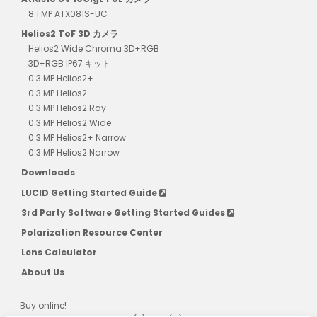
8.1 MP ATX081S-UC
Helios2 ToF 3D カメラ
Helios2 Wide Chroma 3D+RGB
3D+RGB IP67 キット
0.3 MP Helios2+
0.3 MP Helios2
0.3 MP Helios2 Ray
0.3 MP Helios2 Wide
0.3 MP Helios2+ Narrow
0.3 MP Helios2 Narrow
Downloads
LUCID Getting Started Guide
3rd Party Software Getting Started Guides
Polarization Resource Center
Lens Calculator
About Us
Buy online!