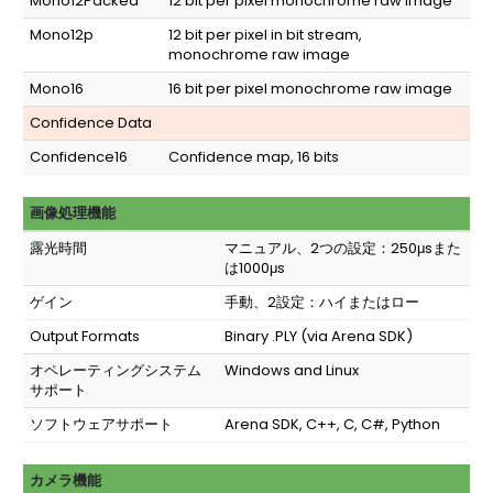
Mono12Packed
12 bit per pixel monochrome raw image
Mono12p
12 bit per pixel in bit stream,
monochrome raw image
Mono16
16 bit per pixel monochrome raw image
Confidence Data
Confidence16
Confidence map, 16 bits
画像処理機能
露光時間
マニュアル、2つの設定：250μsまた
は1000μs
ゲイン
手動、2設定：ハイまたはロー
Output Formats
Binary .PLY (via Arena SDK)
オペレーティングシステム
Windows and Linux
サポート
ソフトウェアサポート
Arena SDK, C++, C, C#, Python
カメラ機能