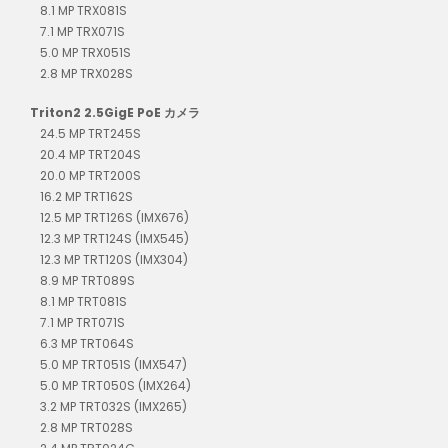
8.1 MP TRX081S
7.1 MP TRX071S
5.0 MP TRX051S
2.8 MP TRX028S
Triton2 2.5GigE PoE カメラ
24.5 MP TRT245S
20.4 MP TRT204S
20.0 MP TRT200S
16.2 MP TRT162S
12.5 MP TRT126S (IMX676)
12.3 MP TRT124S (IMX545)
12.3 MP TRT120S (IMX304)
8.9 MP TRT089S
8.1 MP TRT081S
7.1 MP TRT071S
6.3 MP TRT064S
5.0 MP TRT051S (IMX547)
5.0 MP TRT050S (IMX264)
3.2 MP TRT032S (IMX265)
2.8 MP TRT028S