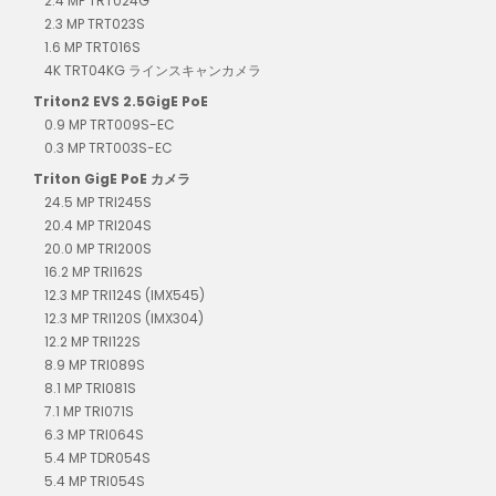
2.4 MP TRT024G
2.3 MP TRT023S
1.6 MP TRT016S
4K TRT04KG ラインスキャンカメラ
Triton2 EVS 2.5GigE PoE
0.9 MP TRT009S-EC
0.3 MP TRT003S-EC
Triton GigE PoE カメラ
24.5 MP TRI245S
20.4 MP TRI204S
20.0 MP TRI200S
16.2 MP TRI162S
12.3 MP TRI124S (IMX545)
12.3 MP TRI120S (IMX304)
12.2 MP TRI122S
8.9 MP TRI089S
8.1 MP TRI081S
7.1 MP TRI071S
6.3 MP TRI064S
5.4 MP TDR054S
5.4 MP TRI054S