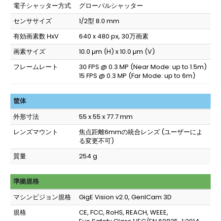
電子シャッター方式
グローバルシャッター
センササイズ
1/2型 8.0 mm
有効画素数 HxV
640 x 480 px, 30万画素
画素サイズ
10.0 µm (H) x 10.0 µm (V)
フレームレート
30 FPS @ 0.3 MP (Near Mode: up to 1.5m)
15 FPS @ 0.3 MP (Far Mode: up to 6m)
筐体
外形寸法
55 x 55 x 77.7 mm
レンズマウント
焦点距離6mmの統合レンズ (ユーザーによ
る変更不可)
質量
254 g
準拠規格
マシンビジョン規格
GigE Vision v2.0, GenICam 3D
規格
CE, FCC, RoHS, REACH, WEEE,