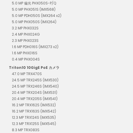
5.0 MP 偏光 PHX050S-P/Q
5.0 MP PHX051S (IMX568)
5.0 MP PDH050S (IMX264 x2)
5.0 MP PHX050S (IMX264)
3.2 MP PHX032S
2.4 MP PHX024G
2.3 MP PHX023S
1.6 MP PDH016S (IMX273 x2)
1.6 MP PHX016S
0.4 MP PHX004S
Triton10 10GigE PoE カメラ
47.0 MP TRX470S
24.5 MP TRX245S (IMX530)
24.5 MP TRX246S (IMX540)
20.4 MP TRX204S (IMX531)
20.4 MP TRX205S (IMX541)
16.2 MP TRX162S (IMX532)
16.2 MP TRX163S (IMX542)
12.3 MP TRX124S (IMX535)
12.3 MP TRX125S (IMX545)
8.3 MP TRX083S