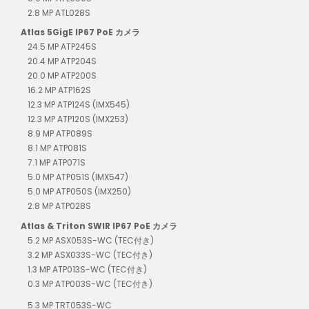
2.8 MP ATL028S
Atlas 5GigE IP67 PoE カメラ
24.5 MP ATP245S
20.4 MP ATP204S
20.0 MP ATP200S
16.2 MP ATP162S
12.3 MP ATP124S (IMX545)
12.3 MP ATP120S (IMX253)
8.9 MP ATP089S
8.1 MP ATP081S
7.1 MP ATP071S
5.0 MP ATP051S (IMX547)
5.0 MP ATP050S (IMX250)
2.8 MP ATP028S
Atlas & Triton SWIR IP67 PoE カメラ
5.2 MP ASX053S-WC (TEC付き)
3.2 MP ASX033S-WC (TEC付き)
1.3 MP ATP013S-WC (TEC付き)
0.3 MP ATP003S-WC (TEC付き)
5.3 MP TRT053S-WC