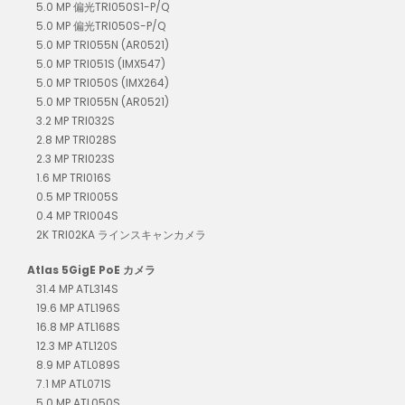
5.0 MP 偏光TRI050S1-P/Q
5.0 MP 偏光TRI050S-P/Q
5.0 MP TRI055N (AR0521)
5.0 MP TRI051S (IMX547)
5.0 MP TRI050S (IMX264)
5.0 MP TRI055N (AR0521)
3.2 MP TRI032S
2.8 MP TRI028S
2.3 MP TRI023S
1.6 MP TRI016S
0.5 MP TRI005S
0.4 MP TRI004S
2K TRI02KA ラインスキャンカメラ
Atlas 5GigE PoE カメラ
31.4 MP ATL314S
19.6 MP ATL196S
16.8 MP ATL168S
12.3 MP ATL120S
8.9 MP ATL089S
7.1 MP ATL071S
5.0 MP ATL050S