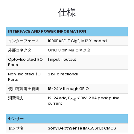
仕様
INTERFACE AND POWER INFORMATION
インターフェース
1000BASE-T GigE, M12 X-coded
外部コネクタ
GPIO 8 pin M8 コネクタ
Opto-Isolated I/O
1 input, 1 output
Ports
Non-Isolated I/O
2 bi-directional
Ports
使用電源電圧範囲
18-24 V through GPIO
消費電力
12-24Vdc, P
<10W, 2.8A peak pulse
avg
current
センサー
センサ名
Sony DepthSense IMX556PLR CMOS