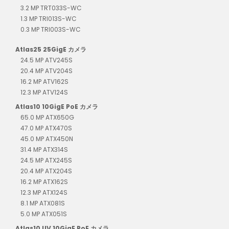
3.2 MP TRT033S-WC
1.3 MP TRI013S-WC
0.3 MP TRI003S-WC
Atlas25 25GigE カメラ
24.5 MP ATV245S
20.4 MP ATV204S
16.2 MP ATV162S
12.3 MP ATV124S
Atlas10 10GigE PoE カメラ
65.0 MP ATX650G
47.0 MP ATX470S
45.0 MP ATX450N
31.4 MP ATX314S
24.5 MP ATX245S
20.4 MP ATX204S
16.2 MP ATX162S
12.3 MP ATX124S
8.1 MP ATX081S
5.0 MP ATX051S
Atlas10 UV 10GigE PoE カメラ