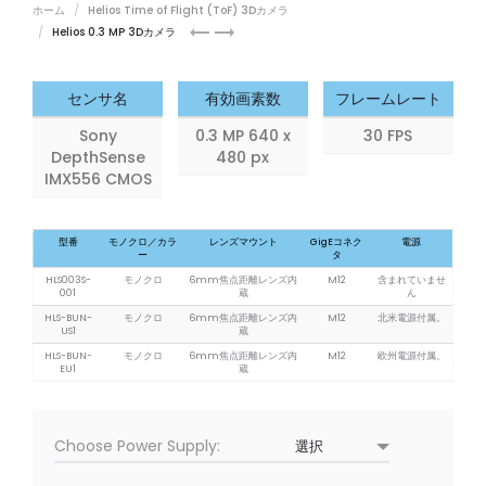
ホーム
Helios Time of Flight (ToF) 3Dカメラ
Helios2
Helios
Helios 0.3 MP 3Dカメラ
3D
FLEX
camera
3D
and
camera
センサ名
有効画素数
フレームレート
Triton
module
Sony
0.3 MP 640 x
30 FPS
RGB
DepthSense
480 px
Kit
IMX556 CMOS
型番
モノクロ／カラ
レンズマウント
GigEコネク
電源
ー
タ
HLS003S-
モノクロ
6mm焦点距離レンズ内
M12
含まれていませ
001
蔵
ん
HLS-BUN-
モノクロ
6mm焦点距離レンズ内
M12
北米電源付属。
US1
蔵
HLS-BUN-
モノクロ
6mm焦点距離レンズ内
M12
欧州電源付属。
EU1
蔵
Choose Power Supply: