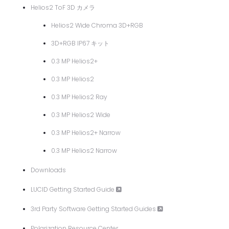
Helios2 ToF 3D カメラ
Helios2 Wide Chroma 3D+RGB
3D+RGB IP67 キット
0.3 MP Helios2+
0.3 MP Helios2
0.3 MP Helios2 Ray
0.3 MP Helios2 Wide
0.3 MP Helios2+ Narrow
0.3 MP Helios2 Narrow
Downloads
LUCID Getting Started Guide
3rd Party Software Getting Started Guides
Polarization Resource Center