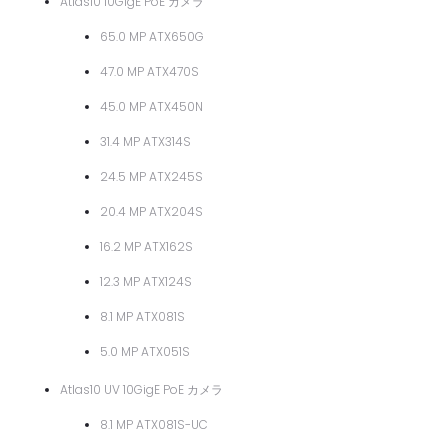
Atlas10 10GigE PoE カメラ
65.0 MP ATX650G
47.0 MP ATX470S
45.0 MP ATX450N
31.4 MP ATX314S
24.5 MP ATX245S
20.4 MP ATX204S
16.2 MP ATX162S
12.3 MP ATX124S
8.1 MP ATX081S
5.0 MP ATX051S
Atlas10 UV 10GigE PoE カメラ
8.1 MP ATX081S-UC