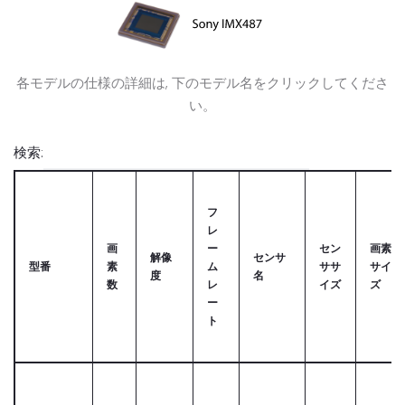
各モデルの仕様の詳細は, 下のモデル名をクリックしてくださ
い。
検索:
フ
レ
画
ー
セン
画素
解像
センサ
型番
素
ム
ササ
サイ
度
名
数
レ
イズ
ズ
ー
ト