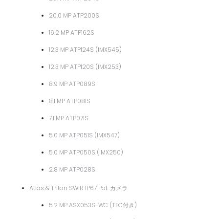
20.0 MP ATP200S
16.2 MP ATP162S
12.3 MP ATP124S (IMX545)
12.3 MP ATP120S (IMX253)
8.9 MP ATP089S
8.1 MP ATP081S
7.1 MP ATP071S
5.0 MP ATP051S (IMX547)
5.0 MP ATP050S (IMX250)
2.8 MP ATP028S
Atlas & Triton SWIR IP67 PoE カメラ
5.2 MP ASX053S-WC (TEC付き)