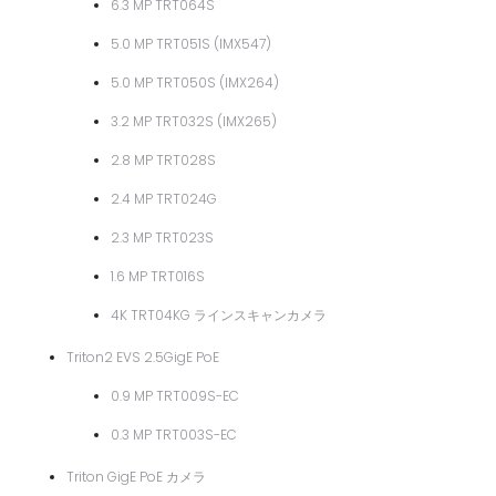
6.3 MP TRT064S
5.0 MP TRT051S (IMX547)
5.0 MP TRT050S (IMX264)
3.2 MP TRT032S (IMX265)
2.8 MP TRT028S
2.4 MP TRT024G
2.3 MP TRT023S
1.6 MP TRT016S
4K TRT04KG ラインスキャンカメラ
Triton2 EVS 2.5GigE PoE
0.9 MP TRT009S-EC
0.3 MP TRT003S-EC
Triton GigE PoE カメラ