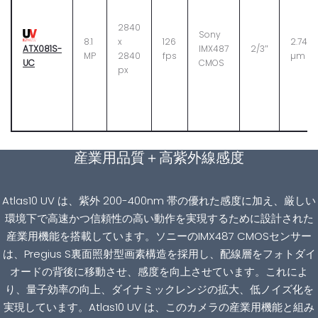
2840
Sony
8.1
x
126
2.74
ATX081S-
IMX487
2/3″
MP
2840
fps
µm
UC
CMOS
px
産業用品質＋高紫外線感度
Atlas10 UV は、紫外 200-400nm 帯の優れた感度に加え、厳しい
環境下で高速かつ信頼性の高い動作を実現するために設計された
産業用機能を搭載しています。ソニーのIMX487 CMOSセンサー
は、Pregius S裏面照射型画素構造を採用し、配線層をフォトダイ
オードの背後に移動させ、感度を向上させています。これによ
り、量子効率の向上、ダイナミックレンジの拡大、低ノイズ化を
実現しています。Atlas10 UV は、このカメラの産業用機能と組み