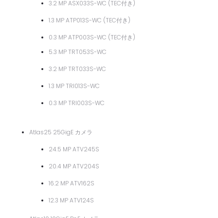
3.2 MP ASX033S-WC (TEC付き)
1.3 MP ATP013S-WC (TEC付き)
0.3 MP ATP003S-WC (TEC付き)
5.3 MP TRT053S-WC
3.2 MP TRT033S-WC
1.3 MP TRI013S-WC
0.3 MP TRI003S-WC
Atlas25 25GigE カメラ
24.5 MP ATV245S
20.4 MP ATV204S
16.2 MP ATV162S
12.3 MP ATV124S