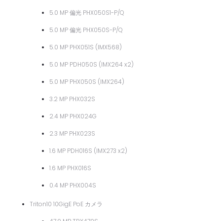
5.0 MP 偏光 PHX050S1-P/Q
5.0 MP 偏光 PHX050S-P/Q
5.0 MP PHX051S (IMX568)
5.0 MP PDH050S (IMX264 x2)
5.0 MP PHX050S (IMX264)
3.2 MP PHX032S
2.4 MP PHX024G
2.3 MP PHX023S
1.6 MP PDH016S (IMX273 x2)
1.6 MP PHX016S
0.4 MP PHX004S
Triton10 10GigE PoE カメラ