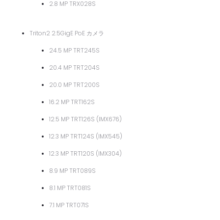
2.8 MP TRX028S
Triton2 2.5GigE PoE カメラ
24.5 MP TRT245S
20.4 MP TRT204S
20.0 MP TRT200S
16.2 MP TRT162S
12.5 MP TRT126S (IMX676)
12.3 MP TRT124S (IMX545)
12.3 MP TRT120S (IMX304)
8.9 MP TRT089S
8.1 MP TRT081S
7.1 MP TRT071S