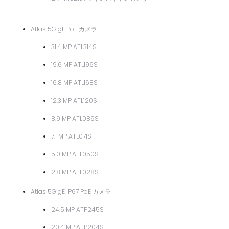
Atlas 5GigE PoE カメラ
31.4 MP ATL314S
19.6 MP ATL196S
16.8 MP ATL168S
12.3 MP ATL120S
8.9 MP ATL089S
7.1 MP ATL071S
5.0 MP ATL050S
2.8 MP ATL028S
Atlas 5GigE IP67 PoE カメラ
24.5 MP ATP245S
20.4 MP ATP204S