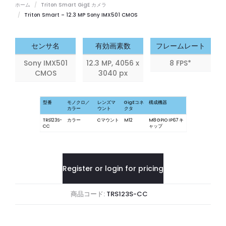
ホーム
Triton Smart GigE カメラ
Triton Smart – 12.3 MP Sony IMX501 CMOS
センサ名
有効画素数
フレームレート
Sony IMX501
12.3 MP, 4056 x
8 FPS*
CMOS
3040 px
型番
モノクロ／
レンズマ
GigEコネ
構成機器
カラー
ウント
クタ
TRS123S-
カラー
Cマウント
M12
M8 GPIO IP67 キ
CC
ャップ
Register or login for pricing
商品コード:
TRS123S-CC