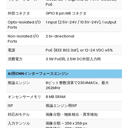
PoE
外部コネクタ
GPIO 8 pin M8 コネクタ
Opto-Isolated I/O
1 input (2.5V-24V / 10.5V-24V), 1 output
Ports
Non-Isolated I/O
2 bi-directional
Ports
電源
PoE (IEEE 802.3af), or 12-24 VDC ±5%
消費電力
3.1W PoE時, 2.5W DC外部入力時
AI用CNNインターフェースエンジン
推論エンジン
8ビット整数演算で2304MACs、最大
262MHz
オンセンサーメモリ
8 MB SRAM
ISP
推論エンジン用ISP
対応AIモデル
画像分類・物体検出・異常検知
入力テンソル
画像分類 – 256 x 256 px