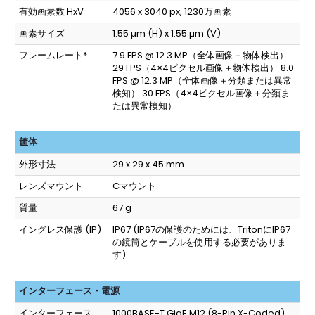
有効画素数 HxV
4056 x 3040 px, 1230万画素
画素サイズ
1.55 µm (H) x 1.55 µm (V)
フレームレート*
7.9 FPS @ 12.3 MP（全体画像＋物体検出）
29 FPS（4×4ピクセル画像＋物体検出） 8.0
FPS @ 12.3 MP（全体画像＋分類または異常
検知） 30 FPS（4×4ピクセル画像＋分類ま
たは異常検知）
筐体
外形寸法
29 x 29 x 45 mm
レンズマウント
Cマウント
質量
67 g
イングレス保護 (IP)
IP67
(IP67の保護のためには、TritonにIP67
の鏡筒とケーブルを使用する必要がありま
す)
インターフェース・電源
インターフェース
1000BASE-T GigE M12 (8-Pin X-Coded),