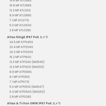
19.6 MP ATL196S
16.8 MP ATL168S
12.3 MP ATL120S
8.9 MP ATL089S
7.1 MP ATL071S
5.0 MP ATL050S
2.8 MP ATL028S
Atlas 5GigE IP67 PoE カメラ
24.5 MP ATP245S
20.4 MP ATP204S
20.0 MP ATP200S
16.2 MP ATP162S
12.3 MP ATP124S (IMX545)
12.3 MP ATP120S (IMX253)
8.9 MP ATP089S
8.1 MP ATP081S
7.1 MP ATP071S
5.0 MP ATP051S (IMX547)
5.0 MP ATP050S (IMX250)
2.8 MP ATP028S
Atlas & Triton SWIR IP67 PoE カメラ