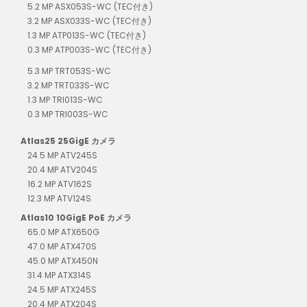
5.2 MP ASX053S-WC (TEC付き)
3.2 MP ASX033S-WC (TEC付き)
1.3 MP ATP013S-WC (TEC付き)
0.3 MP ATP003S-WC (TEC付き)
5.3 MP TRT053S-WC
3.2 MP TRT033S-WC
1.3 MP TRI013S-WC
0.3 MP TRI003S-WC
Atlas25 25GigE カメラ
24.5 MP ATV245S
20.4 MP ATV204S
16.2 MP ATV162S
12.3 MP ATV124S
Atlas10 10GigE PoE カメラ
65.0 MP ATX650G
47.0 MP ATX470S
45.0 MP ATX450N
31.4 MP ATX314S
24.5 MP ATX245S
20.4 MP ATX204S