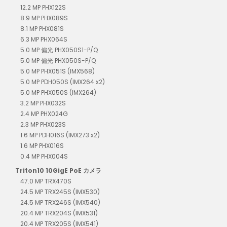
12.2 MP PHX122S
8.9 MP PHX089S
8.1 MP PHX081S
6.3 MP PHX064S
5.0 MP 偏光 PHX050S1-P/Q
5.0 MP 偏光 PHX050S-P/Q
5.0 MP PHX051S (IMX568)
5.0 MP PDH050S (IMX264 x2)
5.0 MP PHX050S (IMX264)
3.2 MP PHX032S
2.4 MP PHX024G
2.3 MP PHX023S
1.6 MP PDH016S (IMX273 x2)
1.6 MP PHX016S
0.4 MP PHX004S
Triton10 10GigE PoE カメラ
47.0 MP TRX470S
24.5 MP TRX245S (IMX530)
24.5 MP TRX246S (IMX540)
20.4 MP TRX204S (IMX531)
20.4 MP TRX205S (IMX541)