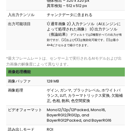
物体検出 – 320 x 320 px
異常検知 – 512 x 512 px
入出力テンソル
チャンクデータに含まれる
出力可能項目
1) 通常画像 2) 入力テンソル（AIエンジンに
よって処理された画像） 3) 出力テンソル
（推論結果）
デフォルトでは3種類すべての出力が有
効ですが、(2)および(3)は無効化可能です。(1)は最小
4×4ピクセルまで縮小できます。
*最大フレームレートは、センサー上で実行されるAIモデルおよび出
力画像の解像度によって異なります。
画像処理機能
画像バッファ
128 MB
画像処理
ゲイン, ガンマ, ブラックレベル, ホワイトバ
ランス, LUT, カラーマトリックス変換, 欠陥補
正, 色相, 飽和, 色空間変換
ビデオフォーマット
Mono12/12p/12Packed, Mono16,
BayerRG12/RG12p, and
BayerRG12Packed, and BayerRG16
読み出しモード
ROI