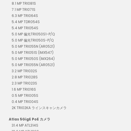
8.1 MP TRI081S
7.1 MP TRI071S
6.3 MP TRI064S
5.4 MP TDR054S
5.4 MP TRI054S
5.0 MP 偏光TRI050S1-P/Q
5.0 MP 偏光TRI050S-P/Q
5.0 MP TRI055N (AR0521)
5.0 MP TRI051S (IMX547)
5.0 MP TRI050S (IMX264)
5.0 MP TRI055N (AR0521)
3.2 MP TRI032S
2.8 MP TRI028S
2.3 MP TRI023S
1.6 MP TRI016S
0.5 MP TRI005S
0.4 MP TRI004S
2K TRI02KA ラインスキャンカメラ
Atlas 5GigE PoE カメラ
31.4 MP ATL314S