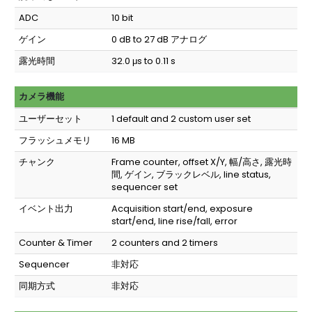
ADC
10 bit
ゲイン
0 dB to 27 dB アナログ
露光時間
32.0 μs to 0.11 s
カメラ機能
ユーザーセット
1 default and 2 custom user set
フラッシュメモリ
16 MB
チャンク
Frame counter, offset X/Y, 幅/高さ, 露光時
間, ゲイン, ブラックレベル, line status,
sequencer set
イベント出力
Acquisition start/end, exposure
start/end, line rise/fall, error
Counter & Timer
2 counters and 2 timers
Sequencer
非対応
同期方式
非対応