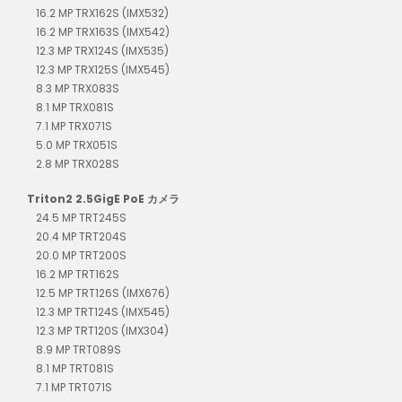
16.2 MP TRX162S (IMX532)
16.2 MP TRX163S (IMX542)
12.3 MP TRX124S (IMX535)
12.3 MP TRX125S (IMX545)
8.3 MP TRX083S
8.1 MP TRX081S
7.1 MP TRX071S
5.0 MP TRX051S
2.8 MP TRX028S
Triton2 2.5GigE PoE カメラ
24.5 MP TRT245S
20.4 MP TRT204S
20.0 MP TRT200S
16.2 MP TRT162S
12.5 MP TRT126S (IMX676)
12.3 MP TRT124S (IMX545)
12.3 MP TRT120S (IMX304)
8.9 MP TRT089S
8.1 MP TRT081S
7.1 MP TRT071S