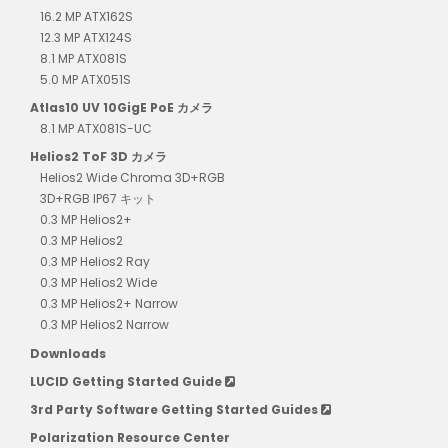
16.2 MP ATX162S
12.3 MP ATX124S
8.1 MP ATX081S
5.0 MP ATX051S
Atlas10 UV 10GigE PoE カメラ
8.1 MP ATX081S-UC
Helios2 ToF 3D カメラ
Helios2 Wide Chroma 3D+RGB
3D+RGB IP67 キット
0.3 MP Helios2+
0.3 MP Helios2
0.3 MP Helios2 Ray
0.3 MP Helios2 Wide
0.3 MP Helios2+ Narrow
0.3 MP Helios2 Narrow
Downloads
LUCID Getting Started Guide
3rd Party Software Getting Started Guides
Polarization Resource Center