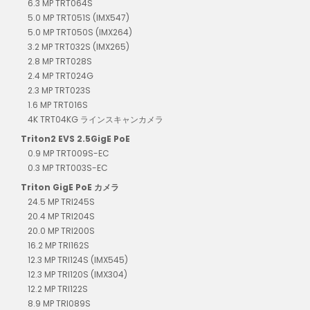
6.3 MP TRT064S
5.0 MP TRT051S (IMX547)
5.0 MP TRT050S (IMX264)
3.2 MP TRT032S (IMX265)
2.8 MP TRT028S
2.4 MP TRT024G
2.3 MP TRT023S
1.6 MP TRT016S
4K TRT04KG ラインスキャンカメラ
Triton2 EVS 2.5GigE PoE
0.9 MP TRT009S-EC
0.3 MP TRT003S-EC
Triton GigE PoE カメラ
24.5 MP TRI245S
20.4 MP TRI204S
20.0 MP TRI200S
16.2 MP TRI162S
12.3 MP TRI124S (IMX545)
12.3 MP TRI120S (IMX304)
12.2 MP TRI122S
8.9 MP TRI089S