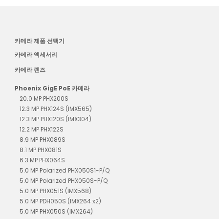
카메라 제품 선택기
카메라 액세서리
카메라 렌즈
Phoenix GigE PoE 카메라
20.0 MP PHX200S
12.3 MP PHX124S (IMX565)
12.3 MP PHX120S (IMX304)
12.2 MP PHX122S
8.9 MP PHX089S
8.1 MP PHX081S
6.3 MP PHX064S
5.0 MP Polarized PHX050S1-P/Q
5.0 MP Polarized PHX050S-P/Q
5.0 MP PHX051S (IMX568)
5.0 MP PDH050S (IMX264 x2)
5.0 MP PHX050S (IMX264)