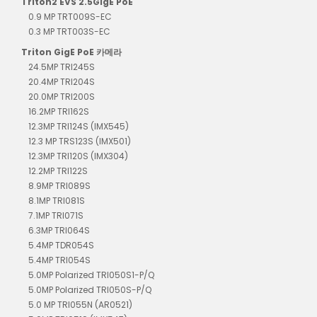
Triton2 EVS 2.5GigE PoE
0.9 MP TRT009S-EC
0.3 MP TRT003S-EC
Triton GigE PoE 카메라
24.5MP TRI245S
20.4MP TRI204S
20.0MP TRI200S
16.2MP TRI162S
12.3MP TRI124S (IMX545)
12.3 MP TRS123S (IMX501)
12.3MP TRI120S (IMX304)
12.2MP TRI122S
8.9MP TRI089S
8.1MP TRI081S
7.1MP TRI071S
6.3MP TRI064S
5.4MP TDR054S
5.4MP TRI054S
5.0MP Polarized TRI050S1-P/Q
5.0MP Polarized TRI050S-P/Q
5.0 MP TRI055N (AR0521)