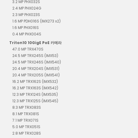
3.2 MP PHX032S
2.4 MP PHX024G
2.3 MP PHX023S
1.6 MP PDH016S (IMX273 x2)
1.6 MP PHX016S
0.4 MP PHX004S
Triton10 10GigE PoE 카메라
47.0 MP TRX470S
24.5 MP TRX245S (IMX53)
24.5 MP TRX246S (IMX540)
20.4 MP TRX204S (IMX531)
20.4 MP TRX205S (IMX541)
16.2 MP TRX162S (IMX532)
16.2 MP TRX163S (IMX542)
12.3 MP TRX124S (IMX535)
12.3 MP TRX125S (IMX545)
8.3 MP TRX083S
8.1 MP TRX081S
7.1 MP TRX071S
5.0 MP TRX051S
2.8 MP TRX028S