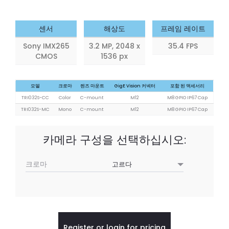
2.8
5.0
MP
MP
센서
해상도
프레임 레이트
Sony IMX265
3.2 MP, 2048 x
35.4 FPS
CMOS
1536 px
모델
크로마
렌즈 마운트
GigE Vision 커넥터
포함 된 액세서리
TRI032S-CC
Color
C-mount
M12
M8 GPIO IP67 Cap
TRI032S-MC
Mono
C-mount
M12
M8 GPIO IP67 Cap
카메라 구성을 선택하십시오:
크로마
Register or login for pricing