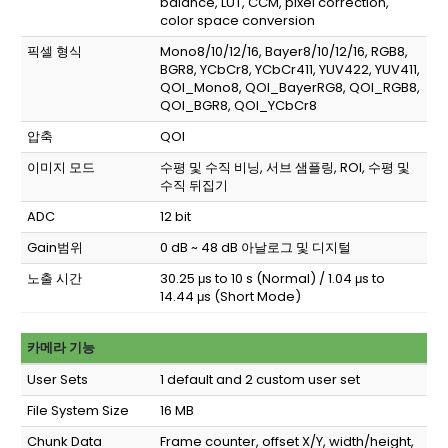
balance, LUT, CCM, pixel correction,
color space conversion
픽셀 형식
Mono8/10/12/16, Bayer8/10/12/16, RGB8,
BGR8, YCbCr8, YCbCr411, YUV422, YUV411,
QOI_Mono8, QOI_BayerRG8, QOI_RGB8,
QOI_BGR8, QOI_YCbCr8
압축
QOI
이미지 모드
수평 및 수직 비닝, 서브 샘플링, ROI, 수평 및
수직 뒤집기
ADC
12 bit
Gain범위
0 dB ~ 48 dB 아날로그 및 디지털
노출 시간
30.25 μs to 10 s (Normal) / 1.04 μs to
14.44 μs (Short Mode)
카메라 기능
User Sets
1 default and 2 custom user set
File System Size
16 MB
Chunk Data
Frame counter, offset X/Y, width/height,