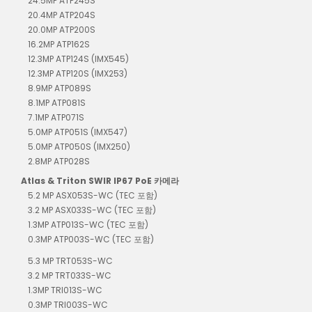
24.5MP ATP245S
20.4MP ATP204S
20.0MP ATP200S
16.2MP ATP162S
12.3MP ATP124S (IMX545)
12.3MP ATP120S (IMX253)
8.9MP ATP089S
8.1MP ATP081S
7.1MP ATP071S
5.0MP ATP051S (IMX547)
5.0MP ATP050S (IMX250)
2.8MP ATP028S
Atlas & Triton SWIR IP67 PoE 카메라
5.2 MP ASX053S-WC (TEC 포함)
3.2 MP ASX033S-WC (TEC 포함)
1.3MP ATP013S-WC (TEC 포함)
0.3MP ATP003S-WC (TEC 포함)
5.3 MP TRT053S-WC
3.2 MP TRT033S-WC
1.3MP TRI013S-WC
0.3MP TRI003S-WC