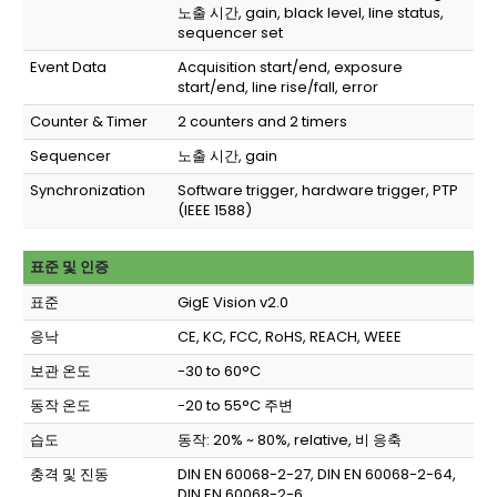
노출 시간, gain, black level, line status,
sequencer set
Event Data
Acquisition start/end, exposure
start/end, line rise/fall, error
Counter & Timer
2 counters and 2 timers
Sequencer
노출 시간, gain
Synchronization
Software trigger, hardware trigger, PTP
(IEEE 1588)
표준 및 인증
표준
GigE Vision v2.0
응낙
CE, KC, FCC, RoHS, REACH, WEEE
보관 온도
-30 to 60°C
동작 온도
-20 to 55°C 주변
습도
동작: 20% ~ 80%, relative, 비 응축
충격 및 진동
DIN EN 60068-2-27, DIN EN 60068-2-64,
DIN EN 60068-2-6