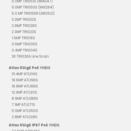
5.0MP TRI051S (IMX547)
5.0MP TRI050S (IMX264)
5.0 MP TRI055N (AR0521)
3.2MP TRI032S
2.8MP TRI028S
2.3MP TRI023S
1.6MP TRI016S
0.5MP TRI005S
0.4MP TRI004S
2K TRI02KA Line Scan
Atlas 5GigE PoE 카메라
31.4MP ATL314S
19.6MP ATL196S
16.8MP ATL168S
12.3MP ATL120S
8.9MP ATL089S
7.1MP ATL071S
5.0MP ATL050S
2.8MP ATL028S
Atlas 5GigE IP67 PoE 카메라