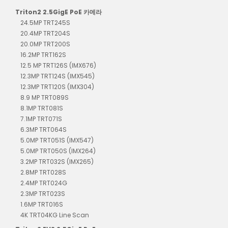
Triton2 2.5GigE PoE 카메라
24.5MP TRT245S
20.4MP TRT204S
20.0MP TRT200S
16.2MP TRT162S
12.5 MP TRT126S (IMX676)
12.3MP TRT124S (IMX545)
12.3MP TRT120S (IMX304)
8.9 MP TRT089S
8.1MP TRT081S
7.1MP TRT071S
6.3MP TRT064S
5.0MP TRT051S (IMX547)
5.0MP TRT050S (IMX264)
3.2MP TRT032S (IMX265)
2.8MP TRT028S
2.4MP TRT024G
2.3MP TRT023S
1.6MP TRT016S
4K TRT04KG Line Scan