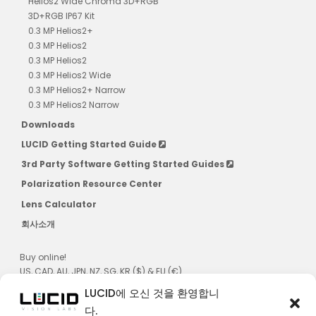
Helios2 Wide Chroma 3D+RGB
3D+RGB IP67 Kit
0.3 MP Helios2+
0.3 MP Helios2
0.3 MP Helios2
0.3 MP Helios2 Wide
0.3 MP Helios2+ Narrow
0.3 MP Helios2 Narrow
Downloads
LUCID Getting Started Guide
3rd Party Software Getting Started Guides
Polarization Resource Center
Lens Calculator
회사소개
Buy online!
US, CAD, AU, JPN, NZ, SG, KR ($) & EU (€)
LUCID에 오신 것을 환영합니
다.