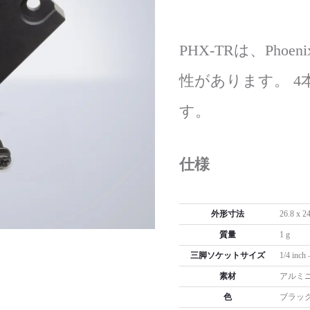
to
Trip
Triton
Mou
Tripod
Mount
PHX-TRは、Pho
性があります。 
す。
仕様
外形寸法
26.8 x 2
質量
1 g
三脚ソケットサイズ
1/4 inch 
素材
アルミ
色
ブラッ