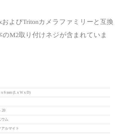
od
nt
enixおよびTritonカメラファミリーと互換
4本のM2取り付けネジが含まれていま
4 x 6 mm (L x W x D)
– 20
ニウム
クアルマイト