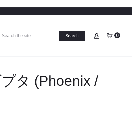
NLOADS
お問い合わせ
CONTACT SUPPORT
LOG IN
Search
Account
0
for:
 (Phoenix /
s