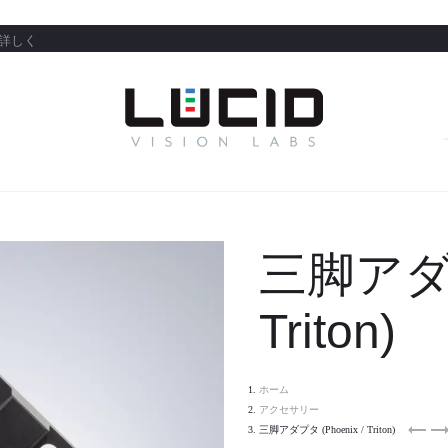
詳しく
日本語
DOW
三脚アダプタ
Triton)
ホーム
アクセサリー
Helios
Atla
三脚アダプタ (Phoenix / Triton)