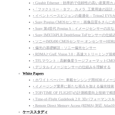
• Gigabit Ethernet：効率的で信頼性の高い産
•「ファクトリー・タフ」 カメラ. 工業用途の設計
• イベントベースビジョンの最適化 – Triton2 EV
• Sony Pregius CMOSセンサー：画像品質をさらに
• Sony 第4世代 Pregius S：イメージセンサーの
• Sony IMX556PLR DepthSense ToFセンサーの仕組
• ソニーIMX490 CMOSセンサー:オンセンサーH
• 偏光の基礎解説：ソニー偏光センサー
• RDMAとGigE Vision 3.0：高速ストリーミング規
• TFLマウント：高解像度ラージフォーマットCM
• デジタルイメージセンサーの仕組みを理解する
White Papers
• ホワイトペーパー: 車載センシング用HDRイメー
• イメージング業界に新たな視点を加える偏光技術
• TOF(TIME OF FLIGHT)の計測精度向上技術
• Time-of-Flight Guidebook 2.0: 3Dパフォ
• Remote Direct Memory Access (RDMA) 対応 Atla
ケーススタディ