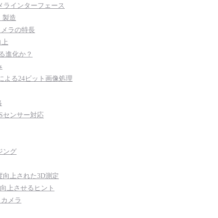
業用カメラインターフェース
・製造
Sカメラの特長
向上
次なる進化か？
み
DRによる24ビット画像処理
格
OSセンサー対応
ジング
で精度向上された3D測定
ーマンスを向上させるヒント
s10 カメラ