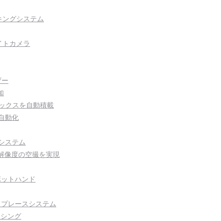
キングシステム
イトカメラ
ザー
加
ーズボックスを自動積載
の自動化
ンシステム
より高解像度の空撮を実現
ロボットハンド
＆プレースシステム
ンシング