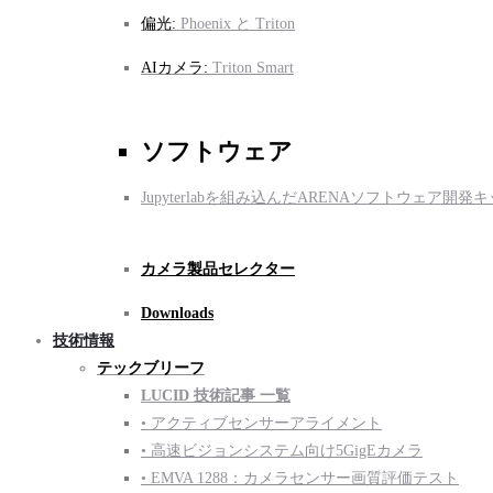
偏光:
Phoenix と Triton
AIカメラ:
Triton Smart
ソフトウェア
Jupyterlabを組み込んだARENAソフトウェア開発キ
カメラ製品セレクター
Downloads
技術情報
テックブリーフ
LUCID 技術記事 一覧
• アクティブセンサーアライメント
• 高速ビジョンシステム向け5GigEカメラ
• EMVA 1288：カメラセンサー画質評価テスト