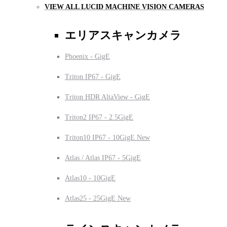
VIEW ALL LUCID MACHINE VISION CAMERAS
エリアスキャンカメラ
Phoenix - GigE
Triton IP67 - GigE
Triton HDR AltaView - GigE
Triton2 IP67 - 2.5GigE
Triton10 IP67 - 10GigE
New
Atlas / Atlas IP67 - 5GigE
Atlas10 - 10GigE
Atlas25 - 25GigE
New