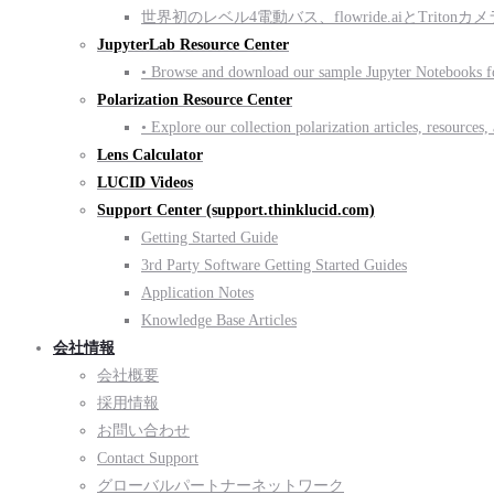
世界初のレベル4電動バス、flowride.aiとTritonカ
JupyterLab Resource Center
• Browse and download our sample Jupyter Notebooks 
Polarization Resource Center
• Explore our collection polarization articles, resources, 
Lens Calculator
LUCID Videos
Support Center (support.thinklucid.com)
Getting Started Guide
3rd Party Software Getting Started Guides
Application Notes
Knowledge Base Articles
会社情報
会社概要
採用情報
お問い合わせ
Contact Support
グローバルパートナーネットワーク