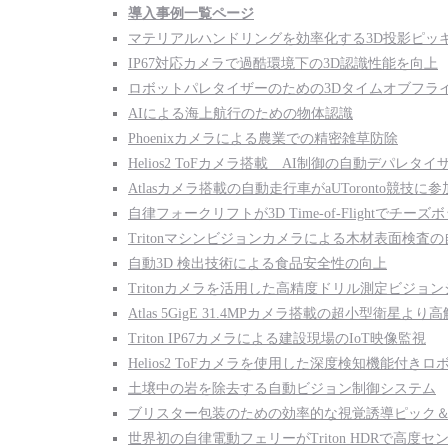
導入事例一覧ページ
マテリアルハンドリングを効率化する3D投影ピッ
IP67対応カメラで過酷環境下の3D認識性能を向上
ロボットパレタイザーのための3Dタイムオブフラ
AIによる海上航行のための物体認識
Phoenixカメラによる農業での精密雑草防除
Helios2 ToFカメラ搭載 AI制御の自動デパレタイ
Atlasカメラ搭載の自動走行車がaUToronto競技に参
自律フォークリフトが3D Time-of-Flightでチ
Tritonマシンビジョンカメラによる木材表面検査
自動3D 検出技術による食品安全性の向上
Tritonカメラを活用した高精度ドリル測定ビジョ
Atlas 5GigE 31.4MPカメラ搭載の超小型衛星
Triton IP67カメラによる建設現場のIoT映像監視
Helios2 ToFカメラを使用した深度検知機能付き
土壌中の岩を除去する自動ビジョン制御システム
ブリスター包装のための効率的な視覚誘導ピック
世界初の自律電動フェリーがTriton HDRで高度セ