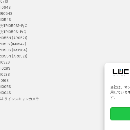
I071S
RI064S
TDR054S
RI054S
偏光TRI050S1-P/Q
偏光TRI050S-P/Q
RI055N (AR0521)
RI051S (IMX547)
RI050S (IMX264)
RI055N (AR0521)
RI032S
RI028S
RI023S
I016S
RI005S
当社は、オ
用していま
RI004S
す。
I02KA ラインスキャンカメラ