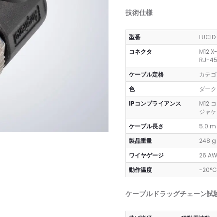
技術仕様
型番
LUCI
コネクタ
M12 X
RJ-45
ケーブル定格
カテゴリ
色
ダーク
IPコンプライアンス
M12 コ
ジャケ
ケーブル長さ
5.0 m 
製品重量
248 g
ワイヤゲージ
26 A
動作温度
-20°C
ケーブルドラッグチェーン試