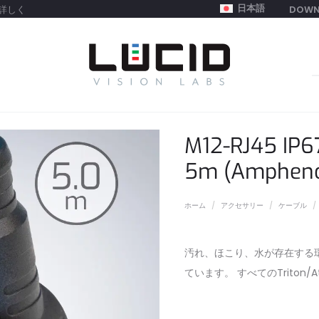
日本語
詳しく
DOWN
S
f
M12-RJ45 I
5m (Ampheno
ホーム
アクセサリー
ケーブル
汚れ、ほこり、水が存在する
ています。 すべてのTriton/