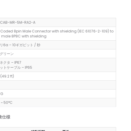
角、
角、
下]
上]
–
–
D CAB-MR-5M-RA2-A
15
15m、
m、
深
-Coded 8pin Male Connector with shielding (IEC 61076-2-109) to
深
緑
 male 8P8C with shielding
緑
色
6a – 10ギガビット / 秒
色
グリーン
ネクタ – IP67
ットケーブル – IP65
(49.2 ft)
WG
 ~ 50°C
験仕様