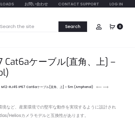
LOADS
お問い合わせ
CONTACT SUPPORT
LOG IN
earch
Account
0
or:
P67 Cat6aケーブル[直角、上] –
l)
M12-
M12-
M12-RJ45 IP67 Cat6aケーブル[直角、上] – 5m (Amphenol)
RJ45
RJ45
IP67
IP67
Cat6a
Cat6a
環境など、産業環境での堅牢な動作を実現するように設計され
ケ
ケ
Atlas/Heliosカメラモデルと互換性があります。
ー
ー
ブ
ブ
ル
ル
[直
[直