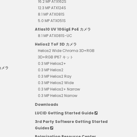
16.2 MP ATX162S
12.3 MP ATX124S
8.1 MP ATX081S
5.0 MP ATX051S
Atlas10 UV 10GigE PoE カメラ
8.1 MP ATX081S-UC
Helios2 ToF 3D カメラ
Helios2 Wide Chroma 3D+RGB
3D+RGB IP67 キット
0.3 MP Helios2+
 カメラ
0.3 MP Helios2
0.3 MP Helios2 Ray
0.3 MP Helios2 Wide
0.3 MP Helios2+ Narrow
0.3 MP Helios2 Narrow
Downloads
LUCID Getting Started Guide
3rd Party Software Getting Started
Guides
Polarization Resource Center