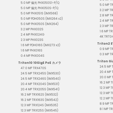
5.0 MP 偏光 PHX050S1-P/Q
5.0 MP T
5.0 MP 偏光 PHX050S-P/Q
3.2 MP T
5.0 MP PHX051S (IMX568)
2.8 MP T
5.0 MP PDH050S (IMX264 x2)
2.4 MP 
5.0 MP PHX050S (IMX264)
2.3 MP T
3.2 MP PHX032S
1.6 MP T
2.4 MP PHX024G
4K TR
2.3 MP PHX023S
Triton2 E
1.6 MP PDH016S (IMX273 x2)
0.9 MP 
1.6 MP PHX016S
0.3 MP 
0.4 MP PHX004S
Triton G
Triton10 10GigE PoE カメラ
24.5 MP 
47.0 MP TRX470S
20.4 MP 
24.5 MP TRX245S (IMX530)
20.0 MP 
24.5 MP TRX246S (IMX540)
16.2 MP T
20.4 MP TRX204S (IMX531)
12.3 MP 
20.4 MP TRX205S (IMX541)
12.3 MP 
16.2 MP TRX162S (IMX532)
12.2 MP T
16.2 MP TRX163S (IMX542)
8.9 MP T
12.3 MP TRX124S (IMX535)
8.1 MP TR
12.3 MP TRX125S (IMX545)