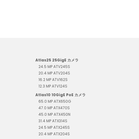
Atlas25 25GigE カメラ
24.5 MP ATV245S
20.4 MP ATV204S
16.2 MP ATV162S
12.3 MP ATV124S
Atlas10 10GigE PoE カメラ
65.0 MP ATX650G
47.0 MP ATX470S
45.0 MP ATX450N
31.4 MP ATX314S
24.5 MP ATX245S
20.4 MP ATX204S