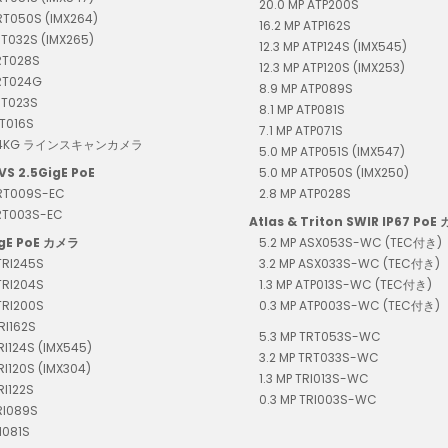
20.0 MP ATP200S
RT050S (IMX264)
16.2 MP ATP162S
RT032S (IMX265)
12.3 MP ATP124S (IMX545)
RT028S
12.3 MP ATP120S (IMX253)
TRT024G
8.9 MP ATP089S
RT023S
8.1 MP ATP081S
RT016S
7.1 MP ATP071S
T04KG ラインスキャンカメラ
5.0 MP ATP051S (IMX547)
VS 2.5GigE PoE
5.0 MP ATP050S (IMX250)
TRT009S-EC
2.8 MP ATP028S
TRT003S-EC
Atlas & Triton SWIR IP67 PoE
igE PoE カメラ
5.2 MP ASX053S-WC (TEC付き)
TRI245S
3.2 MP ASX033S-WC (TEC付き)
TRI204S
1.3 MP ATP013S-WC (TEC付き)
TRI200S
0.3 MP ATP003S-WC (TEC付き)
RI162S
5.3 MP TRT053S-WC
TRI124S (IMX545)
3.2 MP TRT033S-WC
TRI120S (IMX304)
1.3 MP TRI013S-WC
RI122S
0.3 MP TRI003S-WC
RI089S
I081S