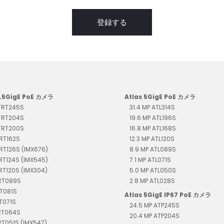
登録する
2.5GigE PoE カメラ
Atlas 5GigE PoE カメラ
 TRT245S
31.4 MP ATL314S
 TRT204S
19.6 MP ATL196S
 TRT200S
16.8 MP ATL168S
TRT162S
12.3 MP ATL120S
TRT126S (IMX676)
8.9 MP ATL089S
TRT124S (IMX545)
7.1 MP ATL071S
TRT120S (IMX304)
5.0 MP ATL050S
TRT089S
2.8 MP ATL028S
RT081S
Atlas 5GigE IP67 PoE カメラ
RT071S
24.5 MP ATP245S
TRT064S
20.4 MP ATP204S
RT051S (IMX547)