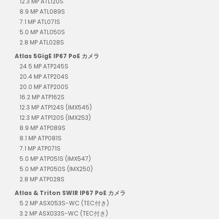
12.3 MP ATL120S
8.9 MP ATL089S
7.1 MP ATL071S
5.0 MP ATL050S
2.8 MP ATL028S
Atlas 5GigE IP67 PoE カメラ
24.5 MP ATP245S
20.4 MP ATP204S
20.0 MP ATP200S
16.2 MP ATP162S
12.3 MP ATP124S (IMX545)
12.3 MP ATP120S (IMX253)
8.9 MP ATP089S
8.1 MP ATP081S
7.1 MP ATP071S
5.0 MP ATP051S (IMX547)
5.0 MP ATP050S (IMX250)
2.8 MP ATP028S
Atlas & Triton SWIR IP67 PoE カメラ
5.2 MP ASX053S-WC (TEC付き)
3.2 MP ASX033S-WC (TEC付き)