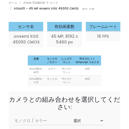
ホーム
Atlas 10GBASE-T カメラ
Atlas10
Atlas10
Atlas10 – 45 MP onsemi XGS 45000 CMOS
31.4
47
MP
MP
センサ名
有効画素数
フレームレート
onsemi XGS
45 MP, 8192 x
16 FPS
45000 CMOS
5460 px
型番
モノクロ
レンズマ
10ギガビット
／カラー
ウント
Ethernet コネクタ
ATX450N-
カラー
TFL-IIマ
M12
MT2
ウント
ATX450N-
モノクロ
TFL-IIマ
M12
CT2
ウント
カメラとの組み合わせを選択してくだ
さい:
モノクロ / カラー