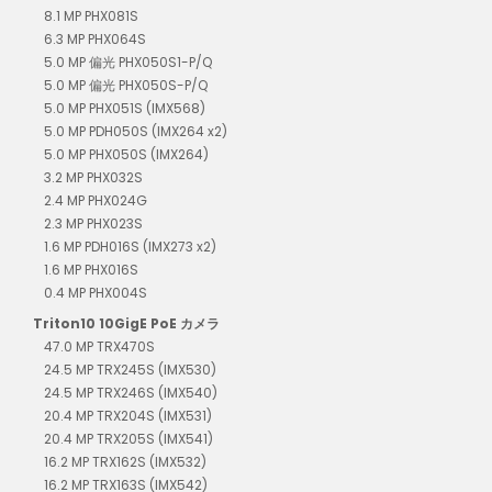
8.1 MP PHX081S
6.3 MP PHX064S
5.0 MP 偏光 PHX050S1-P/Q
5.0 MP 偏光 PHX050S-P/Q
5.0 MP PHX051S (IMX568)
5.0 MP PDH050S (IMX264 x2)
5.0 MP PHX050S (IMX264)
3.2 MP PHX032S
2.4 MP PHX024G
2.3 MP PHX023S
1.6 MP PDH016S (IMX273 x2)
1.6 MP PHX016S
0.4 MP PHX004S
Triton10 10GigE PoE カメラ
47.0 MP TRX470S
24.5 MP TRX245S (IMX530)
24.5 MP TRX246S (IMX540)
20.4 MP TRX204S (IMX531)
20.4 MP TRX205S (IMX541)
16.2 MP TRX162S (IMX532)
16.2 MP TRX163S (IMX542)