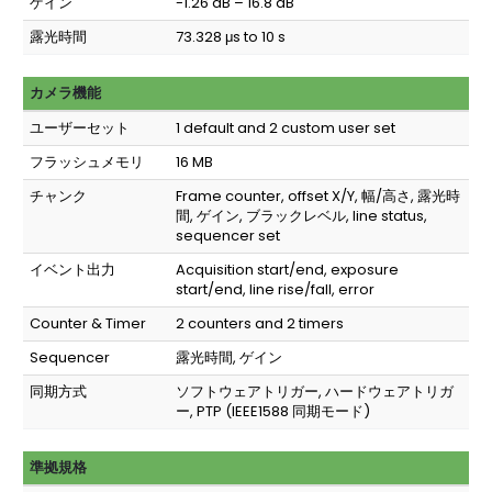
ゲイン
-1.26 dB – 16.8 dB
露光時間
73.328 μs to 10 s
カメラ機能
ユーザーセット
1 default and 2 custom user set
フラッシュメモリ
16 MB
チャンク
Frame counter, offset X/Y, 幅/高さ, 露光時
間, ゲイン, ブラックレベル, line status,
sequencer set
イベント出力
Acquisition start/end, exposure
start/end, line rise/fall, error
Counter & Timer
2 counters and 2 timers
Sequencer
露光時間, ゲイン
同期方式
ソフトウェアトリガー, ハードウェアトリガ
ー, PTP (IEEE1588 同期モード)
準拠規格