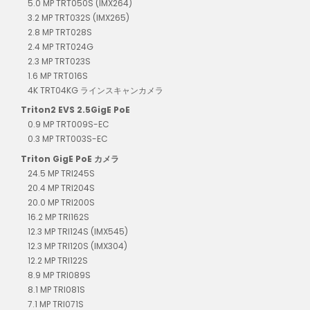
5.0 MP TRT050S (IMX264)
3.2 MP TRT032S (IMX265)
2.8 MP TRT028S
2.4 MP TRT024G
2.3 MP TRT023S
1.6 MP TRT016S
4K TRT04KG ラインスキャンカメラ
Triton2 EVS 2.5GigE PoE
0.9 MP TRT009S-EC
0.3 MP TRT003S-EC
Triton GigE PoE カメラ
24.5 MP TRI245S
20.4 MP TRI204S
20.0 MP TRI200S
16.2 MP TRI162S
12.3 MP TRI124S (IMX545)
12.3 MP TRI120S (IMX304)
12.2 MP TRI122S
8.9 MP TRI089S
8.1 MP TRI081S
7.1 MP TRI071S