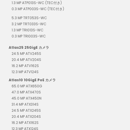
1.3 MP ATP013S-WC (TEC付き)
0.3 MP ATP003S-WC (TEC付き)
5.3 MP TRT053S-WC
3.2 MP TRT033S-WC
1.3 MP TRI013S-WC
0.3 MP TRI003S-WC
Atlas25 25GigE カメラ
24.5 MP ATV245S
20.4 MP ATV204S
16.2 MP ATV162S
12.3 MP ATV124S
Atlas10 10GigE PoE カメラ
65.0 MP ATX650G
47.0 MP ATX470S
45.0 MP ATX450N
31.4 MP ATX314S
24.5 MP ATX245S
20.4 MP ATX204S
16.2 MP ATX162S
12.3 MP ATX124S