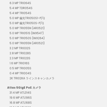
6.3 MP TRI064S
5.4 MP TDR054S
5.4 MP TRI054S
5.0 MP 偏光TRI050S1-P/Q
5.0 MP 偏光TRI050S-P/Q
5.0 MP TRI055N (AR0521)
5.0 MP TRI051S (IMX547)
5.0 MP TRI050S (IMX264)
5.0 MP TRI055N (AR0521)
3.2 MP TRI032S
2.8 MP TRI028S
2.3 MP TRI023S
1.6 MP TRI016S
0.5 MP TRI005S
0.4 MP TRI004S
2K TRI02KA ラインスキャンカメラ
Atlas 5GigE PoE カメラ
31.4 MP ATL314S
19.6 MP ATL196S
16.8 MP ATL168S