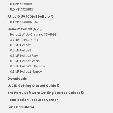
8.1 MP ATX081S
5.0 MP ATX051S
Atlas10 UV 10GigE PoE カメラ
8.1 MP ATX081S-UC
Helios2 ToF 3D カメラ
Helios2 Wide Chroma 3D+RGB
3D+RGB IP67 キット
0.3 MP Helios2+
0.3 MP Helios2
0.3 MP Helios2 Ray
0.3 MP Helios2 Wide
0.3 MP Helios2+ Narrow
0.3 MP Helios2 Narrow
Downloads
LUCID Getting Started Guide
3rd Party Software Getting Started Guides
Polarization Resource Center
Lens Calculator