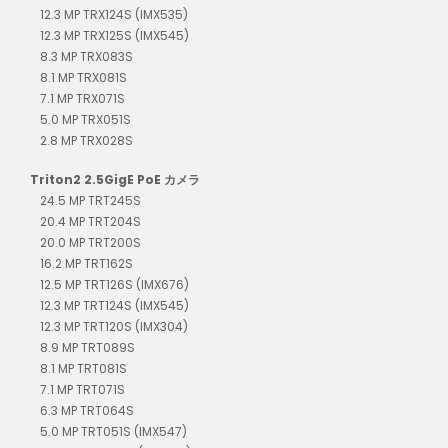
12.3 MP TRX124S (IMX535)
12.3 MP TRX125S (IMX545)
8.3 MP TRX083S
8.1 MP TRX081S
7.1 MP TRX071S
5.0 MP TRX051S
2.8 MP TRX028S
Triton2 2.5GigE PoE カメラ
24.5 MP TRT245S
20.4 MP TRT204S
20.0 MP TRT200S
16.2 MP TRT162S
12.5 MP TRT126S (IMX676)
12.3 MP TRT124S (IMX545)
12.3 MP TRT120S (IMX304)
8.9 MP TRT089S
8.1 MP TRT081S
7.1 MP TRT071S
6.3 MP TRT064S
5.0 MP TRT051S (IMX547)