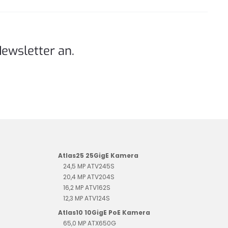
Newsletter an.
Atlas25 25GigE Kamera
24,5 MP ATV245S
20,4 MP ATV204S
16,2 MP ATV162S
12,3 MP ATV124S
Atlas10 10GigE PoE Kamera
65,0 MP ATX650G