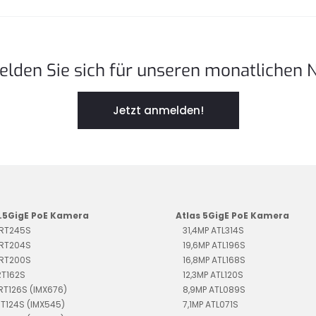
elden Sie sich für unseren monatlichen 
Jetzt anmelden!
2.5GigE PoE Kamera
Atlas 5GigE PoE Kamera
TRT245S
31,4MP ATL314S
TRT204S
19,6MP ATL196S
TRT200S
16,8MP ATL168S
RT162S
12,3MP ATL120S
TRT126S (IMX676)
8,9MP ATL089S
RT124S (IMX545)
7,1MP ATL071S