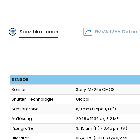
Spezifikationen
EMVA 1288 Daten
SENSOR
Sensor
Sony IMX265 CMOS
Shutter-Technologie
Global
Sensorgröße
8,9 mm (Type 1/1.8″)
Auflösung
2048 x 1536 px, 3,2 MP
Pixelgröße
3,45 µm (H) x 3,45 µm (V)
Bildrate*
35,4 FPS (38 FPS) @ 3,2 MP