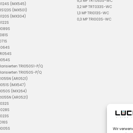
5,3 MP TRT053S-WC
RI124S (IMX545)
3,2 MP TRT033S-WC
TRS123S (IMX501)
1,3 MP TRI013S-WC
RI120S (IMX304)
0,3 MP TRI003S-WC
I122S
RI089S
I081S
071S
I064S
DR054S
RI054S
larisierten TRI050S1-P/Q
larisierten TRI050S-P/Q
RI055N (AR0521)
I051S (IMX547)
I050S (IMX264)
RI055N (AR0521)
I032S
I028S
I023S
I016S
RI005S
Wir verwen