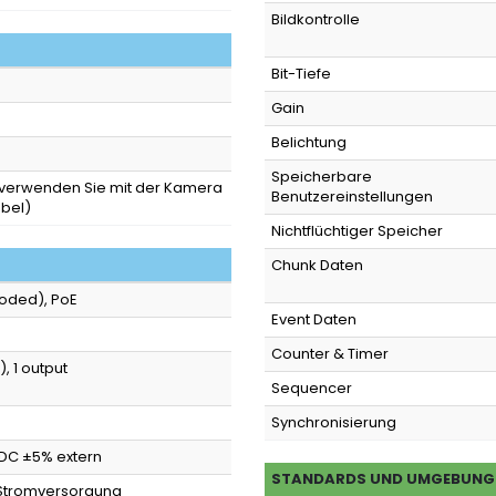
Bildkontrolle
Bit-Tiefe
Gain
Belichtung
Speicherbare
z verwenden Sie mit der Kamera
Benutzereinstellungen
abel)
Nichtflüchtiger Speicher
Chunk Daten
Coded), PoE
Event Daten
Counter & Timer
, 1 output
Sequencer
Synchronisierung
VDC ±5% extern
STANDARDS UND UMGEBUNG
r Stromversorgung