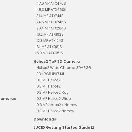
47,0 MP ATX470S
45,0 MP ATX450N
31,4 MP ATX314S
24,5 MP ATX245S
20,4 MP ATX204S
16,2 MP ATX162S
12,3 MP ATX124S
8,1 MP ATX081S
5,0 MP ATX051S
Helios2 ToF 3D Camera
Helios2 Wide Chroma 3D+RGB
3D+RGB IP67 Kit
0,3 MP Helios2+
0,3 MP Helios2
0,3 MP Helios2 Ray
 Kameras
0,3 MP Helios2 Wide
0.3 MP Helios2+ Narrow
0,3 MP Helios2 Narrow
Downloads
LUCID Getting Started Guide