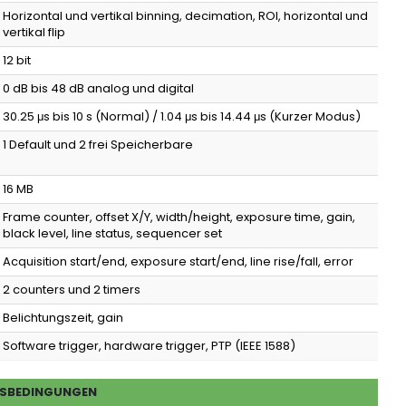
Horizontal und vertikal binning, decimation, ROI, horizontal und
vertikal flip
12 bit
0 dB bis 48 dB analog und digital
30.25 μs bis 10 s (Normal) / 1.04 μs bis 14.44 μs (Kurzer Modus)
1 Default und 2 frei Speicherbare
16 MB
Frame counter, offset X/Y, width/height, exposure time, gain,
black level, line status, sequencer set
Acquisition start/end, exposure start/end, line rise/fall, error
2 counters und 2 timers
Belichtungszeit, gain
Software trigger, hardware trigger, PTP (IEEE 1588)
SBEDINGUNGEN