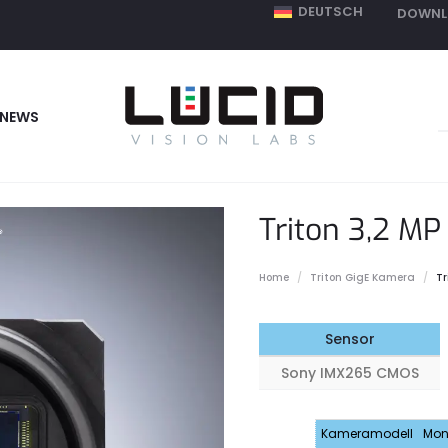
DEUTSCH
DOWNL
S
NEWS
f
Triton 3,2 MP
Home
Triton GigE Kamera
T
Sensor
Sony IMX265 CMOS
Kameramodell
Mon