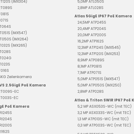
RT120S (IMX304)
5,0MP ATL050S
TRT089S
2,8MP ATL028S
T081S
Atlas 5GigE IP67 PoE Kamera
T071S
24,5MP ATP245S
RT064S
20,4MP ATP204S
T051S (IMX547)
20,0MP ATP200S
T050S (IMX264)
16,2MP ATP162S
T032S (IMX265)
12,3MP ATP124S (IMX545)
RT028S
12,3MP ATP120S (IMX253)
RT024G
8,9MP ATP089S
RT023S
8,1MP ATP081S
T016S
7,1MP ATP071S
4KG Zeilenkamera
5,0MP ATP051S (IMX547)
EVS 2.5GigE PoE Kamera
5,0MP ATP050S (IMX250)
TRT009S-EC
2,8MP ATP028S
TRT003S-EC
Atlas & Triton SWIR IP67 PoE
igE PoE Kamera
5,2 MP ASX053S-WC (mit TEC)
RI245S
3,2 MP ASX033S-WC (mit TEC)
RI204S
1,3 MP ATP013S-WC (mit TEC)
RI200S
0,3 MP ATP003S-WC (mit TEC)
RI162S