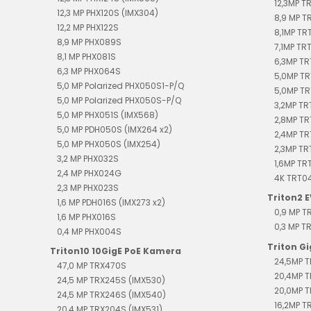
12,3MP T
12,3 MP PHX120S (IMX304)
8,9 MP 
12,2 MP PHX122S
8,1MP TR
8,9 MP PHX089S
7,1MP TR
8,1 MP PHX081S
6,3MP T
6,3 MP PHX064S
5,0MP TR
5,0 MP Polarized PHX050S1-P/Q
5,0MP TR
5,0 MP Polarized PHX050S-P/Q
3,2MP TR
5,0 MP PHX051S (IMX568)
2,8MP T
5,0 MP PDH050S (IMX264 x2)
2,4MP T
5,0 MP PHX050S (IMX254)
2,3MP T
3,2 MP PHX032S
1,6MP TR
2,4 MP PHX024G
4K TRT0
2,3 MP PHX023S
Triton2 
1,6 MP PDH016S (IMX273 x2)
0,9 MP 
1,6 MP PHX016S
0,3 MP 
0,4 MP PHX004S
Triton G
Triton10 10GigE PoE Kamera
24,5MP T
47,0 MP TRX470S
20,4MP T
24,5 MP TRX245S (IMX530)
20,0MP T
24,5 MP TRX246S (IMX540)
16,2MP T
20,4 MP TRX204S (IMX531)