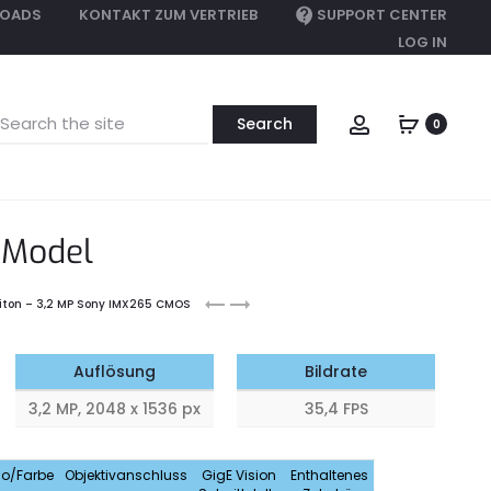
OADS
KONTAKT ZUM VERTRIEB
SUPPORT CENTER
LOG IN
earch
Account
0
or:
 Model
Triton
Triton
riton – 3,2 MP Sony IMX265 CMOS
2.8
5.0
MP
MP
Auflösung
Bildrate
3,2 MP, 2048 x 1536 px
35,4 FPS
o/Farbe
Objektivanschluss
GigE Vision
Enthaltenes