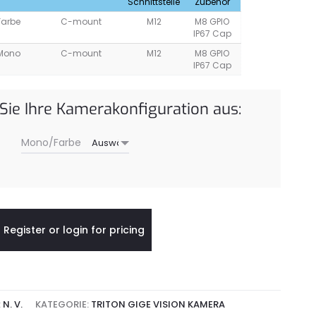
Schnittstelle
Zubehör
Farbe
C-mount
M12
M8 GPIO
IP67 Cap
Mono
C-mount
M12
M8 GPIO
IP67 Cap
 Sie Ihre Kamerakonfiguration aus:
Mono/Farbe
Register or login for pricing
:
N. V.
KATEGORIE:
TRITON GIGE VISION KAMERA