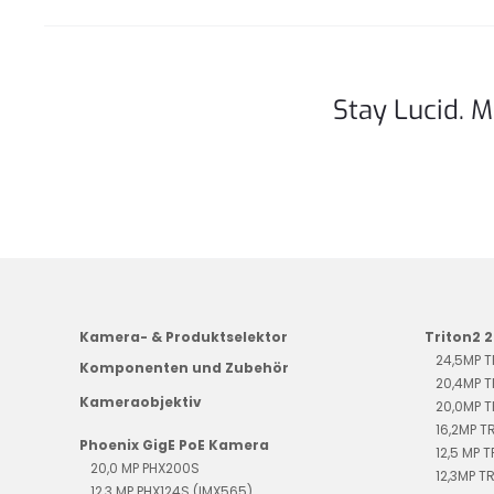
Stay Lucid. M
Kamera- & Produktselektor
Triton2 
24,5MP 
Komponenten und Zubehör
20,4MP 
Kameraobjektiv
20,0MP 
16,2MP T
Phoenix GigE PoE Kamera
12,5 MP 
20,0 MP PHX200S
12,3MP T
12,3 MP PHX124S (IMX565)