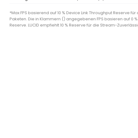
*Max FPS basierend auf 10 % Device Link Throughput Reserve fü
Paketen. Die in Klammern () angegebenen FPS basieren auf 0 %
Reserve. LUCID empfiehlt 10 % Reserve für die Stream-Zuverlässi