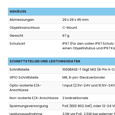
GEHÄUSE
Abmessungen
29 x 29 x 45 mm
Objektivanschluss
C-Mount
Gewicht
67 g
Schutzart
IP67
(Für den vollen IP67 Schut
einen Objektivtubus und IP67 K
SCHNITTSTELLEN UND LEISTUNGSDATEN
Schnittstelle
1000BASE-T GigE M12 (8-Pin X-
GPIO Schnittstelle
M8, 8-pin-Steckverbinder
Opto-isolierte E/A-
1 input (2.5V-24V und 10.5V-24V)
Anschlüsse
Non-isolierte E/A-Anschlüsse
2 bidirektionale
Spannungsversorgung
PoE (IEEE 802.3af), oder 12-24 
Leistungsaufnahme
3,1W via PoE, 2,5W bei externe