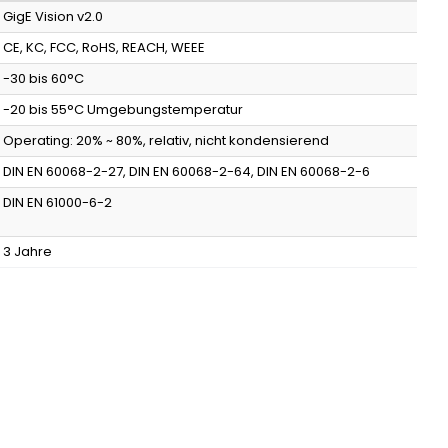
GigE Vision v2.0
CE, KC, FCC, RoHS, REACH, WEEE
-30 bis 60°C
-20 bis 55°C Umgebungstemperatur
Operating: 20% ~ 80%, relativ, nicht kondensierend
DIN EN 60068-2-27, DIN EN 60068-2-64, DIN EN 60068-2-6
DIN EN 61000-6-2
3 Jahre