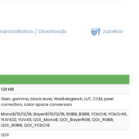
ainstallation / Downloads
Zubehör
128 MB
Gain, gamma, black level, Weißabgleich, LUT, CCM, pixel
correction, color space conversion
Mono8/10/12/16, Bayer8/10/12/16, RGB8, BGR8, YCbCr8, YCbCr411,
YUV422, YUV411, QOI_Mono8, QOI_BayerRG8, QOI_RGB8,
QOI_BGR8, QOI_YCbCr8
QOI