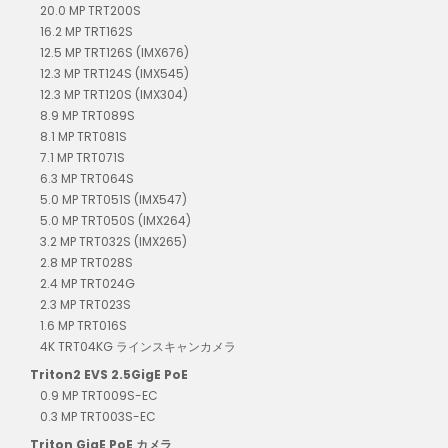
20.0 MP TRT200S
16.2 MP TRT162S
12.5 MP TRT126S (IMX676)
12.3 MP TRT124S (IMX545)
12.3 MP TRT120S (IMX304)
8.9 MP TRT089S
8.1 MP TRT081S
7.1 MP TRT071S
6.3 MP TRT064S
5.0 MP TRT051S (IMX547)
5.0 MP TRT050S (IMX264)
3.2 MP TRT032S (IMX265)
2.8 MP TRT028S
2.4 MP TRT024G
2.3 MP TRT023S
1.6 MP TRT016S
4K TRT04KG ラインスキャンカメラ
Triton2 EVS 2.5GigE PoE
0.9 MP TRT009S-EC
0.3 MP TRT003S-EC
Triton GigE PoE カメラ