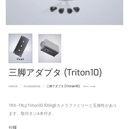
三脚アダプタ (Triton10)
Atlas10
Helios
Home
Accessories
三脚アダプタ (Triton10)
Tripod
to
Mount
Triton
Tripod
TRX-TRはTriton10 10GigEカメラファミリーと互換性があり
Mount
ます。取付ネジ4本付き。
仕様