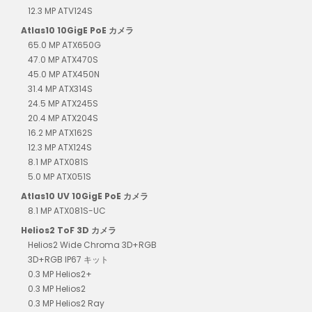
12.3 MP ATV124S
Atlas10 10GigE PoE カメラ
65.0 MP ATX650G
47.0 MP ATX470S
45.0 MP ATX450N
31.4 MP ATX314S
24.5 MP ATX245S
20.4 MP ATX204S
16.2 MP ATX162S
12.3 MP ATX124S
8.1 MP ATX081S
5.0 MP ATX051S
Atlas10 UV 10GigE PoE カメラ
8.1 MP ATX081S-UC
Helios2 ToF 3D カメラ
Helios2 Wide Chroma 3D+RGB
3D+RGB IP67 キット
0.3 MP Helios2+
0.3 MP Helios2
0.3 MP Helios2 Ray