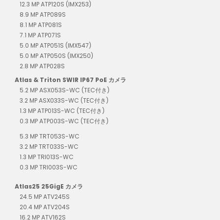
12.3 MP ATP120S (IMX253)
8.9 MP ATP089S
8.1 MP ATP081S
7.1 MP ATP071S
5.0 MP ATP051S (IMX547)
5.0 MP ATP050S (IMX250)
2.8 MP ATP028S
Atlas & Triton SWIR IP67 PoE カメラ
5.2 MP ASX053S-WC (TEC付き)
3.2 MP ASX033S-WC (TEC付き)
1.3 MP ATP013S-WC (TEC付き)
0.3 MP ATP003S-WC (TEC付き)
5.3 MP TRT053S-WC
3.2 MP TRT033S-WC
1.3 MP TRI013S-WC
0.3 MP TRI003S-WC
Atlas25 25GigE カメラ
24.5 MP ATV245S
20.4 MP ATV204S
16.2 MP ATV162S