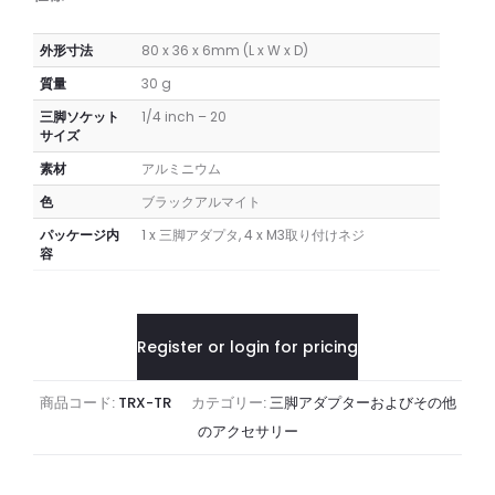
外形寸法
80 x 36 x 6mm (L x W x D)
質量
30 g
三脚ソケット
1/4 inch – 20
サイズ
素材
アルミニウム
色
ブラックアルマイト
パッケージ内
1 x 三脚アダプタ, 4 x M3取り付けネジ
容
Register or login for pricing
商品コード:
TRX-TR
カテゴリー:
三脚アダプターおよびその他
のアクセサリー