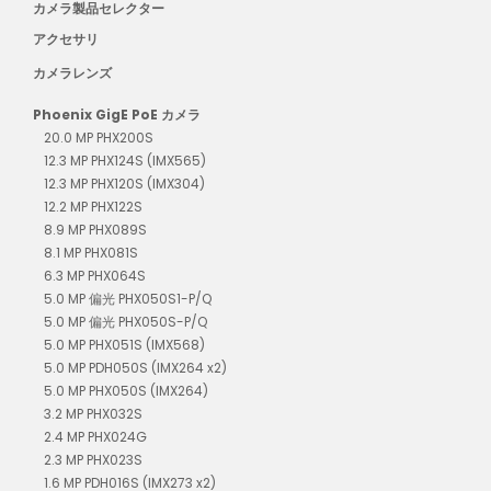
カメラ製品セレクター
アクセサリ
カメラレンズ
Phoenix GigE PoE カメラ
20.0 MP PHX200S
12.3 MP PHX124S (IMX565)
12.3 MP PHX120S (IMX304)
12.2 MP PHX122S
8.9 MP PHX089S
8.1 MP PHX081S
6.3 MP PHX064S
5.0 MP 偏光 PHX050S1-P/Q
5.0 MP 偏光 PHX050S-P/Q
5.0 MP PHX051S (IMX568)
5.0 MP PDH050S (IMX264 x2)
5.0 MP PHX050S (IMX264)
3.2 MP PHX032S
2.4 MP PHX024G
2.3 MP PHX023S
1.6 MP PDH016S (IMX273 x2)