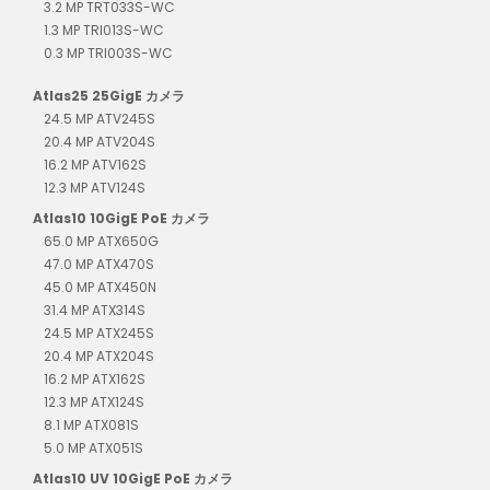
3.2 MP TRT033S-WC
1.3 MP TRI013S-WC
0.3 MP TRI003S-WC
Atlas25 25GigE カメラ
24.5 MP ATV245S
20.4 MP ATV204S
16.2 MP ATV162S
12.3 MP ATV124S
Atlas10 10GigE PoE カメラ
65.0 MP ATX650G
47.0 MP ATX470S
45.0 MP ATX450N
31.4 MP ATX314S
24.5 MP ATX245S
20.4 MP ATX204S
16.2 MP ATX162S
12.3 MP ATX124S
8.1 MP ATX081S
5.0 MP ATX051S
Atlas10 UV 10GigE PoE カメラ