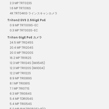
2.3 MP TRT023S
1.6 MP TRT016S
4K TRT04KG ラインスキャンカメラ
Triton2 EVS 2.5GigE PoE
0.9 MP TRT009S-EC
0.3 MP TRT003S-EC
Triton GigE PoE カメラ
24.5 MP TRI245S
20.4 MP TRI204S
20.0 MP TRI200S
16.2 MP TRI162S
12.3 MP TRI124S (IMX545)
12.3 MP TRI120S (IMX304)
12.2 MP TRI122S
8.9 MP TRI089S
8.1 MP TRI081S
7.1 MP TRI071S
6.3 MP TRI064S
5.4 MP TDR054S
5.4 MP TRI054S
5.0 MP 偏光TRI050S1-P/Q