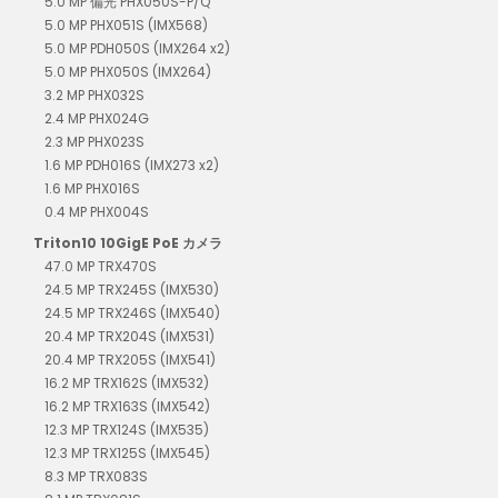
5.0 MP 偏光 PHX050S-P/Q
5.0 MP PHX051S (IMX568)
5.0 MP PDH050S (IMX264 x2)
5.0 MP PHX050S (IMX264)
3.2 MP PHX032S
2.4 MP PHX024G
2.3 MP PHX023S
1.6 MP PDH016S (IMX273 x2)
1.6 MP PHX016S
0.4 MP PHX004S
Triton10 10GigE PoE カメラ
47.0 MP TRX470S
24.5 MP TRX245S (IMX530)
24.5 MP TRX246S (IMX540)
20.4 MP TRX204S (IMX531)
20.4 MP TRX205S (IMX541)
16.2 MP TRX162S (IMX532)
16.2 MP TRX163S (IMX542)
12.3 MP TRX124S (IMX535)
12.3 MP TRX125S (IMX545)
8.3 MP TRX083S