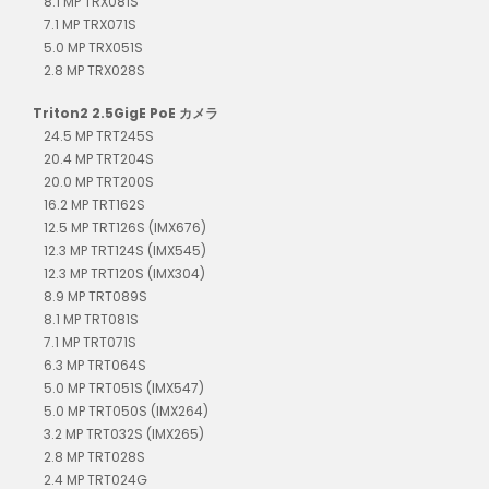
8.1 MP TRX081S
7.1 MP TRX071S
5.0 MP TRX051S
2.8 MP TRX028S
Triton2 2.5GigE PoE カメラ
24.5 MP TRT245S
20.4 MP TRT204S
20.0 MP TRT200S
16.2 MP TRT162S
12.5 MP TRT126S (IMX676)
12.3 MP TRT124S (IMX545)
12.3 MP TRT120S (IMX304)
8.9 MP TRT089S
8.1 MP TRT081S
7.1 MP TRT071S
6.3 MP TRT064S
5.0 MP TRT051S (IMX547)
5.0 MP TRT050S (IMX264)
3.2 MP TRT032S (IMX265)
2.8 MP TRT028S
2.4 MP TRT024G