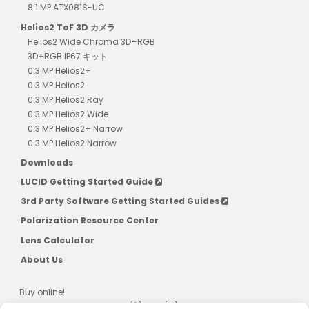
8.1 MP ATX081S-UC
Helios2 ToF 3D カメラ
Helios2 Wide Chroma 3D+RGB
3D+RGB IP67 キット
0.3 MP Helios2+
0.3 MP Helios2
0.3 MP Helios2 Ray
0.3 MP Helios2 Wide
0.3 MP Helios2+ Narrow
0.3 MP Helios2 Narrow
Downloads
LUCID Getting Started Guide
3rd Party Software Getting Started Guides
Polarization Resource Center
Lens Calculator
About Us
Buy online!
US, CAD, AU, JPN, NZ, SG, KR ($) & EU (€)