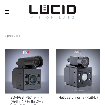
オンラインで購入する！
さらに
詳しく
全
8 products
8
件
を
表
示
3D+RGB IP67 キット
Helios2 Chroma (RGB-D)
(Helios2 / Helios2+ /