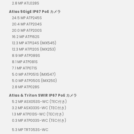
2.8 MP ATL028S
Atlas 5GigE IP67 PoE カメラ
24.5 MP ATP245S
20.4 MP ATP204S
20.0 MP ATP200S
16.2 MP ATP162S
12.3 MP ATP124S (IMX545)
12.3 MP ATP120S (IMX253)
8.9 MP ATP089S
8.1 MP ATP081S
7.1 MP ATP071S
5.0 MP ATP051S (IMX547)
5.0 MP ATP050S (IMX250)
2.8 MP ATP028S
Atlas & Triton SWIR IP67 PoE カメラ
5.2 MP ASX053S-WC (TEC付き)
3.2 MP ASX033S-WC (TEC付き)
1.3 MP ATP013S-WC (TEC付き)
0.3 MP ATP003S-WC (TEC付き)
5.3 MP TRT053S-WC