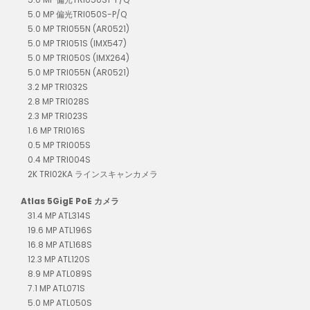
5.0 MP 偏光TRI050S-P/Q
5.0 MP TRI055N (AR0521)
5.0 MP TRI051S (IMX547)
5.0 MP TRI050S (IMX264)
5.0 MP TRI055N (AR0521)
3.2 MP TRI032S
2.8 MP TRI028S
2.3 MP TRI023S
1.6 MP TRI016S
0.5 MP TRI005S
0.4 MP TRI004S
2K TRI02KA ラインスキャンカメラ
Atlas 5GigE PoE カメラ
31.4 MP ATL314S
19.6 MP ATL196S
16.8 MP ATL168S
12.3 MP ATL120S
8.9 MP ATL089S
7.1 MP ATL071S
5.0 MP ATL050S