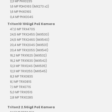
2,3 MP PHX023S
1,6 MP PDH016S (IMX273 x2)
1,6 MP PHX016S
0,4 MP PHX004S
Triton10 10GigE PoE Kamera
47,0 MP TRX470S
24,5 MP TRX245S (IMX530)
24,5 MP TRX246S (IMX540)
20,4 MP TRX204S (IMX531)
20,4 MP TRX205S (IMX541)
16,2 MP TRX162S (IMX532)
16,2 MP TRX163S (IMX542)
12,3 MP TRX124S (IMX535)
12,3 MP TRX125S (IMX545)
8,3 MP TRX083S
8,1 MP TRX081S
7,1 MP TRX071S
5,0 MP TRX051S
2,8 MP TRX028S
Triton2 2.5GigE PoE Kamera