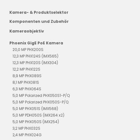
Kamera- & Produktselektor
Komponenten und Zubehör
Kameraobjektiv
Phoenix GigE PoE Kamera
20,0 MP PHX200S
12,3 MP PHX124S (IMX565)
12,3 MP PHX120S (IMX304)
12,2 MP PHX122S
8,9 MP PHX089S
8,1 MP PHX081S
6,3 MP PHX064S
5,0 MP Polarized PHX050S1-P/Q
5,0 MP Polarized PHX050S-P/Q
5,0 MP PHX051S (IMX568)
5,0 MP PDH050S (IMX264 x2)
5,0 MP PHX050S (IMX254)
3,2 MP PHX032S
2,4 MP PHX024G