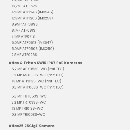
16,2MP ATP162S
12,3MP ATP124S (IMX545)
12,3MP ATP120S (IMX253)
8,9MP ATP089S
8,1MP ATP081S
7,1MP ATP071S
5,0MP ATP051S (IMX547)
5,0MP ATP050S (IMX250)
2,8MP ATP028S
Atlas & Triton SWIR IP67 PoE Kameras
5,2 MP ASX053S-WC (mit TEC)
3,2 MP ASX033S-WC (mit TEC)
1,3 MP ATP013S-WC (mit TEC)
0,3 MP ATP003S-WC (mit TEC)
5,3 MP TRT053S-WC
3,2 MP TRT033S-WC
1,3 MP TRI013S-WC
0,3 MP TRI003S-WC
Atlas25 25GigE Kamera