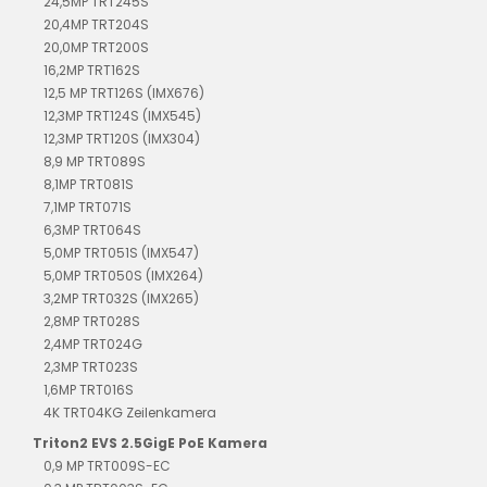
24,5MP TRT245S
20,4MP TRT204S
20,0MP TRT200S
16,2MP TRT162S
12,5 MP TRT126S (IMX676)
12,3MP TRT124S (IMX545)
12,3MP TRT120S (IMX304)
8,9 MP TRT089S
8,1MP TRT081S
7,1MP TRT071S
6,3MP TRT064S
5,0MP TRT051S (IMX547)
5,0MP TRT050S (IMX264)
3,2MP TRT032S (IMX265)
2,8MP TRT028S
2,4MP TRT024G
2,3MP TRT023S
1,6MP TRT016S
4K TRT04KG Zeilenkamera
Triton2 EVS 2.5GigE PoE Kamera
0,9 MP TRT009S-EC