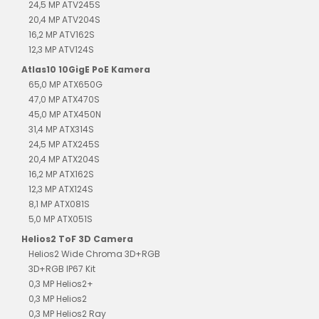
24,5 MP ATV245S
20,4 MP ATV204S
16,2 MP ATV162S
12,3 MP ATV124S
Atlas10 10GigE PoE Kamera
65,0 MP ATX650G
47,0 MP ATX470S
45,0 MP ATX450N
31,4 MP ATX314S
24,5 MP ATX245S
20,4 MP ATX204S
16,2 MP ATX162S
12,3 MP ATX124S
8,1 MP ATX081S
5,0 MP ATX051S
Helios2 ToF 3D Camera
Helios2 Wide Chroma 3D+RGB
3D+RGB IP67 Kit
0,3 MP Helios2+
0,3 MP Helios2
0,3 MP Helios2 Ray