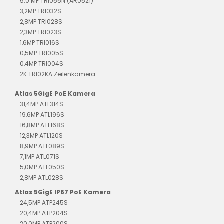
5.0 MP TRI055N (AR0521)
3,2MP TRI032S
2,8MP TRI028S
2,3MP TRI023S
1,6MP TRI016S
0,5MP TRI005S
0,4MP TRI004S
2K TRI02KA Zeilenkamera
Atlas 5GigE PoE Kamera
31,4MP ATL314S
19,6MP ATL196S
16,8MP ATL168S
12,3MP ATL120S
8,9MP ATL089S
7,1MP ATL071S
5,0MP ATL050S
2,8MP ATL028S
Atlas 5GigE IP67 PoE Kamera
24,5MP ATP245S
20,4MP ATP204S
20,0MP ATP200S