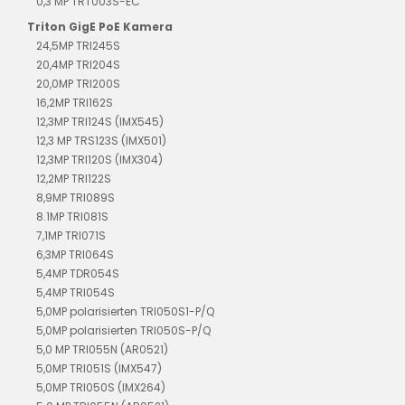
0,3 MP TRT003S-EC
Triton GigE PoE Kamera
24,5MP TRI245S
20,4MP TRI204S
20,0MP TRI200S
16,2MP TRI162S
12,3MP TRI124S (IMX545)
12,3 MP TRS123S (IMX501)
12,3MP TRI120S (IMX304)
12,2MP TRI122S
8,9MP TRI089S
8.1MP TRI081S
7,1MP TRI071S
6,3MP TRI064S
5,4MP TDR054S
5,4MP TRI054S
5,0MP polarisierten TRI050S1-P/Q
5,0MP polarisierten TRI050S-P/Q
5,0 MP TRI055N (AR0521)
5,0MP TRI051S (IMX547)
5,0MP TRI050S (IMX264)