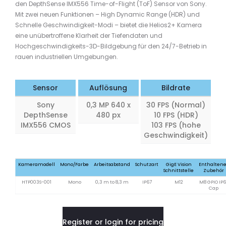
den DepthSense IMX556 Time-of-Flight (ToF) Sensor von Sony.
Mit zwei neuen Funktionen – High Dynamic Range (HDR) und
Schnelle Geschwindigkeit-Modi – bietet die Helios2+ Kamera
eine unübertroffene Klarheit der Tiefendaten und
Hochgeschwindigkeits-3D-Bildgebung für den 24/7-Betrieb in
rauen industriellen Umgebungen.
Sensor
Auflösung
Bildrate
Sony
0,3 MP 640 x
30 FPS (Normal)
DepthSense
480 px
10 FPS (HDR)
IMX556 CMOS
103 FPS (hohe
Geschwindigkeit)
Kameramodell
Mono/Farbe
Arbeitsabstand
Schutzart
GigE Vision
Enthaltene
Schnittstelle
Zubehör
HTP003S-001
Mono
0,3 m to 8,3 m
IP67
M12
M8 GPIO IP6
Cap
Register or login for pricing