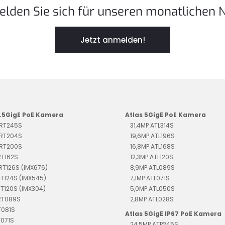
elden Sie sich für unseren monatlichen 
Jetzt anmelden!
2.5GigE PoE Kamera
Atlas 5GigE PoE Kamera
TRT245S
31,4MP ATL314S
TRT204S
19,6MP ATL196S
TRT200S
16,8MP ATL168S
RT162S
12,3MP ATL120S
TRT126S (IMX676)
8,9MP ATL089S
RT124S (IMX545)
7,1MP ATL071S
RT120S (IMX304)
5,0MP ATL050S
TRT089S
2,8MP ATL028S
T081S
Atlas 5GigE IP67 PoE Kamera
T071S
24,5MP ATP245S