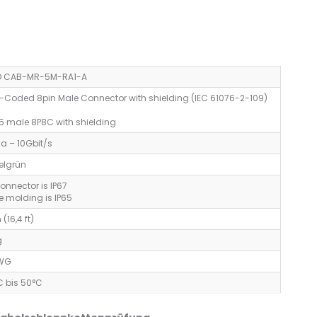
(Amphenol)
[Right
–
Angle,
15,0m,
Down]
Dunkelgrün
–
15m,
Dark
D CAB-MR-5M-RA1-A
Green
X-Coded 8pin Male Connector with shielding (IEC 61076-2-109)
5 male 8P8C with shielding
a – 10Gbit/s
elgrün
onnector is IP67
e molding is IP65
 (16,4 ft)
g
AWG
C bis 50°C