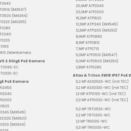
RT064S
20,4MP ATP204S
T051S (IMX547)
20,0MP ATP200S
T050S (IMX264)
16,2MP ATP162S
T032S (IMX265)
12,3MP ATP124S (IMX545)
RT028S
12,3MP ATP120S (IMX253)
RT024G
8,9MP ATP089S
RT023S
8,1MP ATP081S
T016S
7,1MP ATP071S
4KG Zeilenkamera
5,0MP ATP051S (IMX547)
EVS 2.5GigE PoE Kamera
5,0MP ATP050S (IMX250)
TRT009S-EC
2,8MP ATP028S
TRT003S-EC
Atlas & Triton SWIR IP67 PoE
igE PoE Kamera
5,2 MP ASX053S-WC (mit TEC)
RI245S
3,2 MP ASX033S-WC (mit TEC)
RI204S
1,3 MP ATP013S-WC (mit TEC)
RI200S
0,3 MP ATP003S-WC (mit TEC)
RI162S
5,3 MP TRT053S-WC
RI124S (IMX545)
3,2 MP TRT033S-WC
TRS123S (IMX501)
1,3 MP TRI013S-WC
RI120S (IMX304)
0,3 MP TRI003S-WC
I122S