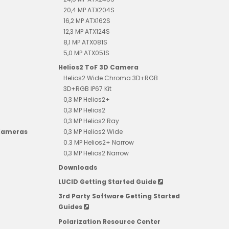
20,4 MP ATX204S
16,2 MP ATX162S
12,3 MP ATX124S
8,1 MP ATX081S
5,0 MP ATX051S
Helios2 ToF 3D Camera
Helios2 Wide Chroma 3D+RGB
3D+RGB IP67 Kit
0,3 MP Helios2+
0,3 MP Helios2
0,3 MP Helios2 Ray
 Kameras
0,3 MP Helios2 Wide
0.3 MP Helios2+ Narrow
0,3 MP Helios2 Narrow
Downloads
LUCID Getting Started Guide
3rd Party Software Getting Started
Guides
Polarization Resource Center