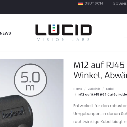
DEUTSCH
DOWNL
S
NEWS
f
M12 auf RJ45 
Winkel, Abwä
Home
Zubehör
Kabel
M12 auf RJ45 IP67 Cat6a Kable
Entwickelt für den robusten
Umgebungen, in denen Sch
rechtwinklige Kabel biegt n