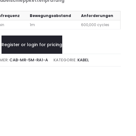
 Kabelschleppkettenprüfung
frequenz
Bewegungsabstand
Anforderungen
min
1m
600,000 cycles
Register or login for pricing
MER:
CAB-MR-5M-RA1-A
KATEGORIE:
KABEL