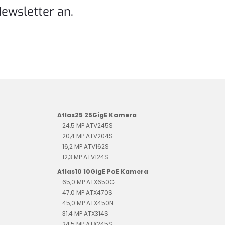
Newsletter an.
Atlas25 25GigE Kamera
24,5 MP ATV245S
20,4 MP ATV204S
16,2 MP ATV162S
12,3 MP ATV124S
Atlas10 10GigE PoE Kamera
65,0 MP ATX650G
47,0 MP ATX470S
45,0 MP ATX450N
31,4 MP ATX314S
24,5 MP ATX245S