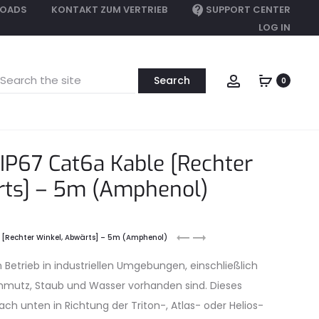
OADS
KONTAKT ZUM VERTRIEB
SUPPORT CENTER
LOG IN
earch
Account
0
or:
IP67 Cat6a Kable [Rechter
rts] – 5m (Amphenol)
M12
M12
 [Rechter Winkel, Abwärts] – 5m (Amphenol)
auf
to
 Betrieb in industriellen Umgebungen, einschließlich
RJ45
RJ45
IP67
IP67
mutz, Staub und Wasser vorhanden sind. Dieses
Cat6a
Cat6a
ach unten in Richtung der Triton-, Atlas- oder Helios-
Kable
Cable