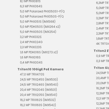
8,1 MP PHX081S
6,3MP T
6,3 MP PHX064S
5,0MP TR
5,0 MP Polarized PHX050S1-P/Q
5,0MP TR
5,0 MP Polarized PHX050S-P/Q
3,2MP TR
5,0 MP PHX051S (IMX568)
2,8MP T
5,0 MP PDH050S (IMX264 x2)
2,4MP T
5,0 MP PHX050S (IMX254)
2,3MP T
3,2 MP PHX032S
1,6MP TR
2,4 MP PHX024G
4K TRT0
2,3 MP PHX023S
Triton2 
1,6 MP PDH016S (IMX273 x2)
0,9 MP 
1,6 MP PHX016S
0,3 MP 
0,4 MP PHX004S
Triton G
Triton10 10GigE PoE Kamera
24,5MP T
47,0 MP TRX470S
20,4MP T
24,5 MP TRX245S (IMX530)
20,0MP T
24,5 MP TRX246S (IMX540)
16,2MP T
20,4 MP TRX204S (IMX531)
12,3MP T
20,4 MP TRX205S (IMX541)
12,3 MP 
16,2 MP TRX162S (IMX532)
12,3MP T
16,2 MP TRX163S (IMX542)
12,2MP TR