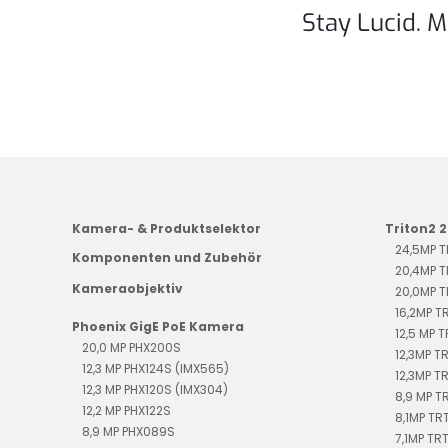
Stay Lucid. M
Kamera- & Produktselektor
Triton2 
24,5MP 
Komponenten und Zubehör
20,4MP 
Kameraobjektiv
20,0MP 
16,2MP T
Phoenix GigE PoE Kamera
12,5 MP 
20,0 MP PHX200S
12,3MP T
12,3 MP PHX124S (IMX565)
12,3MP T
12,3 MP PHX120S (IMX304)
8,9 MP 
12,2 MP PHX122S
8,1MP TR
8,9 MP PHX089S
7,1MP TR