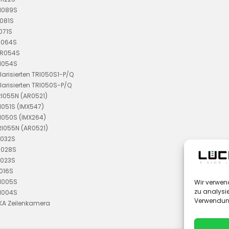
RI089S
I081S
071S
I064S
DR054S
RI054S
larisierten TRI050S1-P/Q
larisierten TRI050S-P/Q
RI055N (AR0521)
I051S (IMX547)
I050S (IMX264)
RI055N (AR0521)
I032S
I028S
I023S
I016S
RI005S
Wir verwen
zu analysie
RI004S
Verwendung
KA Zeilenkamera