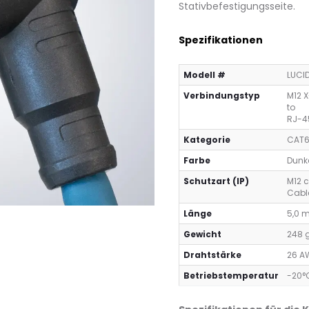
Stativbefestigungsseite.
Spezifikationen
Modell #
LUCI
Verbindungstyp
M12 
to
RJ-4
Ka­te­go­rie
CAT6
Farbe
Dunk
Schutzart (IP)
M12 c
Cabl
Länge
5,0 m
Gewicht
248 
Drahtstärke
26 
Betriebstemperatur
-20°