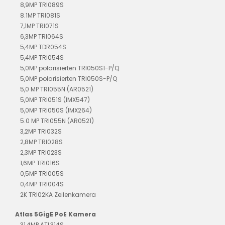
8,9MP TRI089S
8.1MP TRI081S
7,1MP TRI071S
6,3MP TRI064S
5,4MP TDR054S
5,4MP TRI054S
5,0MP polarisierten TRI050S1-P/Q
5,0MP polarisierten TRI050S-P/Q
5,0 MP TRI055N (AR0521)
5,0MP TRI051S (IMX547)
5,0MP TRI050S (IMX264)
5.0 MP TRI055N (AR0521)
3,2MP TRI032S
2,8MP TRI028S
2,3MP TRI023S
1,6MP TRI016S
0,5MP TRI005S
0,4MP TRI004S
2K TRI02KA Zeilenkamera
Atlas 5GigE PoE Kamera
31,4MP ATL314S