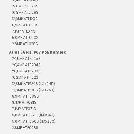
19,6MP ATL196S
16,8MP ATL168S
12,3MP ATL120S
8,9MP ATL089S
7,1MP ATL071S
5,0MP ATL050S
2,8MP ATL028S
Atlas 5GigE IP67 PoE Kamera
24,5MP ATP245S
20,4MP ATP204S
20,0MP ATP200S
16,2MP ATP162S
12,3MP ATP124S (IMX545)
12,3MP ATP120S (IMX253)
8,9MP ATP089S
8,1MP ATP081S
7,1MP ATP071S
5,0MP ATP051S (IMX547)
5,0MP ATP050S (IMX250)
2,8MP ATP028S