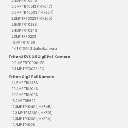
6,3MP TRT064S
5,0MP TRT051S (IMX547)
5,0MP TRT050S (IMX264)
3,2MP TRT032S (IMX265)
2,8MP TRT028S
2,4MP TRT024G
2,3MP TRT023S
1,6MP TRT016S
4K TRT04KG Zeilenkamera
Triton2 EVS 2.5GigE PoE Kamera
0,9 MP TRT009S-EC
0,3 MP TRT003S-EC
Triton GigE PoE Kamera
24,5MP TRI245S
20,4MP TRI204S
20,0MP TRI200S
16,2MP TRI162S
12,3MP TRI124S (IMX545)
12,3 MP TRS123S (IMX501)
12,3MP TRI120S (IMX304)
12,2MP TRI122S