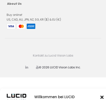
About Us
Buy online!
US, CAD, AU, JPN, NZ, SG, KR ($) & EU (€)
Kontakt zu Lucid Vision Labs
© 2026 LUCID Vision Labs Inc.
L
Y
i
o
n
u
k
t
e
u
d
b
I
e
n
Willkommen bei LUCID