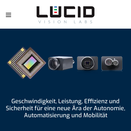
Buy Online!
e
l
e
l
e
l
e
l
Geschwindigkeit, Leistung, Effizienz und
Sicherheit für eine neue Ära der Autonomie,
Automatisierung und Mobilität