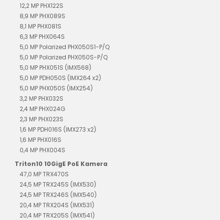
12,2 MP PHX122S
8,9 MP PHX089S
8,1 MP PHX081S
6,3 MP PHX064S
5,0 MP Polarized PHX050S1-P/Q
5,0 MP Polarized PHX050S-P/Q
5,0 MP PHX051S (IMX568)
5,0 MP PDH050S (IMX264 x2)
5,0 MP PHX050S (IMX254)
3,2 MP PHX032S
2,4 MP PHX024G
2,3 MP PHX023S
1,6 MP PDH016S (IMX273 x2)
1,6 MP PHX016S
0,4 MP PHX004S
Triton10 10GigE PoE Kamera
47,0 MP TRX470S
24,5 MP TRX245S (IMX530)
24,5 MP TRX246S (IMX540)
20,4 MP TRX204S (IMX531)
20,4 MP TRX205S (IMX541)