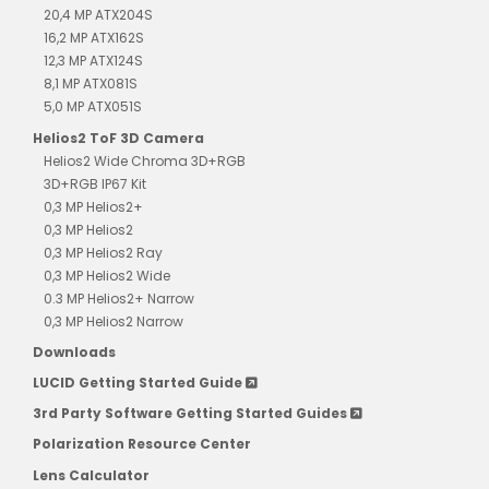
20,4 MP ATX204S
16,2 MP ATX162S
12,3 MP ATX124S
8,1 MP ATX081S
5,0 MP ATX051S
Helios2 ToF 3D Camera
Helios2 Wide Chroma 3D+RGB
3D+RGB IP67 Kit
0,3 MP Helios2+
0,3 MP Helios2
0,3 MP Helios2 Ray
0,3 MP Helios2 Wide
0.3 MP Helios2+ Narrow
0,3 MP Helios2 Narrow
Downloads
LUCID Getting Started Guide
3rd Party Software Getting Started Guides
Polarization Resource Center
Lens Calculator