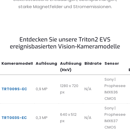
starke Magnetfelder und Stromemissionen.
Entdecken Sie unsere Triton2 EVS
ereignisbasierten Vision-Kameramodelle
Kameramodell
Auflösung
Auflösung
Bildrate
Sensor
(HxV)
Sony |
1280 x 720
Prophesee
TRT009S-EC
0,9 MP
N/A
px
IMX636
CMOS
Sony |
640 x 512
Prophesee
TRT003S-EC
0,3 MP
N/A
px
IMX637
CMOS