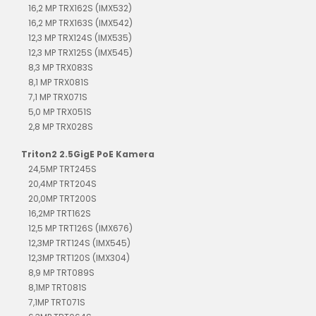
16,2 MP TRX162S (IMX532)
16,2 MP TRX163S (IMX542)
12,3 MP TRX124S (IMX535)
12,3 MP TRX125S (IMX545)
8,3 MP TRX083S
8,1 MP TRX081S
7,1 MP TRX071S
5,0 MP TRX051S
2,8 MP TRX028S
Triton2 2.5GigE PoE Kamera
24,5MP TRT245S
20,4MP TRT204S
20,0MP TRT200S
16,2MP TRT162S
12,5 MP TRT126S (IMX676)
12,3MP TRT124S (IMX545)
12,3MP TRT120S (IMX304)
8,9 MP TRT089S
8,1MP TRT081S
7,1MP TRT071S