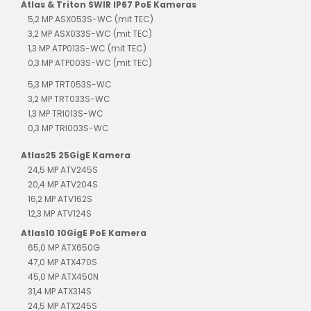
Atlas & Triton SWIR IP67 PoE Kameras
5,2 MP ASX053S-WC (mit TEC)
3,2 MP ASX033S-WC (mit TEC)
1,3 MP ATP013S-WC (mit TEC)
0,3 MP ATP003S-WC (mit TEC)
5,3 MP TRT053S-WC
3,2 MP TRT033S-WC
1,3 MP TRI013S-WC
0,3 MP TRI003S-WC
Atlas25 25GigE Kamera
24,5 MP ATV245S
20,4 MP ATV204S
16,2 MP ATV162S
12,3 MP ATV124S
Atlas10 10GigE PoE Kamera
65,0 MP ATX650G
47,0 MP ATX470S
45,0 MP ATX450N
31,4 MP ATX314S
24,5 MP ATX245S