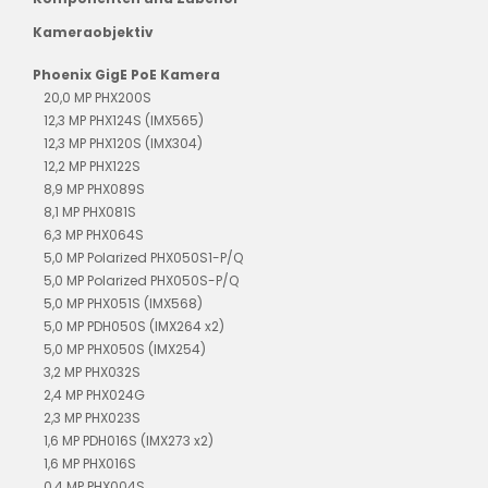
Kameraobjektiv
Phoenix GigE PoE Kamera
20,0 MP PHX200S
12,3 MP PHX124S (IMX565)
12,3 MP PHX120S (IMX304)
12,2 MP PHX122S
8,9 MP PHX089S
8,1 MP PHX081S
6,3 MP PHX064S
5,0 MP Polarized PHX050S1-P/Q
5,0 MP Polarized PHX050S-P/Q
5,0 MP PHX051S (IMX568)
5,0 MP PDH050S (IMX264 x2)
5,0 MP PHX050S (IMX254)
3,2 MP PHX032S
2,4 MP PHX024G
2,3 MP PHX023S
1,6 MP PDH016S (IMX273 x2)
1,6 MP PHX016S
0,4 MP PHX004S