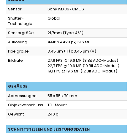
Sensor
Sony IMX367 CMOS
Shutter-
Global
Technologie
Sensorgröße
21,7mm (Type 4/3)
Auflösung
4416 x 4428 px, 19,6 MP
Pixelgröße
3,45 µm (H) x 3,45 µm (V)
Bildrate
27,9 FPS @ 19,6 MP (8 Bit ADC-Modus)
22,7 FPS @ 19,6 MP (10 Bit ADC-Modus)
19,1 FPS @ 19,6 MP (12 Bit ADC-Modus)
GEHÄUSE
Abmessungen
55 x 55 x 70 mm
Objektivanschluss
TFL-Mount
Gewicht
240 g
SCHNITTSTELLEN UND LEISTUNGSDATEN