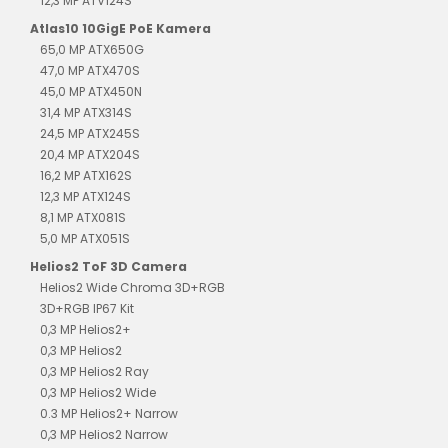
12,3 MP ATV124S
Atlas10 10GigE PoE Kamera
65,0 MP ATX650G
47,0 MP ATX470S
45,0 MP ATX450N
31,4 MP ATX314S
24,5 MP ATX245S
20,4 MP ATX204S
16,2 MP ATX162S
12,3 MP ATX124S
8,1 MP ATX081S
5,0 MP ATX051S
Helios2 ToF 3D Camera
Helios2 Wide Chroma 3D+RGB
3D+RGB IP67 Kit
0,3 MP Helios2+
0,3 MP Helios2
0,3 MP Helios2 Ray
0,3 MP Helios2 Wide
0.3 MP Helios2+ Narrow
0,3 MP Helios2 Narrow