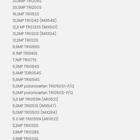
20,4MP TRI204S
20,0MP TRI200S
16,2MP TRI162S
12,3MP TRI124S (IMX545)
12,3 MP TRS123S (IMX501)
12,3MP TRI120S (IMX304)
12,2MP TRI122S
8,9MP TRI089S
8.1MP TRI081S
7,1MP TRI071S
6,3MP TRI064S
5,4MP TDR054S
5,4MP TRI054S
5,0MP polarisierten TRI050S1-P/Q
5,0MP polarisierten TRI050S-P/Q
5,0 MP TRI055N (AR0521)
5,0MP TRI051S (IMX547)
5,0MP TRI050S (IMX264)
5.0 MP TRI055N (AR0521)
3,2MP TRI032S
2,8MP TRI028S
2,3MP TRI023S