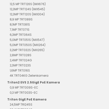
12,5 MP TRT126S (IMX676)
12,3MP TRT124S (IMX545)
12,3MP TRT120S (IMX304)
8,9 MP TRT089S
8,1MP TRT081S
7,1MP TRT071S
6,3MP TRT064S
5,0MP TRT051S (IMX547)
5,0MP TRT050S (IMX264)
3,2MP TRT032S (IMX265)
2,8MP TRT028S
2,4MP TRT024G
2,3MP TRT023S
1,6MP TRT016S
4K TRT04KG Zeilenkamera
Triton2 EVS 2.5GigE PoE Kamera
0,9 MP TRT009S-EC
0,3 MP TRT003S-EC
Triton GigE PoE Kamera
24,5MP TRI245S