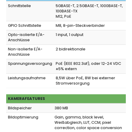
Schnittstelle
5GBASE-T, 2.5GBASE-T, 1000BASE-T,
100BASE-TX
M12, PoE
GPIO Schnittstelle
M8, 8-pin-Steckverbinder
Opto-isolierte E/A-
1 input, 1 output
Anschlüsse
Non-isolierte E/A-
2 bidirektionale
Anschlüsse
Spannungsversorgung
PoE (IEEE 802.3af), oder 12-24 VDC
±5% extern
Leistungsaufnahme
8,5W über PoE, 8W bei externer
Stromversorgung
KAMERAFEATURES
Bildspeicher
380 MB
Bildoptimierung
Gain, gamma, black level,
Weißabgleich, LUT, CCM, pixel
correction, color space conversion