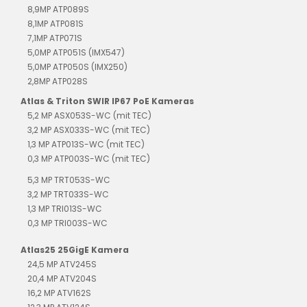
8,9MP ATP089S
8,1MP ATP081S
7,1MP ATP071S
5,0MP ATP051S (IMX547)
5,0MP ATP050S (IMX250)
2,8MP ATP028S
Atlas & Triton SWIR IP67 PoE Kameras
5,2 MP ASX053S-WC (mit TEC)
3,2 MP ASX033S-WC (mit TEC)
1,3 MP ATP013S-WC (mit TEC)
0,3 MP ATP003S-WC (mit TEC)
5,3 MP TRT053S-WC
3,2 MP TRT033S-WC
1,3 MP TRI013S-WC
0,3 MP TRI003S-WC
Atlas25 25GigE Kamera
24,5 MP ATV245S
20,4 MP ATV204S
16,2 MP ATV162S