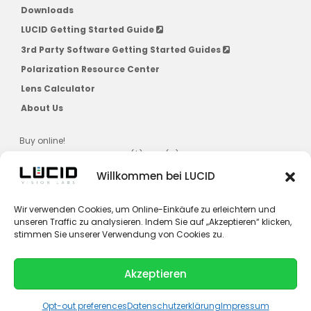
Downloads
LUCID Getting Started Guide
3rd Party Software Getting Started Guides
Polarization Resource Center
Lens Calculator
About Us
Buy online!
US, CAD, AU, JPN, NZ, SG, KR ($) & EU (€)
Willkommen bei LUCID
Wir verwenden Cookies, um Online-Einkäufe zu erleichtern und
unseren Traffic zu analysieren. Indem Sie auf „Akzeptieren“ klicken,
stimmen Sie unserer Verwendung von Cookies zu.
Kontakt zu Lucid Vision Labs
Akzeptieren
© 2026 LUCID Vision Labs Inc.
L
Y
i
o
Opt-out preferences
Datenschutzerklärung
Impressum