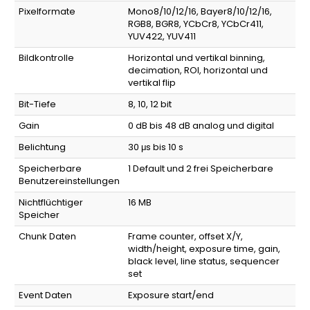
Pixelformate
Mono8/10/12/16, Bayer8/10/12/16,
RGB8, BGR8, YCbCr8, YCbCr411,
YUV422, YUV411
Bildkontrolle
Horizontal und vertikal binning,
decimation, ROI, horizontal und
vertikal flip
Bit-Tiefe
8, 10, 12 bit
Gain
0 dB bis 48 dB analog und digital
Belichtung
30 μs bis 10 s
Speicherbare
1 Default und 2 frei Speicherbare
Benutzereinstellungen
Nichtflüchtiger
16 MB
Speicher
Chunk Daten
Frame counter, offset X/Y,
width/height, exposure time, gain,
black level, line status, sequencer
set
Event Daten
Exposure start/end