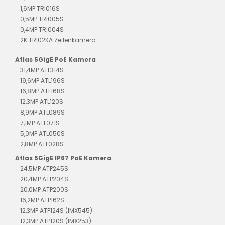
1,6MP TRI016S
0,5MP TRI005S
0,4MP TRI004S
2K TRI02KA Zeilenkamera
Atlas 5GigE PoE Kamera
31,4MP ATL314S
19,6MP ATL196S
16,8MP ATL168S
12,3MP ATL120S
8,9MP ATL089S
7,1MP ATL071S
5,0MP ATL050S
2,8MP ATL028S
Atlas 5GigE IP67 PoE Kamera
24,5MP ATP245S
20,4MP ATP204S
20,0MP ATP200S
16,2MP ATP162S
12,3MP ATP124S (IMX545)
12,3MP ATP120S (IMX253)