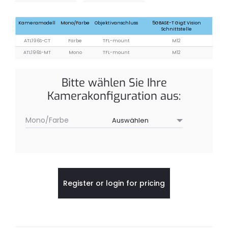
Kameramodell
Mono/Farbe
Objektivanschluss
5GBASE-T GigE Vision
Schnittstelle
ATL196S-CT
Farbe
TFL-mount
M12
ATL196S-MT
Mono
TFL-mount
M12
Bitte wählen Sie Ihre
Kamerakonfiguration aus:
Mono/Farbe
Register or login for pricing