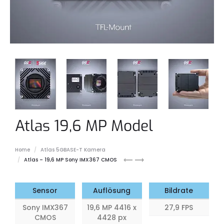
Atlas 19,6 MP Model
Home
Atlas 5GBASE-T Kamera
Atlas
Atlas
Atlas – 19,6 MP Sony IMX367 CMOS
16.8
31.4
MP
MP
Sensor
Auflösung
Bildrate
Sony IMX367
19,6 MP 4416 x
27,9 FPS
CMOS
4428 px