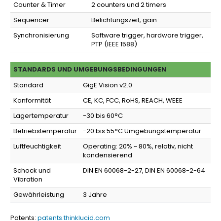
Counter & Timer
2 counters und 2 timers
Sequencer
Belichtungszeit, gain
Synchronisierung
Software trigger, hardware trigger,
PTP (IEEE 1588)
STANDARDS UND UMGEBUNGSBEDINGUNGEN
Standard
GigE Vision v2.0
Konformität
CE, KC, FCC, RoHS, REACH, WEEE
Lagertemperatur
-30 bis 60°C
Betriebstemperatur
-20 bis 55°C Umgebungstemperatur
Luftfeuchtigkeit
Operating: 20% ~ 80%, relativ, nicht
kondensierend
Schock und
DIN EN 60068-2-27, DIN EN 60068-2-64
Vibration
Gewährleistung
3 Jahre
Patents:
patents.thinklucid.com