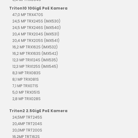
Triton10 10GigE PoE Kamera
47,0 MP TRX470S
24,5 MP TRX245S (IMX530)
24,5 MP TRX246S (IMX540)
20,4 MP TRX204S (IMX531)
20,4 MP TRX205S (IMX541)
16,2 MP TRX162S (IMX532)
16,2 MP TRX163S (IMX542)
12,3 MP TRX124S (IMX535)
12,3 MP TRX125S (IMX545)
8,3 MP TRX083S
8,1 MP TRX081S
7,1 MP TRX071S
5,0 MP TRX051S
2,8 MP TRX028S
Triton2 2.5GigE PoE Kamera
24,5MP TRT245S
20,4MP TRT204S
20,0MP TRT200S
16,2MP TRT162S