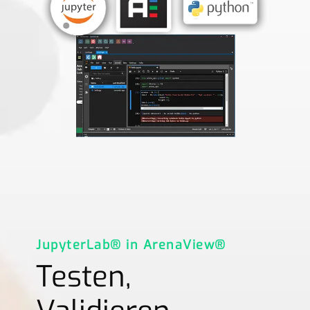
JupyterLab® in ArenaView®
Testen,