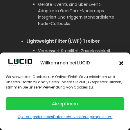
Geräte-Events sind über Event-
Adapter in GenICam-Nodemaps
integriert und triggern standardisierte
Node-Callbacks
Lightweight Filter (LWF) Treiber
Verbessert Stabilität, Zuverlässigkeit
und Performance der Bildübertragung
Willkommen bei LUCID
Reduziert die CPU-Auslastung beim
Streaming großer Bilder mit kleinen
Wir verwenden Cookies, um Online-Einkäufe zu erleichtern und
Paketgrößen
unseren Traffic zu analysieren. Indem Sie auf „Akzeptieren“ klicken,
stimmen Sie unserer Verwendung von Cookies zu.
Bildstreams werden nicht durch
andere Netzwerkaktivitäten im
Akzeptieren
System beeinflusst
Opt-out preferences
Datenschutzerklärung
Impressum
Save library