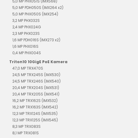
5,0 MP PHX051S (IMX568)
5,0 MP PDH050S (IMX264 x2)
5,0 MP PHX050S (IMX254)
3,2 MP PHX032S
2,4 MP PHX024G
2,3 MP PHX023S
1,6 MP PDH016S (IMX273 x2)
1,6 MP PHX016S
0,4 MP PHX004S
Triton10 10GigE PoE Kamera
47,0 MP TRX470S
24,5 MP TRX245S (IMX530)
24,5 MP TRX246S (IMX540)
20,4 MP TRX204S (IMX531)
20,4 MP TRX205S (IMX541)
16,2 MP TRX162S (IMX532)
16,2 MP TRX163S (IMX542)
12,3 MP TRX124S (IMX535)
12,3 MP TRX125S (IMX545)
8,3 MP TRX083S
8,1 MP TRX081S