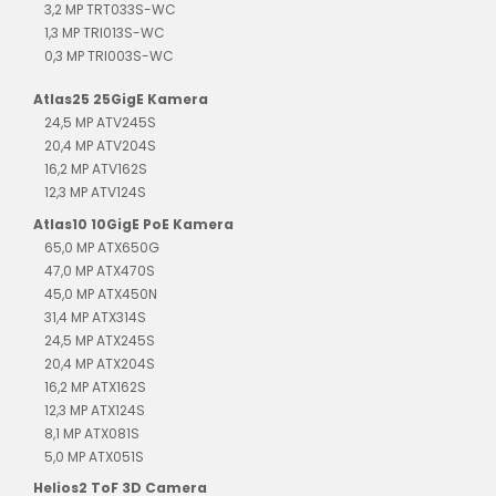
3,2 MP TRT033S-WC
1,3 MP TRI013S-WC
0,3 MP TRI003S-WC
Atlas25 25GigE Kamera
24,5 MP ATV245S
20,4 MP ATV204S
16,2 MP ATV162S
12,3 MP ATV124S
Atlas10 10GigE PoE Kamera
65,0 MP ATX650G
47,0 MP ATX470S
45,0 MP ATX450N
31,4 MP ATX314S
24,5 MP ATX245S
20,4 MP ATX204S
16,2 MP ATX162S
12,3 MP ATX124S
8,1 MP ATX081S
5,0 MP ATX051S
Helios2 ToF 3D Camera