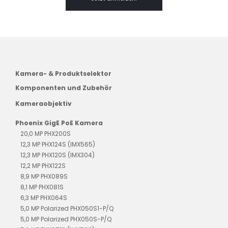
Kamera- & Produktselektor
Komponenten und Zubehör
Kameraobjektiv
Phoenix GigE PoE Kamera
20,0 MP PHX200S
12,3 MP PHX124S (IMX565)
12,3 MP PHX120S (IMX304)
12,2 MP PHX122S
8,9 MP PHX089S
8,1 MP PHX081S
6,3 MP PHX064S
5,0 MP Polarized PHX050S1-P/Q
5,0 MP Polarized PHX050S-P/Q