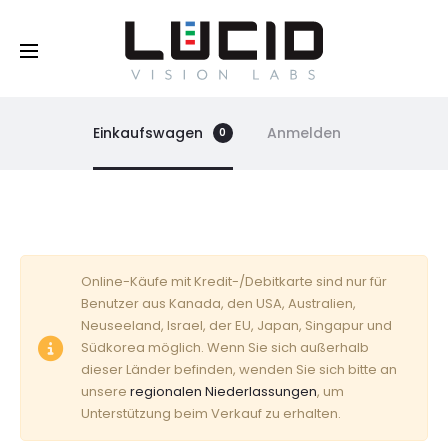
Buy Online!
Einkaufswagen
Anmelden
0
E
Online-Käufe mit Kredit-/Debitkarte sind nur für
Benutzer aus Kanada, den USA, Australien,
i
Neuseeland, Israel, der EU, Japan, Singapur und
Südkorea möglich. Wenn Sie sich außerhalb
n
dieser Länder befinden, wenden Sie sich bitte an
unsere
regionalen Niederlassungen
, um
k
Unterstützung beim Verkauf zu erhalten.