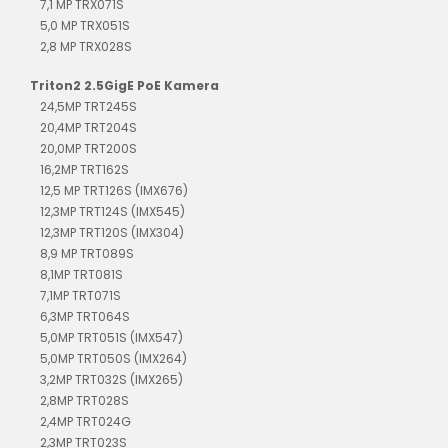
7,1 MP TRX071S
5,0 MP TRX051S
2,8 MP TRX028S
Triton2 2.5GigE PoE Kamera
24,5MP TRT245S
20,4MP TRT204S
20,0MP TRT200S
16,2MP TRT162S
12,5 MP TRT126S (IMX676)
12,3MP TRT124S (IMX545)
12,3MP TRT120S (IMX304)
8,9 MP TRT089S
8,1MP TRT081S
7,1MP TRT071S
6,3MP TRT064S
5,0MP TRT051S (IMX547)
5,0MP TRT050S (IMX264)
3,2MP TRT032S (IMX265)
2,8MP TRT028S
2,4MP TRT024G
2,3MP TRT023S