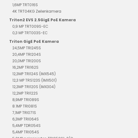
1,6MP TRT016S
4K TRT04KG Zeilenkamera
Triton2 EVS 2.5GigE PoE Kamera
0,9 MP TRT009S-EC
0,3 MP TRT003S-EC
Triton GigE PoE Kamera
24,5MP TRI245S
20,4MP TRI204S
20,0MP TRI200S
16,2MP TRI162S
12,3MP TRI124S (IMX545)
12,3 MP TRS123S (IMX501)
12,3MP TRI120S (IMX304)
12,2MP TRI122S
8,9MP TRI089S
8.1MP TRI081S
7,1MP TRI071S
6,3MP TRI064S
5,4MP TDR054S
5,4MP TRI054S