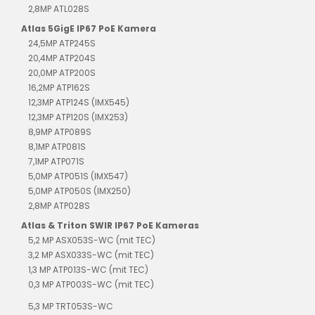
2,8MP ATL028S
Atlas 5GigE IP67 PoE Kamera
24,5MP ATP245S
20,4MP ATP204S
20,0MP ATP200S
16,2MP ATP162S
12,3MP ATP124S (IMX545)
12,3MP ATP120S (IMX253)
8,9MP ATP089S
8,1MP ATP081S
7,1MP ATP071S
5,0MP ATP051S (IMX547)
5,0MP ATP050S (IMX250)
2,8MP ATP028S
Atlas & Triton SWIR IP67 PoE Kameras
5,2 MP ASX053S-WC (mit TEC)
3,2 MP ASX033S-WC (mit TEC)
1,3 MP ATP013S-WC (mit TEC)
0,3 MP ATP003S-WC (mit TEC)
5,3 MP TRT053S-WC