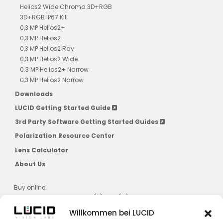
Helios2 Wide Chroma 3D+RGB
3D+RGB IP67 Kit
0,3 MP Helios2+
0,3 MP Helios2
0,3 MP Helios2 Ray
0,3 MP Helios2 Wide
0.3 MP Helios2+ Narrow
0,3 MP Helios2 Narrow
Downloads
LUCID Getting Started Guide
3rd Party Software Getting Started Guides
Polarization Resource Center
Lens Calculator
About Us
Buy online!
US, CAD, AU, JPN, NZ, SG, KR ($) & EU (€)
Willkommen bei LUCID