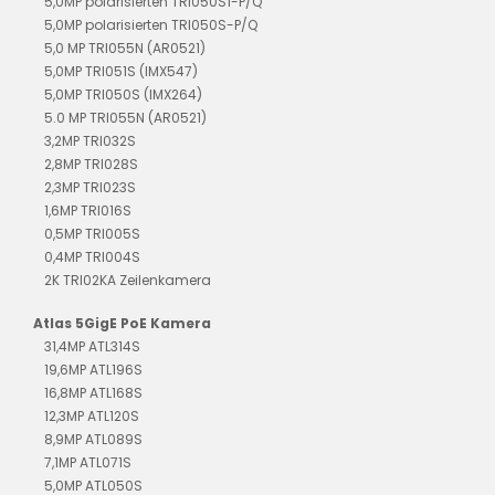
5,0MP polarisierten TRI050S1-P/Q
5,0MP polarisierten TRI050S-P/Q
5,0 MP TRI055N (AR0521)
5,0MP TRI051S (IMX547)
5,0MP TRI050S (IMX264)
5.0 MP TRI055N (AR0521)
3,2MP TRI032S
2,8MP TRI028S
2,3MP TRI023S
1,6MP TRI016S
0,5MP TRI005S
0,4MP TRI004S
2K TRI02KA Zeilenkamera
Atlas 5GigE PoE Kamera
31,4MP ATL314S
19,6MP ATL196S
16,8MP ATL168S
12,3MP ATL120S
8,9MP ATL089S
7,1MP ATL071S
5,0MP ATL050S