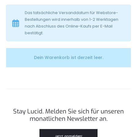
a
Das tatsächliche Versanddatum für Webstore-
u
Bestellungen wird innerhalb von 1-2 Werktagen
nach Abschluss des Online-Kaufs per E-Mail
f
bestätigt.
s
Dein Warenkorb ist derzeit leer.
w
a
g
e
Stay Lucid. Melden Sie sich für unseren
monatlichen Newsletter an.
n
Jetzt anmelden!