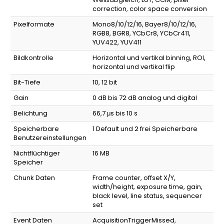
correction, color space conversion
Pixelformate
Mono8/10/12/16, Bayer8/10/12/16,
RGB8, BGR8, YCbCr8, YCbCr411,
YUV422, YUV411
Bildkontrolle
Horizontal und vertikal binning, ROI,
horizontal und vertikal flip
Bit-Tiefe
10, 12 bit
Gain
0 dB bis 72 dB analog und digital
Belichtung
66,7 μs bis 10 s
Speicherbare
1 Default und 2 frei Speicherbare
Benutzereinstellungen
Nichtflüchtiger
16 MB
Speicher
Chunk Daten
Frame counter, offset X/Y,
width/height, exposure time, gain,
black level, line status, sequencer
set
Event Daten
AcquisitionTriggerMissed,