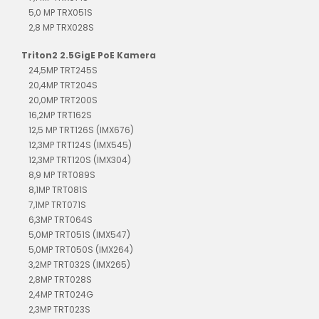
5,0 MP TRX051S
2,8 MP TRX028S
Triton2 2.5GigE PoE Kamera
24,5MP TRT245S
20,4MP TRT204S
20,0MP TRT200S
16,2MP TRT162S
12,5 MP TRT126S (IMX676)
12,3MP TRT124S (IMX545)
12,3MP TRT120S (IMX304)
8,9 MP TRT089S
8,1MP TRT081S
7,1MP TRT071S
6,3MP TRT064S
5,0MP TRT051S (IMX547)
5,0MP TRT050S (IMX264)
3,2MP TRT032S (IMX265)
2,8MP TRT028S
2,4MP TRT024G
2,3MP TRT023S