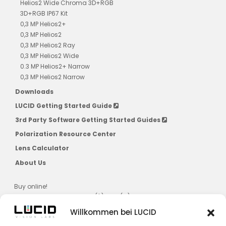
Helios2 Wide Chroma 3D+RGB
3D+RGB IP67 Kit
0,3 MP Helios2+
0,3 MP Helios2
0,3 MP Helios2 Ray
0,3 MP Helios2 Wide
0.3 MP Helios2+ Narrow
0,3 MP Helios2 Narrow
Downloads
LUCID Getting Started Guide
3rd Party Software Getting Started Guides
Polarization Resource Center
Lens Calculator
About Us
Buy online!
US, CAD, AU, JPN, NZ, SG, KR ($) & EU (€)
Willkommen bei LUCID