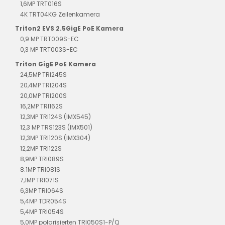
1,6MP TRT016S
4K TRT04KG Zeilenkamera
Triton2 EVS 2.5GigE PoE Kamera
0,9 MP TRT009S-EC
0,3 MP TRT003S-EC
Triton GigE PoE Kamera
24,5MP TRI245S
20,4MP TRI204S
20,0MP TRI200S
16,2MP TRI162S
12,3MP TRI124S (IMX545)
12,3 MP TRS123S (IMX501)
12,3MP TRI120S (IMX304)
12,2MP TRI122S
8,9MP TRI089S
8.1MP TRI081S
7,1MP TRI071S
6,3MP TRI064S
5,4MP TDR054S
5,4MP TRI054S
5,0MP polarisierten TRI050S1-P/Q