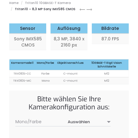
Home
Triton10 10GBASE-T Kamera
Triton10
Triton10
Triton10 – 8,3 MP Sony IMX585 CMOS
8,1
12,3
MP
MP
Model
Model
Sensor
Auflösung
Bildrate
(Sony
Sony IMX585
8,3 MP, 3840 x
87.0 FPS
IMX545)
CMOS
2160 px
Kameramodell
Mono/Farbe
Objektivanschluss
10GBASE-T GigE Vision
Schnittstelle
TRX083S-CC
Farbe
C-mount
M12
TRX083S-MC
Mono
C-mount
M12
Bitte wählen Sie Ihre
Kamerakonfiguration aus:
Mono/Farbe