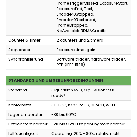
FrameTriggerMissed, ExposureStart,
ExposureEnd, Test,
Encoder0Stopped,
Encoder0Restarted,
FrameDropped,
NoAvailableRDMACredits
Counter & Timer
2 counters und 2 timers
Sequencer
Exposure time, gain
Synchronisierung
Software trigger, hardware trigger,
PTP (IEEE 1588)
STANDARDS UND UMGEBUNGSBEDINGUNGEN
Standard
GigE Vision v2.0, GigE Vision v3.0
ready*
Konformität
CE, FCC, KCC, RoHS, REACH, WEEE
Lagertemperatur
-30 bis 60°C
Betriebstemperatur
-20 bis 55°C Umgebungstemperatur
Luftfeuchtigkeit
Operating: 20% ~ 80%, relativ, nicht