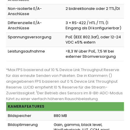
Non-isolierte E/A-
2 bidirektionale oder 2 TTL/DI
Anschlüsse
Differenzielle E/A-
3 × RS-422 / HTL / TTL (1
Anschlüsse
Eingang als DI konfigurierbar)
Spannungsversorgung
PoE (IEEE 802.3af), oder 12-24
VDC ±5% extern
Leistungsaufnahme
<8,3 W über PoE, 7,5 W bei
externer Stromversorgung
*Max FPS basierend auf 10 % Device Link Throughput Reserve
für das erneute Senden von Paketen. Die in Klammern ()
angegebenen FPS basieren auf 0 % Device Link Throughput
Reserve. LUCID empfiehlt 10 % Reserve für die Stream-
1
Zuverlässigkeit.
Der Betrieb des Sensors im 8-Bit-ADC-Modus
führt zu einer vierfach höheren Rauschbelastung.
KAMERAFEATURES
Bildspeicher
880 MB
Bildoptimierung
Gain, gamma, black level,
Weißabgleich, LUT, CCM, pixel