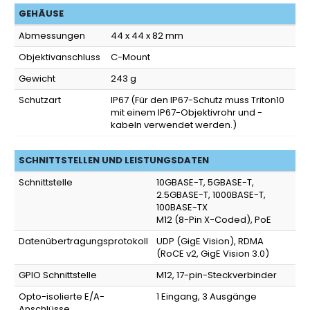
GEHÄUSE
Abmessungen
44 x 44 x 82 mm
Objektivanschluss
C-Mount
Gewicht
243 g
Schutzart
IP67
(Für den IP67-Schutz muss Triton10
mit einem IP67-Objektivrohr und -
kabeln verwendet werden.)
SCHNITTSTELLEN UND LEISTUNGSDATEN
Schnittstelle
10GBASE-T, 5GBASE-T,
2.5GBASE-T, 1000BASE-T,
100BASE-TX
M12 (8-Pin X-Coded), PoE
Datenübertragungsprotokoll
UDP (GigE Vision), RDMA
(RoCE v2, GigE Vision 3.0)
GPIO Schnittstelle
M12, 17-pin-Steckverbinder
Opto-isolierte E/A-
1 Eingang, 3 Ausgänge
Anschlüsse