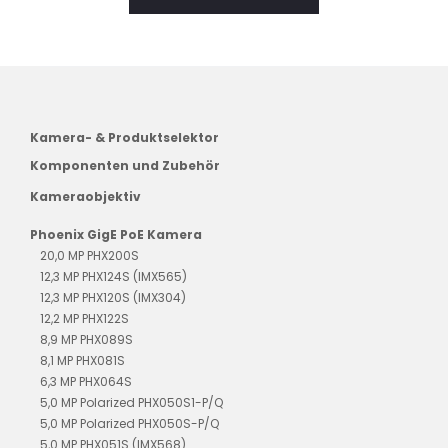
Kamera- & Produktselektor
Komponenten und Zubehör
Kameraobjektiv
Phoenix GigE PoE Kamera
20,0 MP PHX200S
12,3 MP PHX124S (IMX565)
12,3 MP PHX120S (IMX304)
12,2 MP PHX122S
8,9 MP PHX089S
8,1 MP PHX081S
6,3 MP PHX064S
5,0 MP Polarized PHX050S1-P/Q
5,0 MP Polarized PHX050S-P/Q
5,0 MP PHX051S (IMX568)