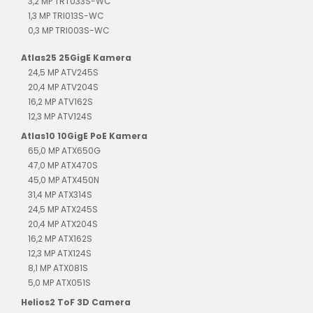
3,2 MP TRT033S-WC
1,3 MP TRI013S-WC
0,3 MP TRI003S-WC
Atlas25 25GigE Kamera
24,5 MP ATV245S
20,4 MP ATV204S
16,2 MP ATV162S
12,3 MP ATV124S
Atlas10 10GigE PoE Kamera
65,0 MP ATX650G
47,0 MP ATX470S
45,0 MP ATX450N
31,4 MP ATX314S
24,5 MP ATX245S
20,4 MP ATX204S
16,2 MP ATX162S
12,3 MP ATX124S
8,1 MP ATX081S
5,0 MP ATX051S
Helios2 ToF 3D Camera