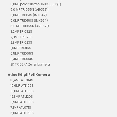
5,0MP polarisierten TRI050S-P/Q
5,0 MP TRI055N (AR0521)
5,0MP TRI051S (IMX547)
5,0MP TRI050S (IMX264)
5.0 MP TRI055N (AR0521)
3,2MP TRI032S
2,8MP TRI028S
2,3MP TRI023S
1,6MP TRI016S
0,5MP TRI005S
0,4MP TRI004S
2K TRI02KA Zeilenkamera
Atlas 5GigE PoE Kamera
31,4MP ATL314S
19,6MP ATL196S
16,8MP ATL168S
12,3MP ATL120S
8,9MP ATL089S
7,1MP ATL071S
5,0MP ATL050S