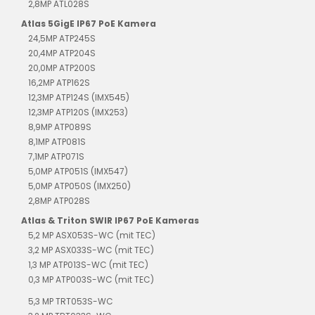
2,8MP ATL028S
Atlas 5GigE IP67 PoE Kamera
24,5MP ATP245S
20,4MP ATP204S
20,0MP ATP200S
16,2MP ATP162S
12,3MP ATP124S (IMX545)
12,3MP ATP120S (IMX253)
8,9MP ATP089S
8,1MP ATP081S
7,1MP ATP071S
5,0MP ATP051S (IMX547)
5,0MP ATP050S (IMX250)
2,8MP ATP028S
Atlas & Triton SWIR IP67 PoE Kameras
5,2 MP ASX053S-WC (mit TEC)
3,2 MP ASX033S-WC (mit TEC)
1,3 MP ATP013S-WC (mit TEC)
0,3 MP ATP003S-WC (mit TEC)
5,3 MP TRT053S-WC