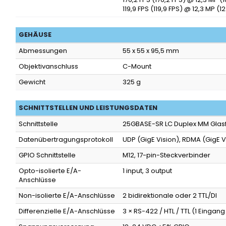
119,9 FPS (119,9 FPS) @ 12,3 MP (
GEHÄUSE
Abmessungen
55 x 55 x 95,5 mm
Objektivanschluss
C-Mount
Gewicht
325 g
SCHNITTSTELLEN UND LEISTUNGSDATEN
Schnittstelle
25GBASE-SR LC Duplex MM Glas
Datenübertragungsprotokoll
UDP (GigE Vision), RDMA (GigE V
GPIO Schnittstelle
M12, 17-pin-Steckverbinder
Opto-isolierte E/A-
1 input, 3 output
Anschlüsse
Non-isolierte E/A-Anschlüsse
2 bidirektionale oder 2 TTL/DI
Differenzielle E/A-Anschlüsse
3 × RS-422 / HTL / TTL (1 Eingang