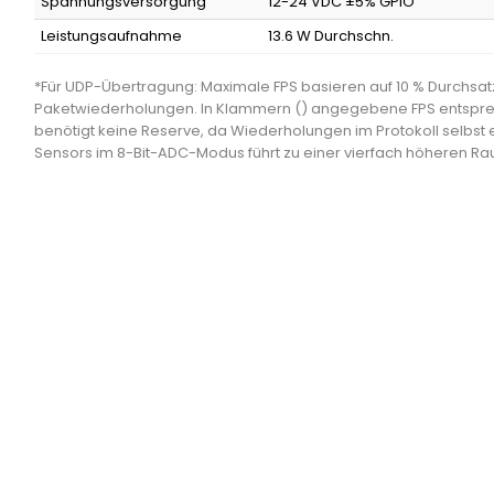
Spannungsversorgung
12-24 VDC ±5% GPIO
Leistungsaufnahme
13.6 W Durchschn.
*Für UDP-Übertragung: Maximale FPS basieren auf 10 % Durchsat
Paketwiederholungen. In Klammern () angegebene FPS entspr
benötigt keine Reserve, da Wiederholungen im Protokoll selbst 
Sensors im 8-Bit-ADC-Modus führt zu einer vierfach höheren R