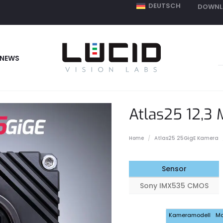
DEUTSCH
DOWNL
S
NEWS
f
Atlas25 12,3
Home
Atlas25 25GigE Kamera
Sensor
Sony IMX535 CMOS
Kameramodell
Mo