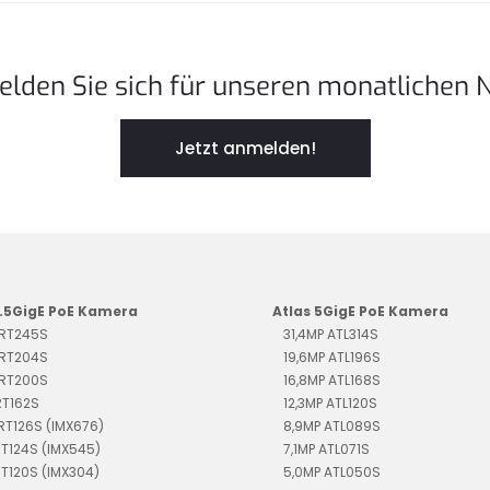
elden Sie sich für unseren monatlichen 
Jetzt anmelden!
2.5GigE PoE Kamera
Atlas 5GigE PoE Kamera
TRT245S
31,4MP ATL314S
TRT204S
19,6MP ATL196S
TRT200S
16,8MP ATL168S
RT162S
12,3MP ATL120S
TRT126S (IMX676)
8,9MP ATL089S
RT124S (IMX545)
7,1MP ATL071S
RT120S (IMX304)
5,0MP ATL050S