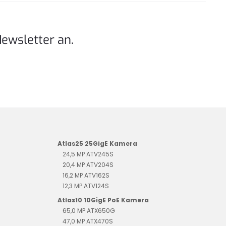
Newsletter an.
Atlas25 25GigE Kamera
24,5 MP ATV245S
20,4 MP ATV204S
16,2 MP ATV162S
12,3 MP ATV124S
Atlas10 10GigE PoE Kamera
65,0 MP ATX650G
47,0 MP ATX470S