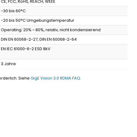
CE, FCC, RoHS, REACH, WEEE
-30 bis 60°C
-20 bis 50°C Umgebungstemperatur
Operating: 20% ~ 80%, relativ, nicht kondensierend
DIN EN 60068-2-27, DIN EN 60068-2-64
EN IEC 61000-6-2 ESD 8kV
3 Jahre
derlich. Siehe
GigE Vision 3.0 RDMA FAQ
.