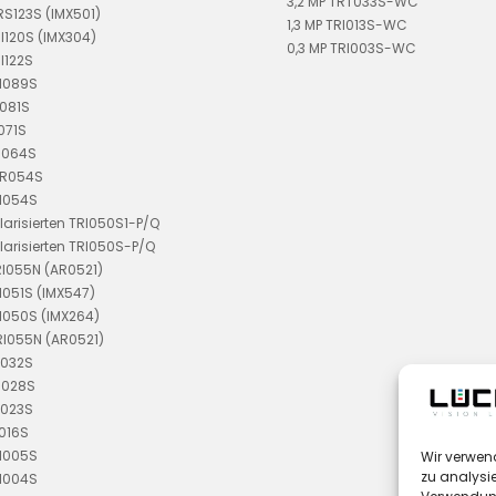
3,2 MP TRT033S-WC
TRS123S (IMX501)
1,3 MP TRI013S-WC
RI120S (IMX304)
0,3 MP TRI003S-WC
I122S
RI089S
I081S
071S
I064S
DR054S
RI054S
larisierten TRI050S1-P/Q
larisierten TRI050S-P/Q
RI055N (AR0521)
I051S (IMX547)
I050S (IMX264)
RI055N (AR0521)
I032S
I028S
I023S
I016S
RI005S
Wir verwen
zu analysie
RI004S