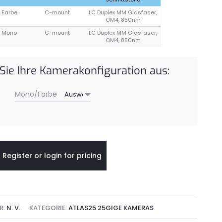
Farbe
C-mount
LC Duplex MM Glasfaser,
OM4, 850nm
Mono
C-mount
LC Duplex MM Glasfaser,
OM4, 850nm
 Sie Ihre Kamerakonfiguration aus:
Mono/Farbe
Register or login for pricing
R:
N. V.
KATEGORIE:
ATLAS25 25GIGE KAMERAS