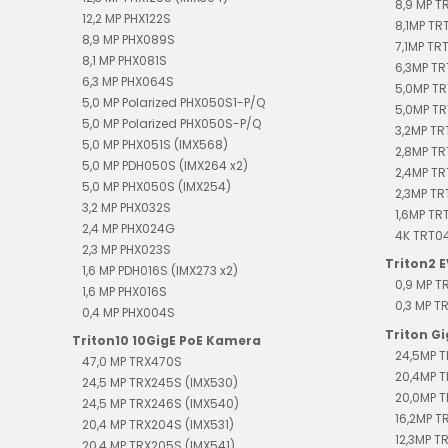
8,9 MP 
12,2 MP PHX122S
8,1MP TR
8,9 MP PHX089S
7,1MP TR
8,1 MP PHX081S
6,3MP T
6,3 MP PHX064S
5,0MP TR
5,0 MP Polarized PHX050S1-P/Q
5,0MP TR
5,0 MP Polarized PHX050S-P/Q
3,2MP TR
5,0 MP PHX051S (IMX568)
2,8MP T
5,0 MP PDH050S (IMX264 x2)
2,4MP T
5,0 MP PHX050S (IMX254)
2,3MP T
3,2 MP PHX032S
1,6MP TR
2,4 MP PHX024G
4K TRT0
2,3 MP PHX023S
Triton2 
1,6 MP PDH016S (IMX273 x2)
0,9 MP 
1,6 MP PHX016S
0,3 MP 
0,4 MP PHX004S
Triton G
Triton10 10GigE PoE Kamera
24,5MP T
47,0 MP TRX470S
20,4MP T
24,5 MP TRX245S (IMX530)
20,0MP T
24,5 MP TRX246S (IMX540)
16,2MP T
20,4 MP TRX204S (IMX531)
12,3MP T
20,4 MP TRX205S (IMX541)