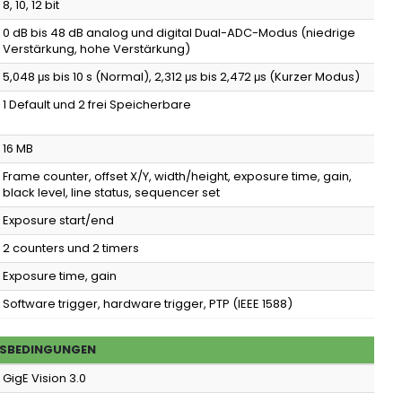
8, 10, 12 bit
0 dB bis 48 dB analog und digital Dual-ADC-Modus (niedrige
Verstärkung, hohe Verstärkung)
5,048 μs bis 10 s (Normal), 2,312 μs bis 2,472 μs (Kurzer Modus)
1 Default und 2 frei Speicherbare
16 MB
Frame counter, offset X/Y, width/height, exposure time, gain,
black level, line status, sequencer set
Exposure start/end
2 counters und 2 timers
Exposure time, gain
Software trigger, hardware trigger, PTP (IEEE 1588)
SBEDINGUNGEN
GigE Vision 3.0