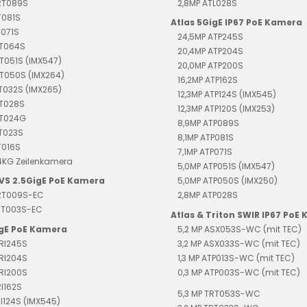
TRT089S
2,8MP ATL028S
T081S
Atlas 5GigE IP67 PoE Kamera
T071S
24,5MP ATP245S
RT064S
20,4MP ATP204S
T051S (IMX547)
20,0MP ATP200S
T050S (IMX264)
16,2MP ATP162S
T032S (IMX265)
12,3MP ATP124S (IMX545)
RT028S
12,3MP ATP120S (IMX253)
RT024G
8,9MP ATP089S
RT023S
8,1MP ATP081S
T016S
7,1MP ATP071S
4KG Zeilenkamera
5,0MP ATP051S (IMX547)
EVS 2.5GigE PoE Kamera
5,0MP ATP050S (IMX250)
TRT009S-EC
2,8MP ATP028S
TRT003S-EC
Atlas & Triton SWIR IP67 PoE
igE PoE Kamera
5,2 MP ASX053S-WC (mit TEC)
RI245S
3,2 MP ASX033S-WC (mit TEC)
RI204S
1,3 MP ATP013S-WC (mit TEC)
RI200S
0,3 MP ATP003S-WC (mit TEC)
RI162S
5,3 MP TRT053S-WC
RI124S (IMX545)