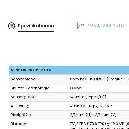
Spezifikationen
EMVA 1288 Daten
SENSOR PROPERTIES
Sensor Model
Sony IMX535 CMOS (Pregius-S, 
Shutter-Technologie
Global
Sensorgröße
14,0mm (Type 1/1,1″)
Auflösung
4096 x 3000 px, 12,3 MP
Pixelgröße
2,74 µm (H) x 2,74 µm (V)
Bildrate*
173,8 FPS (173,8 FPS) @ 12,3 MP 
176,2 FPS (176,2 FPS) @ 12,3 MP 