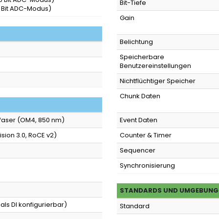
Bit-Tiefe
12 Bit ADC-Modus)
Gain
Belichtung
Speicherbare
Benutzereinstellungen
Nichtflüchtiger Speicher
Chunk Daten
faser (OM4, 850 nm)
Event Daten
ision 3.0, RoCE v2)
Counter & Timer
Sequencer
Synchronisierung
STANDARDS UND UMGEBUNG
 als DI konfigurierbar)
Standard