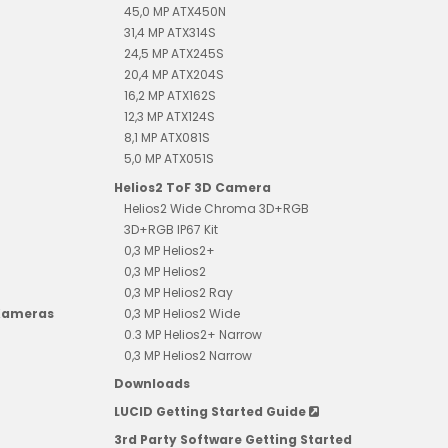
45,0 MP ATX450N
31,4 MP ATX314S
24,5 MP ATX245S
20,4 MP ATX204S
16,2 MP ATX162S
12,3 MP ATX124S
8,1 MP ATX081S
5,0 MP ATX051S
Helios2 ToF 3D Camera
Helios2 Wide Chroma 3D+RGB
3D+RGB IP67 Kit
0,3 MP Helios2+
0,3 MP Helios2
0,3 MP Helios2 Ray
 Kameras
0,3 MP Helios2 Wide
0.3 MP Helios2+ Narrow
0,3 MP Helios2 Narrow
Downloads
LUCID Getting Started Guide
3rd Party Software Getting Started