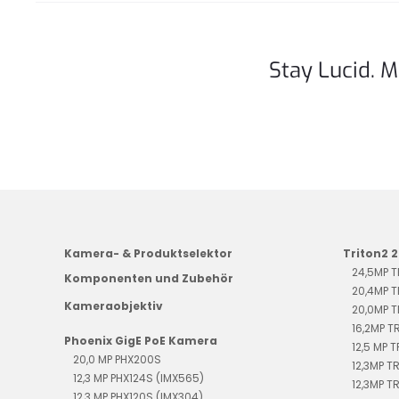
Stay Lucid. M
Kamera- & Produktselektor
Triton2 
24,5MP 
Komponenten und Zubehör
20,4MP 
Kameraobjektiv
20,0MP 
16,2MP T
Phoenix GigE PoE Kamera
12,5 MP 
20,0 MP PHX200S
12,3MP T
12,3 MP PHX124S (IMX565)
12,3MP T
12,3 MP PHX120S (IMX304)