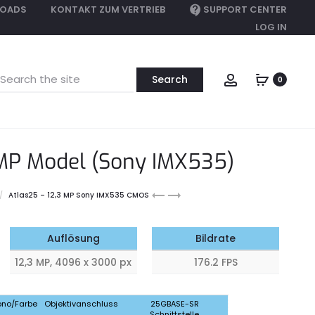
OADS
KONTAKT ZUM VERTRIEB
SUPPORT CENTER
LOG IN
earch
Account
0
or:
 MP Model (Sony IMX535)
Atlas25
Atlas25
Atlas25 – 12,3 MP Sony IMX535 CMOS
24.5
16.2
MP
MP
Auflösung
Bildrate
12,3 MP, 4096 x 3000 px
176.2 FPS
no/Farbe
Objektivanschluss
25GBASE-SR
Schnittstelle