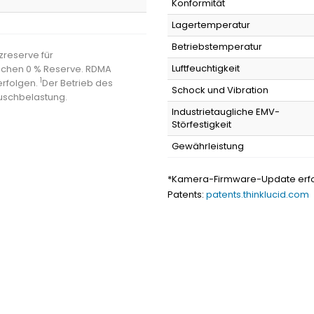
Konformität
Lagertemperatur
Betriebstemperatur
zreserve für
Luftfeuchtigkeit
echen 0 % Reserve. RDMA
1
erfolgen.
Der Betrieb des
Schock und Vibration
auschbelastung.
Industrietaugliche EMV-
Störfestigkeit
Gewährleistung
*Kamera-Firmware-Update erfor
Patents:
patents.thinklucid.com