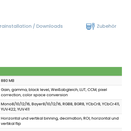
ainstallation / Downloads
Zubehör
880 MB
Gain, gamma, black level, Weißabgleich, LUT, CCM, pixel
correction, color space conversion
Mono8/10/12/16, Bayer8/10/12/16, RGB8, BGR8, YCbCr8, YCbCr411,
YUV422, YUV411
Horizontal und vertikal binning, decimation, ROI, horizontal und
vertikal flip