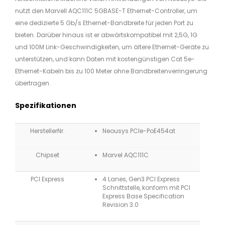
nutzt den Marvell AQC111C 5GBASE-T Ethernet-Controller, um
eine dedizierte 5 Gb/s Ethernet-Bandbreite für jeden Port zu
bieten. Darüber hinaus ist er abwärtskompatibel mit 2,5G, 1G
und 100M Link-Geschwindigkeiten, um ältere Ethernet-Geräte zu
unterstützen, und kann Daten mit kostengünstigen Cat 5e-
Ethernet-Kabeln bis zu 100 Meter ohne Bandbreitenverringerung
übertragen.
Spezifikationen
HerstellerNr.
Neousys PCIe-PoE454at
Chipset
Marvel AQC111C
PCI Express
4 Lanes, Gen3 PCI Express
Schnittstelle, konform mit PCI
Express Base Specification
Revision 3.0