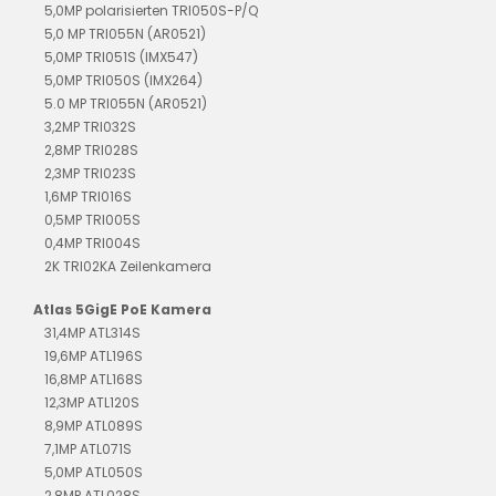
5,0MP polarisierten TRI050S-P/Q
5,0 MP TRI055N (AR0521)
5,0MP TRI051S (IMX547)
5,0MP TRI050S (IMX264)
5.0 MP TRI055N (AR0521)
3,2MP TRI032S
2,8MP TRI028S
2,3MP TRI023S
1,6MP TRI016S
0,5MP TRI005S
0,4MP TRI004S
2K TRI02KA Zeilenkamera
Atlas 5GigE PoE Kamera
31,4MP ATL314S
19,6MP ATL196S
16,8MP ATL168S
12,3MP ATL120S
8,9MP ATL089S
7,1MP ATL071S
5,0MP ATL050S
2,8MP ATL028S