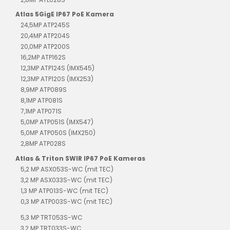
Atlas 5GigE IP67 PoE Kamera
24,5MP ATP245S
20,4MP ATP204S
20,0MP ATP200S
16,2MP ATP162S
12,3MP ATP124S (IMX545)
12,3MP ATP120S (IMX253)
8,9MP ATP089S
8,1MP ATP081S
7,1MP ATP071S
5,0MP ATP051S (IMX547)
5,0MP ATP050S (IMX250)
2,8MP ATP028S
Atlas & Triton SWIR IP67 PoE Kameras
5,2 MP ASX053S-WC (mit TEC)
3,2 MP ASX033S-WC (mit TEC)
1,3 MP ATP013S-WC (mit TEC)
0,3 MP ATP003S-WC (mit TEC)
5,3 MP TRT053S-WC
3,2 MP TRT033S-WC