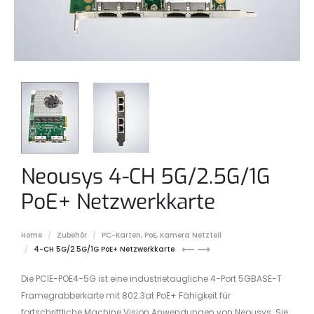
Neousys 4-CH 5G/2.5G/1G
PoE+ Netzwerkkarte
Home
Zubehör
PC-Karten, PoE, Kamera Netzteil
10G/5G/2.5G/1G
4-
4-CH 5G/2.5G/1G PoE+ Netzwerkkarte
PoE+
CH
NBASE-
2.5G/1G
Die PCIE-POE4-5G ist eine industrietaugliche 4-Port 5GBASE-T
T
PoE+
Framegrabberkarte mit 802.3at PoE+ Fähigkeit für
Netzwerkkarte
Netzwerkkarte
fortschrittliche Machine Vision Anwendungen von Neousys. Sie