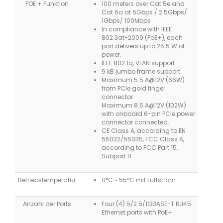
POE + Funktion
100 meters over Cat 5e and
Cat 6a at 5Gbps / 2.5Gbps/
1Gbps/ 100Mbps
In compliance with IEEE
802.3at-2009 (PoE+), each
port delivers up to 25.5 W of
power.
IEEE 802.1q, VLAN support.
9 kB jumbo frame support.
Maximum 5.5 A@12V (66W)
from PCIe gold finger
connector.
Maximum 8.5 A@12V (102W)
with onboard 6-pin PCIe power
connector connected.
CE Class A, according to EN
55032/55035, FCC Class A,
according to FCC Part 15,
Subpart B
Betriebstemperatur
0°C ~ 55°C mit Luftstrom
Anzahl der Ports
Four (4) 5/2.5/1GBASE-T RJ45
Ethernet ports with PoE+