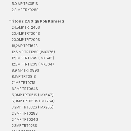
5,0 MP TRX051S
2,8 MP TRX028S
Triton2 2.5GigE PoE Kamera
24,5MP TRT245S
20,4MP TRT204S
20,0MP TRT200S
16,2MP TRT162S
12,5 MP TRT126S (IMX676)
12,3MP TRT124S (IMX545)
12,3MP TRT120S (IMX304)
8,9 MP TRT089S
8,1MP TRT081S
7,1MP TRT071S
6,3MP TRT064S
5,0MP TRT051S (IMX547)
5,0MP TRT050S (IMX264)
3,2MP TRT032S (IMX265)
2,8MP TRT028S
2,4MP TRT024G
2,3MP TRT023S