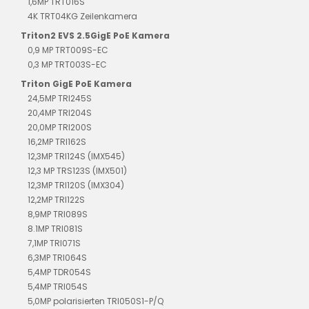
1,6MP TRT016S
4K TRT04KG Zeilenkamera
Triton2 EVS 2.5GigE PoE Kamera
0,9 MP TRT009S-EC
0,3 MP TRT003S-EC
Triton GigE PoE Kamera
24,5MP TRI245S
20,4MP TRI204S
20,0MP TRI200S
16,2MP TRI162S
12,3MP TRI124S (IMX545)
12,3 MP TRS123S (IMX501)
12,3MP TRI120S (IMX304)
12,2MP TRI122S
8,9MP TRI089S
8.1MP TRI081S
7,1MP TRI071S
6,3MP TRI064S
5,4MP TDR054S
5,4MP TRI054S
5,0MP polarisierten TRI050S1-P/Q