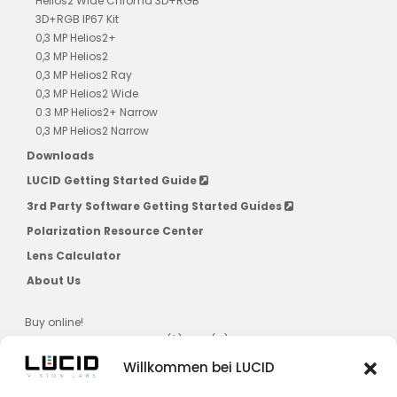
Helios2 Wide Chroma 3D+RGB
3D+RGB IP67 Kit
0,3 MP Helios2+
0,3 MP Helios2
0,3 MP Helios2 Ray
0,3 MP Helios2 Wide
0.3 MP Helios2+ Narrow
0,3 MP Helios2 Narrow
Downloads
LUCID Getting Started Guide
3rd Party Software Getting Started Guides
Polarization Resource Center
Lens Calculator
About Us
Buy online!
US, CAD, AU, JPN, NZ, SG, KR ($) & EU (€)
Willkommen bei LUCID