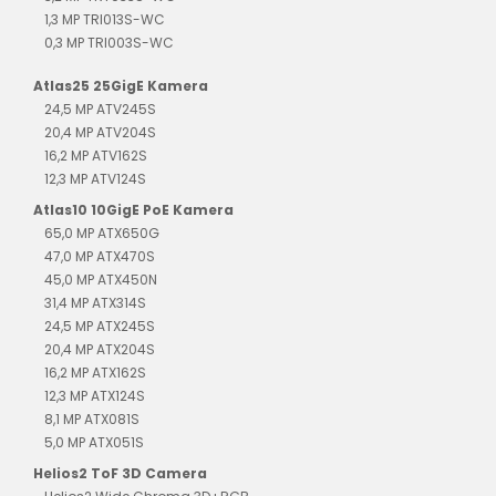
1,3 MP TRI013S-WC
0,3 MP TRI003S-WC
Atlas25 25GigE Kamera
24,5 MP ATV245S
20,4 MP ATV204S
16,2 MP ATV162S
12,3 MP ATV124S
Atlas10 10GigE PoE Kamera
65,0 MP ATX650G
47,0 MP ATX470S
45,0 MP ATX450N
31,4 MP ATX314S
24,5 MP ATX245S
20,4 MP ATX204S
16,2 MP ATX162S
12,3 MP ATX124S
8,1 MP ATX081S
5,0 MP ATX051S
Helios2 ToF 3D Camera