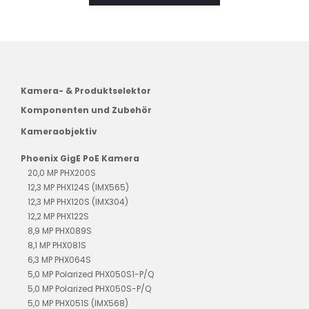
Kamera- & Produktselektor
Komponenten und Zubehör
Kameraobjektiv
Phoenix GigE PoE Kamera
20,0 MP PHX200S
12,3 MP PHX124S (IMX565)
12,3 MP PHX120S (IMX304)
12,2 MP PHX122S
8,9 MP PHX089S
8,1 MP PHX081S
6,3 MP PHX064S
5,0 MP Polarized PHX050S1-P/Q
5,0 MP Polarized PHX050S-P/Q
5,0 MP PHX051S (IMX568)