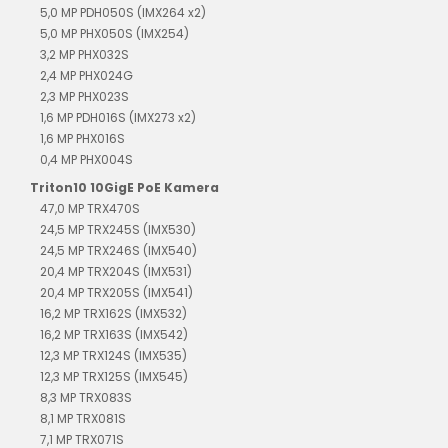
5,0 MP PDH050S (IMX264 x2)
5,0 MP PHX050S (IMX254)
3,2 MP PHX032S
2,4 MP PHX024G
2,3 MP PHX023S
1,6 MP PDH016S (IMX273 x2)
1,6 MP PHX016S
0,4 MP PHX004S
Triton10 10GigE PoE Kamera
47,0 MP TRX470S
24,5 MP TRX245S (IMX530)
24,5 MP TRX246S (IMX540)
20,4 MP TRX204S (IMX531)
20,4 MP TRX205S (IMX541)
16,2 MP TRX162S (IMX532)
16,2 MP TRX163S (IMX542)
12,3 MP TRX124S (IMX535)
12,3 MP TRX125S (IMX545)
8,3 MP TRX083S
8,1 MP TRX081S
7,1 MP TRX071S