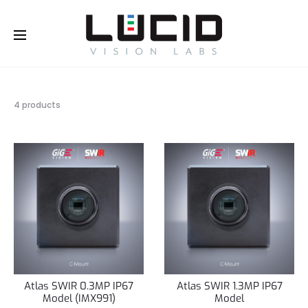
Buy Online!
4
4 products
개
결
과
모
두
표
시
Atlas SWIR 0.3MP IP67
Atlas SWIR 1.3MP IP67
Model (IMX991)
Model