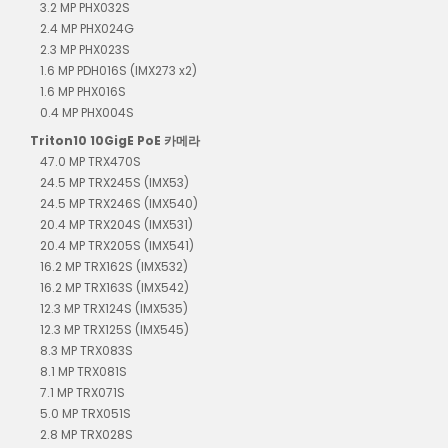
3.2 MP PHX032S
2.4 MP PHX024G
2.3 MP PHX023S
1.6 MP PDH016S (IMX273 x2)
1.6 MP PHX016S
0.4 MP PHX004S
Triton10 10GigE PoE 카메라
47.0 MP TRX470S
24.5 MP TRX245S (IMX53)
24.5 MP TRX246S (IMX540)
20.4 MP TRX204S (IMX531)
20.4 MP TRX205S (IMX541)
16.2 MP TRX162S (IMX532)
16.2 MP TRX163S (IMX542)
12.3 MP TRX124S (IMX535)
12.3 MP TRX125S (IMX545)
8.3 MP TRX083S
8.1 MP TRX081S
7.1 MP TRX071S
5.0 MP TRX051S
2.8 MP TRX028S