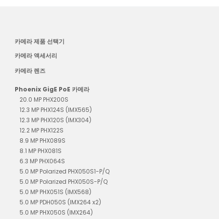
카메라 제품 선택기
카메라 액세서리
카메라 렌즈
Phoenix GigE PoE 카메라
20.0 MP PHX200S
12.3 MP PHX124S (IMX565)
12.3 MP PHX120S (IMX304)
12.2 MP PHX122S
8.9 MP PHX089S
8.1 MP PHX081S
6.3 MP PHX064S
5.0 MP Polarized PHX050S1-P/Q
5.0 MP Polarized PHX050S-P/Q
5.0 MP PHX051S (IMX568)
5.0 MP PDH050S (IMX264 x2)
5.0 MP PHX050S (IMX264)