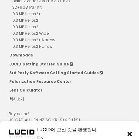
Helios2 Wide Chroma 3D+RGB
3D+RGB IP67 Kit
0.3 MP Helios2+
0.3 MP Helios2
0.3 MP Helios2
0.3 MP Helios2 Wide
0.3 MP Helios2+ Narrow
0.3 MP Helios2 Narrow
Downloads
LUCID Getting Started Guide
3rd Party Software Getting Started Guides
Polarization Resource Center
Lens Calculator
회사소개
Buy online!
US, CAD, AU, JPN, NZ, SG, KR ($) & EU (€)
LUCID에 오신 것을 환영합니
다.