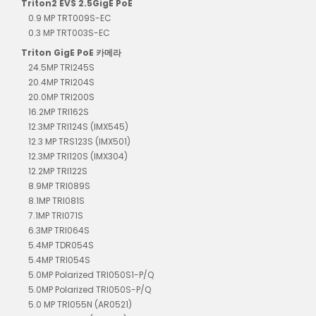
Triton2 EVS 2.5GigE PoE
0.9 MP TRT009S-EC
0.3 MP TRT003S-EC
Triton GigE PoE 카메라
24.5MP TRI245S
20.4MP TRI204S
20.0MP TRI200S
16.2MP TRI162S
12.3MP TRI124S (IMX545)
12.3 MP TRS123S (IMX501)
12.3MP TRI120S (IMX304)
12.2MP TRI122S
8.9MP TRI089S
8.1MP TRI081S
7.1MP TRI071S
6.3MP TRI064S
5.4MP TDR054S
5.4MP TRI054S
5.0MP Polarized TRI050S1-P/Q
5.0MP Polarized TRI050S-P/Q
5.0 MP TRI055N (AR0521)