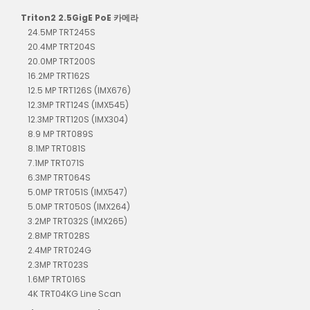
Triton2 2.5GigE PoE 카메라
24.5MP TRT245S
20.4MP TRT204S
20.0MP TRT200S
16.2MP TRT162S
12.5 MP TRT126S (IMX676)
12.3MP TRT124S (IMX545)
12.3MP TRT120S (IMX304)
8.9 MP TRT089S
8.1MP TRT081S
7.1MP TRT071S
6.3MP TRT064S
5.0MP TRT051S (IMX547)
5.0MP TRT050S (IMX264)
3.2MP TRT032S (IMX265)
2.8MP TRT028S
2.4MP TRT024G
2.3MP TRT023S
1.6MP TRT016S
4K TRT04KG Line Scan