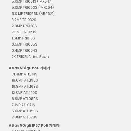
5.0MP TRI051S (IMX547)
5.0MP TRI050S (IMX264)
5.0 MP TRI055N (AR0521)
3.2MP TRI032S
2.8MP TRI028S
2.3MP TRI023S
1.6MP TRI016S
0.5MP TRI005S
0.4MP TRI004S
2K TRI02KA Line Scan
Atlas 5GigE PoE 카메라
31.4MP ATL314S
19.6MP ATL196S
16.8MP ATL168S
12.3MP ATL120S
8.9MP ATL089S
7.1MP ATL071S
5.0MP ATL050S
2.8MP ATL028S
Atlas 5GigE IP67 PoE 카메라