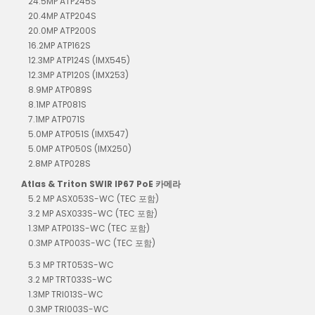
24.5MP ATP245S
20.4MP ATP204S
20.0MP ATP200S
16.2MP ATP162S
12.3MP ATP124S (IMX545)
12.3MP ATP120S (IMX253)
8.9MP ATP089S
8.1MP ATP081S
7.1MP ATP071S
5.0MP ATP051S (IMX547)
5.0MP ATP050S (IMX250)
2.8MP ATP028S
Atlas & Triton SWIR IP67 PoE 카메라
5.2 MP ASX053S-WC (TEC 포함)
3.2 MP ASX033S-WC (TEC 포함)
1.3MP ATP013S-WC (TEC 포함)
0.3MP ATP003S-WC (TEC 포함)
5.3 MP TRT053S-WC
3.2 MP TRT033S-WC
1.3MP TRI013S-WC
0.3MP TRI003S-WC