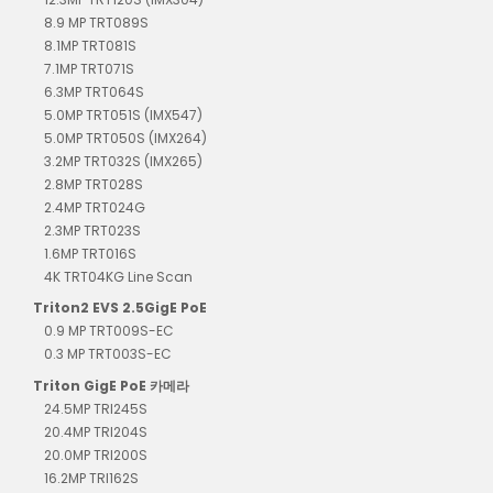
8.9 MP TRT089S
8.1MP TRT081S
7.1MP TRT071S
6.3MP TRT064S
5.0MP TRT051S (IMX547)
5.0MP TRT050S (IMX264)
3.2MP TRT032S (IMX265)
2.8MP TRT028S
2.4MP TRT024G
2.3MP TRT023S
1.6MP TRT016S
4K TRT04KG Line Scan
Triton2 EVS 2.5GigE PoE
0.9 MP TRT009S-EC
0.3 MP TRT003S-EC
Triton GigE PoE 카메라
24.5MP TRI245S
20.4MP TRI204S
20.0MP TRI200S
16.2MP TRI162S