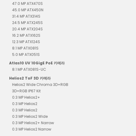
47.0 MP ATX470S
45.0 MP ATX450N
31.4 MP ATX314S
24.5 MP ATX245S
20.4 MP ATX204S
16.2 MP ATX162S
12.3 MP ATX124S
8.1 MP ATX081S
5.0 MP ATX051S
Atlas10 UV 10GigE PoE 카메라
8.1 MP ATX081S-UC
Helios2 ToF 3D 카메라
Helios2 Wide Chroma 3D+RGB
3D+RGB IP67 Kit
0.3 MP Helios2+
0.3 MP Helios2
0.3 MP Helios2
0.3 MP Helios2 Wide
0.3 MP Helios2+ Narrow
0.3 MP Helios2 Narrow