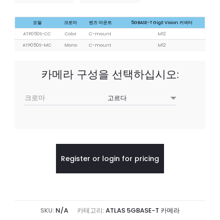
모델
크로마
렌즈 마운트
5GBASE-T GigE Vision 커넥터
ATP050S-CC
Color
C-mount
M12
ATP050S-MC
Mono
C-mount
M12
카메라 구성을 선택하십시오:
크로마
Register or login for pricing
SKU:
N/A
카테고리:
ATLAS 5GBASE-T 카메라