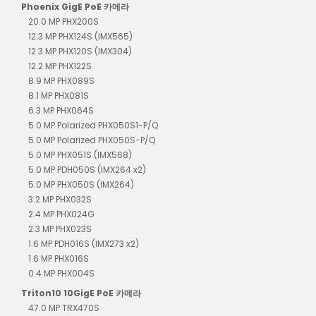
Phoenix GigE PoE 카메라
20.0 MP PHX200S
12.3 MP PHX124S (IMX565)
12.3 MP PHX120S (IMX304)
12.2 MP PHX122S
8.9 MP PHX089S
8.1 MP PHX081S
6.3 MP PHX064S
5.0 MP Polarized PHX050S1-P/Q
5.0 MP Polarized PHX050S-P/Q
5.0 MP PHX051S (IMX568)
5.0 MP PDH050S (IMX264 x2)
5.0 MP PHX050S (IMX264)
3.2 MP PHX032S
2.4 MP PHX024G
2.3 MP PHX023S
1.6 MP PDH016S (IMX273 x2)
1.6 MP PHX016S
0.4 MP PHX004S
Triton10 10GigE PoE 카메라
47.0 MP TRX470S