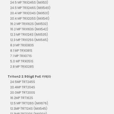
24.5 MP TRX245S (IMX53)
24.5 MP TRX246S (IMX540)
20.4 MP TRX204S (IMX531)
20.4 MP TRX205S (IMX541)
16.2 MP TRX162S (IMX532)
16.2 MP TRX163S (IMX542)
12.3 MP TRX124S (IMX535)
12.3 MP TRX125S (IMX545)
8.3 MP TRX083S
8.1 MP TRX081S
7.1 MP TRX071S
5.0 MP TRX051S
2.8 MP TRX028S
Triton2 2.5GigE PoE 카메라
24.5MP TRT245S
20.4MP TRT204S
20.0MP TRT200S
16.2MP TRT162S
12.5 MP TRT126S (IMX676)
12.3MP TRT124S (IMX545)
12.3MP TRT120S (IMX304)