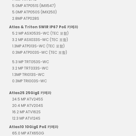
5.0MP ATP051S (IMX547)
5.0MP ATP050S (IMX250)
2.8MP ATP028S
Atlas & Triton SWIR IP67 PoE 카메라
5.2 MP ASX053S-WC (TEC 포함)
3.2 MP ASX033S-WC (TEC 포함)
1.3MP ATP013S-WC (TEC 포함)
0.3MP ATP003S-WC (TEC 포함)
5.3 MP TRT053S-WC
3.2 MP TRT033S-WC
1.3MP TRI013S-WC
0.3MP TRI003S-WC
Atlas25 25GigE 카메라
24.5 MP ATV245S
20.4 MP ATV204S
16.2 MP ATV162S
12.3 MP ATV124S
Atlas10 10GigE PoE 카메라
65.0 MP ATX650G