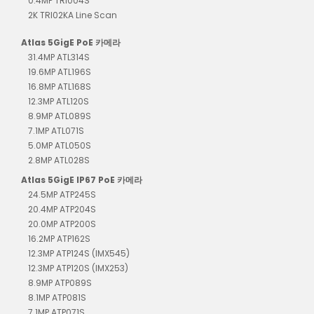
0.4MP TRI004S
2K TRI02KA Line Scan
Atlas 5GigE PoE 카메라
31.4MP ATL314S
19.6MP ATL196S
16.8MP ATL168S
12.3MP ATL120S
8.9MP ATL089S
7.1MP ATL071S
5.0MP ATL050S
2.8MP ATL028S
Atlas 5GigE IP67 PoE 카메라
24.5MP ATP245S
20.4MP ATP204S
20.0MP ATP200S
16.2MP ATP162S
12.3MP ATP124S (IMX545)
12.3MP ATP120S (IMX253)
8.9MP ATP089S
8.1MP ATP081S
7.1MP ATP071S