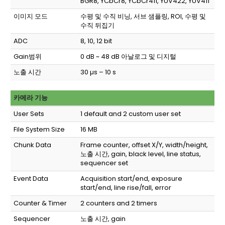
BGR8, YCbCr8, YCbCr411, YUV422, YUV411
이미지 모드
수평 및 수직 비닝, 서브 샘플링, ROI, 수평 및
수직 뒤집기
ADC
8, 10, 12 bit
Gain범위
0 dB ~ 48 dB 아날로그 및 디지털
노출 시간
30 µs – 10 s
카메라 기능
User Sets
1 default and 2 custom user set
File System Size
16 MB
Chunk Data
Frame counter, offset X/Y, width/height,
노출 시간, gain, black level, line status,
sequencer set
Event Data
Acquisition start/end, exposure
start/end, line rise/fall, error
Counter & Timer
2 counters and 2 timers
Sequencer
노출 시간, gain