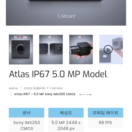
Atlas IP67 5.0 MP Model
Home
Atlas 5GBASE-T Camera
Atlas
Atlas
Atlas IP67 – 5.0 MP Sony IMX250 CMOS
IP67
IP67
2.8
5.0
MP
MP
센서
해상도
프레임 레이트
Sony IMX250
5.0 MP 2448 x
98 FPS
CMOS
2048 px