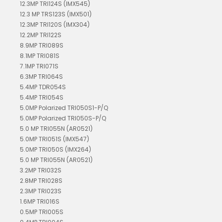
12.3MP TRI124S (IMX545)
12.3 MP TRS123S (IMX501)
12.3MP TRI120S (IMX304)
12.2MP TRI122S
8.9MP TRI089S
8.1MP TRI081S
7.1MP TRI071S
6.3MP TRI064S
5.4MP TDR054S
5.4MP TRI054S
5.0MP Polarized TRI050S1-P/Q
5.0MP Polarized TRI050S-P/Q
5.0 MP TRI055N (AR0521)
5.0MP TRI051S (IMX547)
5.0MP TRI050S (IMX264)
5.0 MP TRI055N (AR0521)
3.2MP TRI032S
2.8MP TRI028S
2.3MP TRI023S
1.6MP TRI016S
0.5MP TRI005S