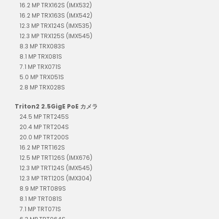
16.2 MP TRX162S (IMX532)
16.2 MP TRX163S (IMX542)
12.3 MP TRX124S (IMX535)
12.3 MP TRX125S (IMX545)
8.3 MP TRX083S
8.1 MP TRX081S
7.1 MP TRX071S
5.0 MP TRX051S
2.8 MP TRX028S
Triton2 2.5GigE PoE カメラ
24.5 MP TRT245S
20.4 MP TRT204S
20.0 MP TRT200S
16.2 MP TRT162S
12.5 MP TRT126S (IMX676)
12.3 MP TRT124S (IMX545)
12.3 MP TRT120S (IMX304)
8.9 MP TRT089S
8.1 MP TRT081S
7.1 MP TRT071S