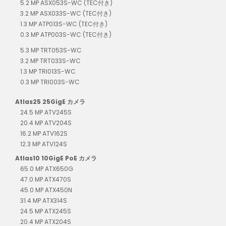
5.2 MP ASX053S-WC (TEC付き)
3.2 MP ASX033S-WC (TEC付き)
1.3 MP ATP013S-WC (TEC付き)
0.3 MP ATP003S-WC (TEC付き)
5.3 MP TRT053S-WC
3.2 MP TRT033S-WC
1.3 MP TRI013S-WC
0.3 MP TRI003S-WC
Atlas25 25GigE カメラ
24.5 MP ATV245S
20.4 MP ATV204S
16.2 MP ATV162S
12.3 MP ATV124S
Atlas10 10GigE PoE カメラ
65.0 MP ATX650G
47.0 MP ATX470S
45.0 MP ATX450N
31.4 MP ATX314S
24.5 MP ATX245S
20.4 MP ATX204S