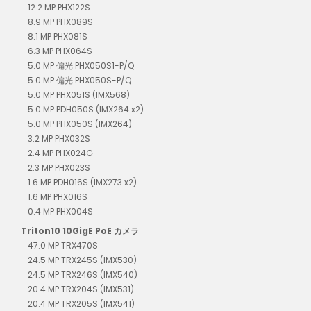
12.2 MP PHX122S
8.9 MP PHX089S
8.1 MP PHX081S
6.3 MP PHX064S
5.0 MP 偏光 PHX050S1-P/Q
5.0 MP 偏光 PHX050S-P/Q
5.0 MP PHX051S (IMX568)
5.0 MP PDH050S (IMX264 x2)
5.0 MP PHX050S (IMX264)
3.2 MP PHX032S
2.4 MP PHX024G
2.3 MP PHX023S
1.6 MP PDH016S (IMX273 x2)
1.6 MP PHX016S
0.4 MP PHX004S
Triton10 10GigE PoE カメラ
47.0 MP TRX470S
24.5 MP TRX245S (IMX530)
24.5 MP TRX246S (IMX540)
20.4 MP TRX204S (IMX531)
20.4 MP TRX205S (IMX541)