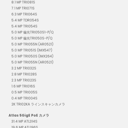
8.1 MP TRI081S
7.1 MP TRI071S
6.3 MP TRI064S
5.4 MP TDR054S
5.4 MP TRI054S
5.0 MP 偏光TRI050S1-P/Q
5.0 MP 偏光TRI050S-P/Q
5.0 MP TRI055N (AR0521)
5.0 MP TRI051S (IMX547)
5.0 MP TRI050S (IMX264)
5.0 MP TRI055N (AR0521)
3.2 MP TRI032S
2.8 MP TRI028S
2.3 MP TRI023S
1.6 MP TRI016S
0.5 MP TRI005S
0.4 MP TRI004S
2K TRI02KA ラインスキャンカメラ
Atlas 5GigE PoE カメラ
31.4 MP ATL314S
19.6 MP ATL196S