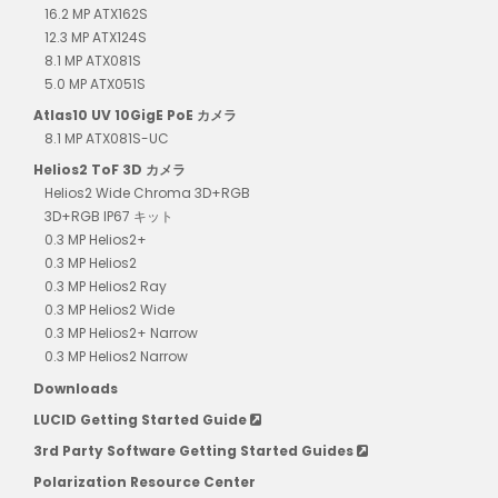
16.2 MP ATX162S
12.3 MP ATX124S
8.1 MP ATX081S
5.0 MP ATX051S
Atlas10 UV 10GigE PoE カメラ
8.1 MP ATX081S-UC
Helios2 ToF 3D カメラ
Helios2 Wide Chroma 3D+RGB
3D+RGB IP67 キット
0.3 MP Helios2+
0.3 MP Helios2
0.3 MP Helios2 Ray
0.3 MP Helios2 Wide
0.3 MP Helios2+ Narrow
0.3 MP Helios2 Narrow
Downloads
LUCID Getting Started Guide
3rd Party Software Getting Started Guides
Polarization Resource Center