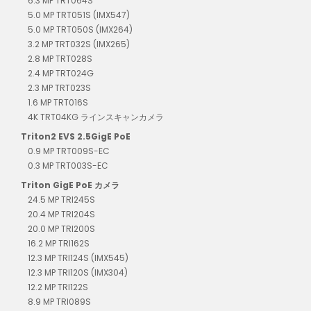
6.3 MP TRT064S
5.0 MP TRT051S (IMX547)
5.0 MP TRT050S (IMX264)
3.2 MP TRT032S (IMX265)
2.8 MP TRT028S
2.4 MP TRT024G
2.3 MP TRT023S
1.6 MP TRT016S
4K TRT04KG ラインスキャンカメラ
Triton2 EVS 2.5GigE PoE
0.9 MP TRT009S-EC
0.3 MP TRT003S-EC
Triton GigE PoE カメラ
24.5 MP TRI245S
20.4 MP TRI204S
20.0 MP TRI200S
16.2 MP TRI162S
12.3 MP TRI124S (IMX545)
12.3 MP TRI120S (IMX304)
12.2 MP TRI122S
8.9 MP TRI089S