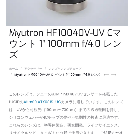
Myutron HF10040V-UV Cマ
ウント 1″ 100mm f/4.0 レン
ズ
ホーム
アクセサリー
レンズとレンズチューブ
Myutron
Tamron
Myutron HF10040V-UV Cマウント 1″ 100mm f/4.0 レンズ
HF5035V-
SWIR
UV
C
C
マ
このレンズは、ソニーの8.1MP IMX487 UVセンサーを搭載した
マ
ウ
LUCIDの
Atlas10 ATX081S-UC
カメラに適しています。このレンズ
ウ
ン
は、UVから可視光（190nm〜700nm）までの透過範囲を持ち、
ン
ト
ト
1″
シリコンウェハーやICチップの傷や不規則性の検査に最適です。
1″
12mm
これらのレンズは、半導体製造、研究開発、ライフサイエンス、
50mm
f/1.6
リサイクルなど、さまざまな分野で使用できます。
ご注意くださ