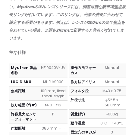
f/3.5
レ
レ
ン
い。MyutronのUVレンズシリーズには、調整可能な狭帯域焦点波
ン
ズ
長リングが付いています。このリングは、光源の波長に合わせて
ズ
設定する必要があります。例えば、レンズが200nmの光で焦点を
合わせている場合、光源を210nmに変更すると焦点がずれてしま
います。
主な仕様
Myutron 製品
HF10040V-UV
操作方法フォー
Manual
名称
カス
LUCID SKU:
MHFUV1000
作方法アイリス
Manual
焦点距離
100 mm, fixed
フィルタ径
M43 x 0.75
focal length
外径寸法
φ52.5 x
絞り範囲 (f/#)
f4.0 – f16
158.8mm
許容最大センサ
1″
質量(約)
~680g
ーフォーマット
動作温度
0°C – +40°C
作動距離
386 mm – ∞
固定穴のネジが
3