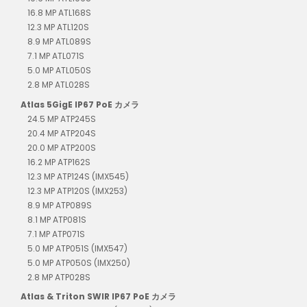
16.8 MP ATL168S
12.3 MP ATL120S
8.9 MP ATL089S
7.1 MP ATL071S
5.0 MP ATL050S
2.8 MP ATL028S
Atlas 5GigE IP67 PoE カメラ
24.5 MP ATP245S
20.4 MP ATP204S
20.0 MP ATP200S
16.2 MP ATP162S
12.3 MP ATP124S (IMX545)
12.3 MP ATP120S (IMX253)
8.9 MP ATP089S
8.1 MP ATP081S
7.1 MP ATP071S
5.0 MP ATP051S (IMX547)
5.0 MP ATP050S (IMX250)
2.8 MP ATP028S
Atlas & Triton SWIR IP67 PoE カメラ