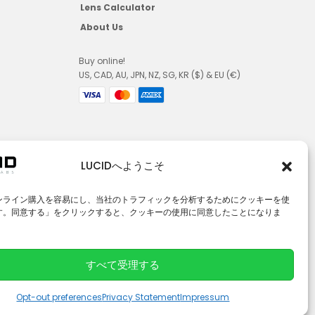
Lens Calculator
About Us
Buy online!
US, CAD, AU, JPN, NZ, SG, KR ($) & EU (€)
LUCIDへようこそ
ンライン購入を容易にし、当社のトラフィックを分析するためにクッキーを使
す。同意する」をクリックすると、クッキーの使用に同意したことになりま
すべて受理する
© 2026 LUCID Vision Labs Inc.
L
Y
Opt-out preferences
Privacy Statement
Impressum
i
o
n
u