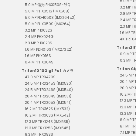
5.0 MP T
5.0 MP 偏光 PHX050S-P/Q
3.2 MP T
5.0 MP PHX051S (IMX568)
2.8 MP T
5.0 MP PDH050S (IMX264 x2)
2.4 MP 
5.0 MP PHX050S (IMX264)
2.3 MP T
3.2 MP PHX032S
1.6 MP T
2.4 MP PHX024G
4K TR
2.3 MP PHX023S
Triton2 E
1.6 MP PDH016S (IMX273 x2)
0.9 MP 
1.6 MP PHX016S
0.3 MP 
0.4 MP PHX004S
Triton G
Triton10 10GigE PoE カメラ
24.5 MP 
47.0 MP TRX470S
20.4 MP 
24.5 MP TRX245S (IMX530)
20.0 MP 
24.5 MP TRX246S (IMX540)
16.2 MP T
20.4 MP TRX204S (IMX531)
12.3 MP 
20.4 MP TRX205S (IMX541)
12.3 MP 
16.2 MP TRX162S (IMX532)
12.2 MP T
16.2 MP TRX163S (IMX542)
8.9 MP T
12.3 MP TRX124S (IMX535)
8.1 MP TR
12.3 MP TRX125S (IMX545)
7.1 MP TR
8.3 MP TRX083S