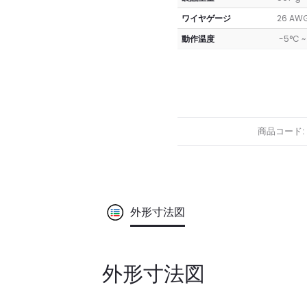
ワイヤゲージ
26 AW
動作温度
-5°C ~
商品コード:
外形寸法図
外形寸法図