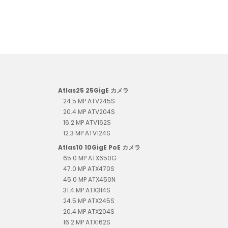
Atlas25 25GigE カメラ
24.5 MP ATV245S
20.4 MP ATV204S
16.2 MP ATV162S
12.3 MP ATV124S
Atlas10 10GigE PoE カメラ
65.0 MP ATX650G
47.0 MP ATX470S
45.0 MP ATX450N
31.4 MP ATX314S
24.5 MP ATX245S
20.4 MP ATX204S
16.2 MP ATX162S