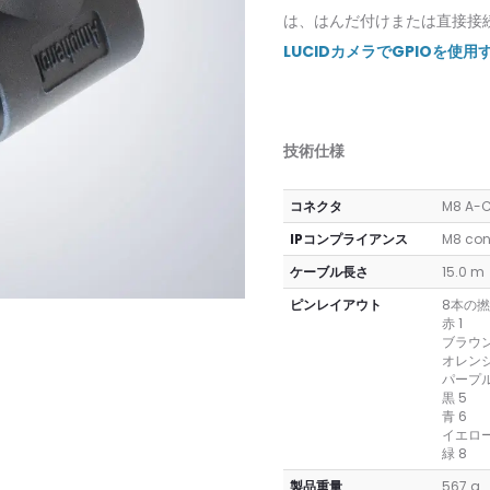
は、はんだ付けまたは直接接
LUCIDカメラでGPIOを使
技術仕様
コネクタ
M8 A-C
IPコンプライアンス
M8 conn
ケーブル長さ
15.0 m
ピンレイアウト
8本の撚
赤 1
ブラウン
オレンジ
パープル
黒 5
青 6
イエロー
緑 8
製品重量
567 g