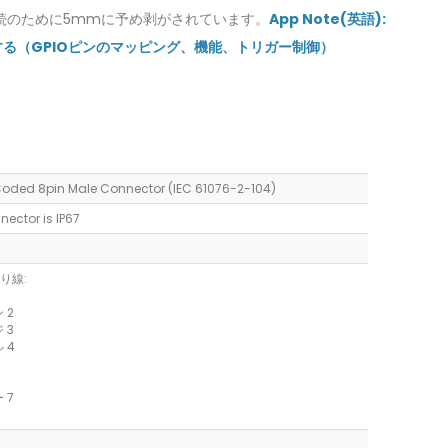
ー
ブ
続のために5mmに予め剥がされています。
App Note(英語):
ブ
ラ
用する（GPIOピンのマッピング、機能、トリガー制御）
ル、
ッ
M8
ク
コ
シ
ネ
ー
ク
ル
タ
ド
ー
加
oded 8pin Male Connector (IEC 61076-2-104)
[直
工
角、
爪
ector is IP67
上]
折
れ
防
り線:
止
 2
カ
 3
バ
 4
ー
付
き
 7
STP