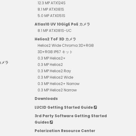
12.3 MP ATX124S
8.1 MP ATX081S
5.0 MP ATX051S
Atlas10 UV 10GigE PoE カメラ
8.1 MP ATX081S-UC
Helios2 ToF 3D カメラ
Helios2 Wide Chroma 3D+RGB
3D+RGB IP67 キット
0.3 MP Helios2+
 カメラ
0.3 MP Helios2
0.3 MP Helios2 Ray
0.3 MP Helios2 Wide
0.3 MP Helios2+ Narrow
0.3 MP Helios2 Narrow
Downloads
LUCID Getting Started Guide
3rd Party Software Getting Started
Guides
Polarization Resource Center