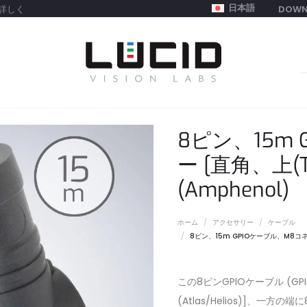
日本語
詳しく
DOWN
S
f
8ピン、15m
ー [直角、上(Tri
(Amphenol)
ホーム
アクセサリー
ケーブル
8ピン、15m GPIOケーブル、M8コネクター
この8ピンGPIOケーブル (GPIO
(Atlas/Helios)]、