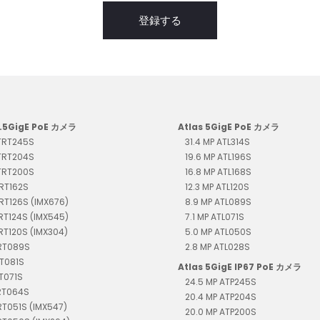
登録する
2.5GigE PoE カメラ
Atlas 5GigE PoE カメラ
 TRT245S
31.4 MP ATL314S
 TRT204S
19.6 MP ATL196S
 TRT200S
16.8 MP ATL168S
TRT162S
12.3 MP ATL120S
TRT126S (IMX676)
8.9 MP ATL089S
TRT124S (IMX545)
7.1 MP ATL071S
TRT120S (IMX304)
5.0 MP ATL050S
TRT089S
2.8 MP ATL028S
RT081S
Atlas 5GigE IP67 PoE カメラ
RT071S
24.5 MP ATP245S
TRT064S
20.4 MP ATP204S
RT051S (IMX547)
20.0 MP ATP200S