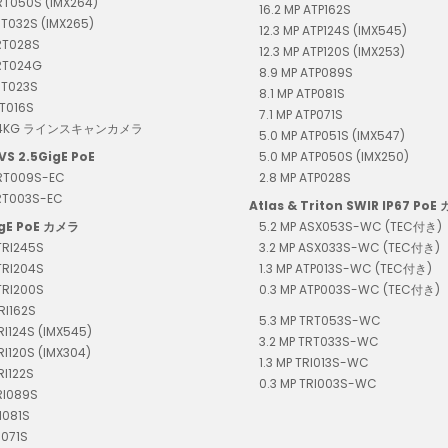
RT050S (IMX264)
16.2 MP ATP162S
RT032S (IMX265)
12.3 MP ATP124S (IMX545)
RT028S
12.3 MP ATP120S (IMX253)
TRT024G
8.9 MP ATP089S
RT023S
8.1 MP ATP081S
RT016S
7.1 MP ATP071S
T04KG ラインスキャンカメラ
5.0 MP ATP051S (IMX547)
VS 2.5GigE PoE
5.0 MP ATP050S (IMX250)
TRT009S-EC
2.8 MP ATP028S
TRT003S-EC
Atlas & Triton SWIR IP67 PoE
igE PoE カメラ
5.2 MP ASX053S-WC (TEC付き)
TRI245S
3.2 MP ASX033S-WC (TEC付き)
TRI204S
1.3 MP ATP013S-WC (TEC付き)
TRI200S
0.3 MP ATP003S-WC (TEC付き)
RI162S
5.3 MP TRT053S-WC
TRI124S (IMX545)
3.2 MP TRT033S-WC
TRI120S (IMX304)
1.3 MP TRI013S-WC
RI122S
0.3 MP TRI003S-WC
RI089S
I081S
I071S