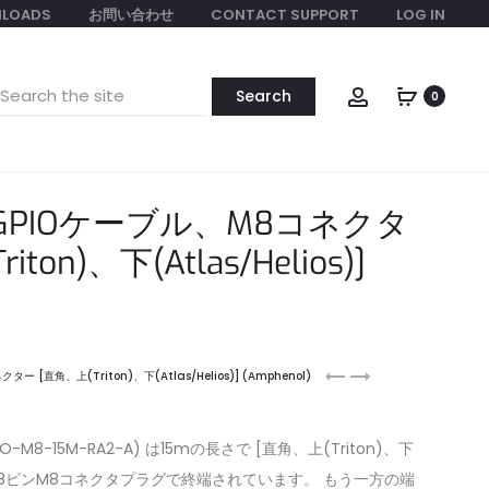
LOADS
お問い合わせ
CONTACT SUPPORT
LOG IN
earch
Account
0
or:
 GPIOケーブル、M8コネクタ
ton)、下(Atlas/Helios)]
8
2m,
 [直角、上(Triton)、下(Atlas/Helios)] (Amphenol)
ピ
CAT6A
ン、
ケ
5.0m
ー
-M8-15M-RA2-A) は15mの長さで [直角、上(Triton)、下
GPIO
ブ
一方の端に8ピンM8コネクタプラグで終端されています。 もう一方の端
ケ
ル