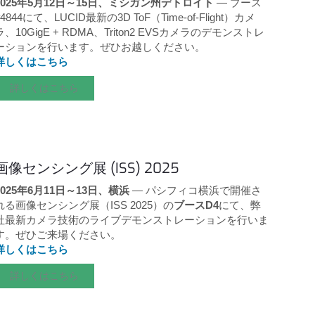
2025年5月12日～15日、ミシガン州デトロイト
— ブース
#4844にて、LUCID最新の3D ToF（Time-of-Flight）カメ
ラ、10GigE + RDMA、Triton2 EVSカメラのデモンストレ
ーションを行います。ぜひお越しください。
詳しくはこちら
詳しくはこちら
画像センシング展 (ISS) 2025
2025年6月11日～13日、横浜
— パシフィコ横浜で開催さ
れる画像センシング展（ISS 2025）の
ブースD4
にて、弊
社最新カメラ技術のライブデモンストレーションを行いま
す。ぜひご来場ください。
詳しくはこちら
詳しくはこちら