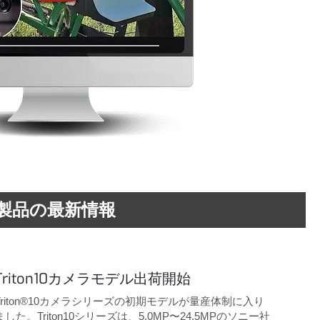
製品の最新情報
Triton10カメラモデル出荷開始
Triton®10カメラシリーズの初期モデルが量産体制に入り
ました。Triton10シリーズは、5.0MP〜24.5MPのソニー社