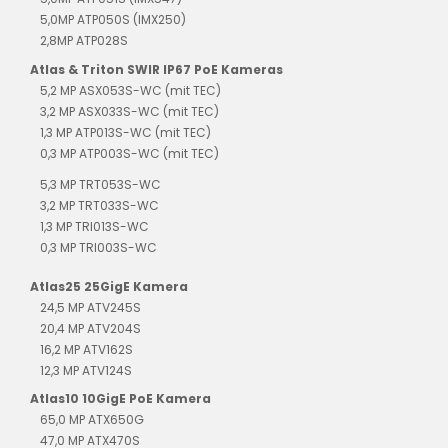
5,0MP ATP050S (IMX250)
2,8MP ATP028S
Atlas & Triton SWIR IP67 PoE Kameras
5,2 MP ASX053S-WC (mit TEC)
3,2 MP ASX033S-WC (mit TEC)
1,3 MP ATP013S-WC (mit TEC)
0,3 MP ATP003S-WC (mit TEC)
5,3 MP TRT053S-WC
3,2 MP TRT033S-WC
1,3 MP TRI013S-WC
0,3 MP TRI003S-WC
Atlas25 25GigE Kamera
24,5 MP ATV245S
20,4 MP ATV204S
16,2 MP ATV162S
12,3 MP ATV124S
Atlas10 10GigE PoE Kamera
65,0 MP ATX650G
47,0 MP ATX470S