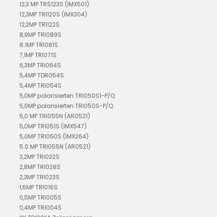
12,3 MP TRS123S (IMX501)
12,3MP TRI120S (IMX304)
12,2MP TRI122S
8,9MP TRI089S
8.1MP TRI081S
7,1MP TRI071S
6,3MP TRI064S
5,4MP TDR054S
5,4MP TRI054S
5,0MP polarisierten TRI050S1-P/Q
5,0MP polarisierten TRI050S-P/Q
5,0 MP TRI055N (AR0521)
5,0MP TRI051S (IMX547)
5,0MP TRI050S (IMX264)
5.0 MP TRI055N (AR0521)
3,2MP TRI032S
2,8MP TRI028S
2,3MP TRI023S
1,6MP TRI016S
0,5MP TRI005S
0,4MP TRI004S