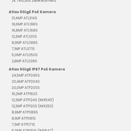
2K TRI02KA Zeilenkamera
Atlas 5GigE PoE Kamera
31,4MP ATL314S
19,6MP ATL196S
16,8MP ATL168S
12,3MP ATL120S
8,9MP ATL089S
7,1MP ATL071S
5,0MP ATL050S
2,8MP ATL028S
Atlas 5GigE IP67 PoE Kamera
24,5MP ATP245S
20,4MP ATP204S
20,0MP ATP200S
16,2MP ATP162S
12,3MP ATP124S (IMX545)
12,3MP ATP120S (IMX253)
8,9MP ATP089S
8,1MP ATP081S
7,1MP ATP071S
5,0MP ATP051S (IMX547)