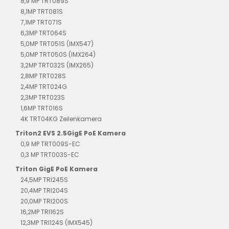
8,9 MP TRT089S
8,1MP TRT081S
7,1MP TRT071S
6,3MP TRT064S
5,0MP TRT051S (IMX547)
5,0MP TRT050S (IMX264)
3,2MP TRT032S (IMX265)
2,8MP TRT028S
2,4MP TRT024G
2,3MP TRT023S
1,6MP TRT016S
4K TRT04KG Zeilenkamera
Triton2 EVS 2.5GigE PoE Kamera
0,9 MP TRT009S-EC
0,3 MP TRT003S-EC
Triton GigE PoE Kamera
24,5MP TRI245S
20,4MP TRI204S
20,0MP TRI200S
16,2MP TRI162S
12,3MP TRI124S (IMX545)