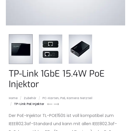
TP-Link 1GbE 15.4W PoE
Injektor
Home
Zubehör
PC-Karten, PoE, Kamera Netzteil
Procet
2-
TP-Link PoE Injektor
2.5/5.0GbE
CH
Der PoE-Injektor TL-POE150S ist voll kompatibel zum
30W
10G/5G/2.5G/1G
PoE+
PoE+
IEEE802.3af-Standard und kann mit allen IEEE802.3af-
Injector
NBASE-