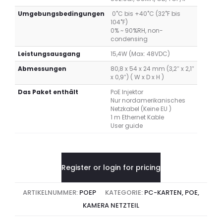
Umgebungsbedingungen
0˚C bis +40˚C (32˚F bis
104˚F)
0% ~ 90%RH, non-
condensing
Leistungsausgang
15,4W (Max: 48VDC)
Abmessungen
80,8 x 54 x 24 mm (3,2″ x 2,1″
x 0,9″) ( W x D x H )
Das Paket enthält
PoE Injektor
Nur nordamerikanisches
Netzkabel (Keine EU )
1 m Ethernet Kable
User guide
Register or login for pricing
ARTIKELNUMMER:
POEP
KATEGORIE:
PC-KARTEN, POE,
KAMERA NETZTEIL