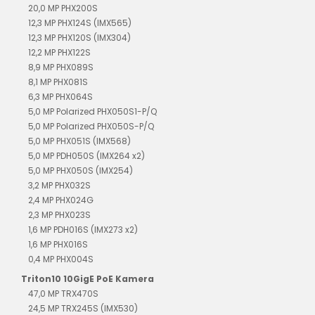
20,0 MP PHX200S
12,3 MP PHX124S (IMX565)
12,3 MP PHX120S (IMX304)
12,2 MP PHX122S
8,9 MP PHX089S
8,1 MP PHX081S
6,3 MP PHX064S
5,0 MP Polarized PHX050S1-P/Q
5,0 MP Polarized PHX050S-P/Q
5,0 MP PHX051S (IMX568)
5,0 MP PDH050S (IMX264 x2)
5,0 MP PHX050S (IMX254)
3,2 MP PHX032S
2,4 MP PHX024G
2,3 MP PHX023S
1,6 MP PDH016S (IMX273 x2)
1,6 MP PHX016S
0,4 MP PHX004S
Triton10 10GigE PoE Kamera
47,0 MP TRX470S
24,5 MP TRX245S (IMX530)