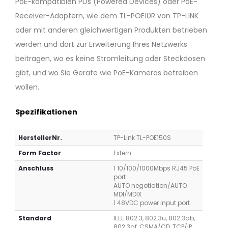
PoE-kompatiblen PDs (Powered Devices) oder PoE-
(802.3af/at,
T
NA/EU)
Netzwerkkarte
Receiver-Adaptern, wie dem TL-POE10R von TP-LINK
oder mit anderen gleichwertigen Produkten betrieben
werden und dort zur Erweiterung Ihres Netzwerks
beitragen, wo es keine Stromleitung oder Steckdosen
gibt, und wo Sie Geräte wie PoE-Kameras betreiben
wollen.
Spezifikationen
HerstellerNr.
TP-Link TL-POE150S
Form Factor
Extern
Anschluss
1 10/100/1000Mbps RJ45 PoE
port
AUTO negotiation/AUTO
MDI/MDIX
1 48VDC power input port
Standard
IEEE 802.3, 802.3u, 802.3ab,
802.3af, CSMA/CD, TCP/IP