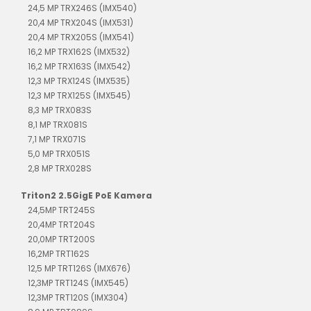
24,5 MP TRX246S (IMX540)
20,4 MP TRX204S (IMX531)
20,4 MP TRX205S (IMX541)
16,2 MP TRX162S (IMX532)
16,2 MP TRX163S (IMX542)
12,3 MP TRX124S (IMX535)
12,3 MP TRX125S (IMX545)
8,3 MP TRX083S
8,1 MP TRX081S
7,1 MP TRX071S
5,0 MP TRX051S
2,8 MP TRX028S
Triton2 2.5GigE PoE Kamera
24,5MP TRT245S
20,4MP TRT204S
20,0MP TRT200S
16,2MP TRT162S
12,5 MP TRT126S (IMX676)
12,3MP TRT124S (IMX545)
12,3MP TRT120S (IMX304)