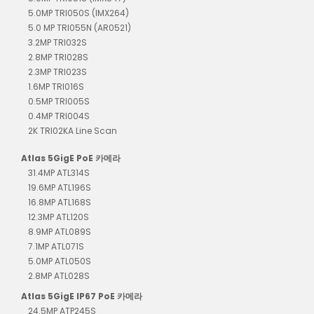
5.0MP TRI050S (IMX264)
5.0 MP TRI055N (AR0521)
3.2MP TRI032S
2.8MP TRI028S
2.3MP TRI023S
1.6MP TRI016S
0.5MP TRI005S
0.4MP TRI004S
2K TRI02KA Line Scan
Atlas 5GigE PoE 카메라
31.4MP ATL314S
19.6MP ATL196S
16.8MP ATL168S
12.3MP ATL120S
8.9MP ATL089S
7.1MP ATL071S
5.0MP ATL050S
2.8MP ATL028S
Atlas 5GigE IP67 PoE 카메라
24.5MP ATP245S