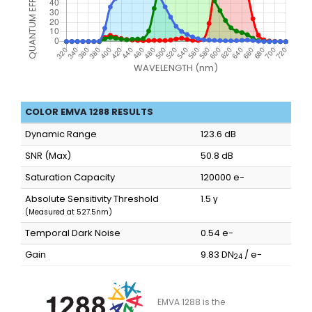
COLOR EMVA 1288 RESULTS
Dynamic Range
123.6 dB
SNR (Max)
50.8 dB
Saturation Capacity
120000 e-
Absolute Sensitivity Threshold
1.5 γ
(Measured at 527.5nm)
Temporal Dark Noise
0.54 e-
Gain
9.83 DN
/ e-
24
EMVA 1288 is the