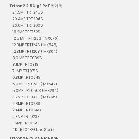
Triton2 2.5GigE PoE 카메라
24.5MP TRT245S
20.4MP TRT204S
20.0MP TRT200S
16.2MP TRT162S
12.5 MP TRT126S (IMX676)
12.3MP TRT124S (IMX545)
12.3MP TRT120S (IMX304)
8.9 MP TRT089S
8.1MP TRT081S
7.1MP TRT071S
6.3MP TRT064S
5.0MP TRT051S (IMX547)
5.0MP TRT050S (IMX264)
3.2MP TRT032S (IMX265)
2.8MP TRT028S
2.4MP TRT024G
2.3MP TRT023S
1.6MP TRT016S
4K TRT04KG Line Scan
Triton2 EVS 2.5GigE PoE