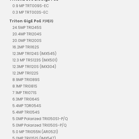
0.9 MP TRT009S-EC
0.3 MP TRT003S-EC
Triton GigE PoE 카메라
24.5MP TRI245S
20.4MP TRI204S
20.0MP TRI200S
16.2MP TRI162S
12.3MP TRI124S (IMX545)
12.3 MP TRS123S (IMX501)
12.3MP TRI120S (IMX304)
12.2MP TRI122S
8.9MP TRI089S
8.1MP TRI081S
7.1MP TRI071S
6.3MP TRI064S
5.4MP TDR054S
5.4MP TRI054S
5.0MP Polarized TRI050S1-P/Q
5.0MP Polarized TRI050S-P/Q
5.0 MP TRI055N (AR0521)
5.0MP TRI051S (IMX547)