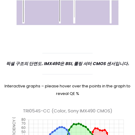
픽셀 구조의 단면도. IMX490은 BSI, 롤링 셔터 CMOS 센서입니다.
Interactive graphs – please hover over the points in the graph to
reveal QE %
TRI054S-CC (Color, Sony IMX490 CMOS)