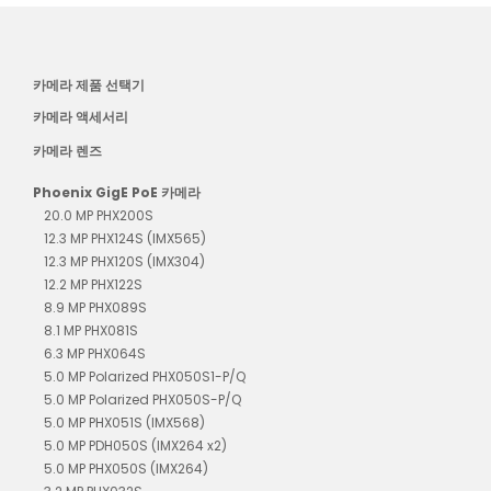
카메라 제품 선택기
카메라 액세서리
카메라 렌즈
Phoenix GigE PoE 카메라
20.0 MP PHX200S
12.3 MP PHX124S (IMX565)
12.3 MP PHX120S (IMX304)
12.2 MP PHX122S
8.9 MP PHX089S
8.1 MP PHX081S
6.3 MP PHX064S
5.0 MP Polarized PHX050S1-P/Q
5.0 MP Polarized PHX050S-P/Q
5.0 MP PHX051S (IMX568)
5.0 MP PDH050S (IMX264 x2)
5.0 MP PHX050S (IMX264)