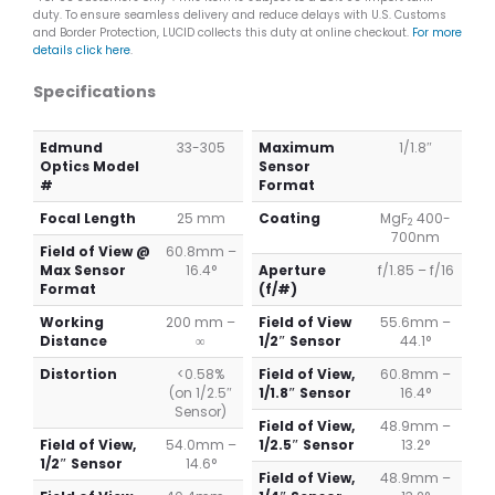
duty. To ensure seamless delivery and reduce delays with U.S. Customs
and Border Protection, LUCID collects this duty at online checkout.
For more
details click here
.
Specifications
Edmund
33-305
Maximum
1/1.8″
Optics Model
Sensor
#
Format
Focal Length
25 mm
Coating
MgF
400-
2
700nm
Field of View @
60.8mm –
Max Sensor
16.4°
Aperture
f/1.85 – f/16
Format
(f/#)
Working
200 mm –
Field of View
55.6mm –
Distance
∞
1/2″ Sensor
44.1°
Distortion
<0.58%
Field of View,
60.8mm –
(on 1/2.5″
1/1.8″ Sensor
16.4°
Sensor)
Field of View,
48.9mm –
Field of View,
54.0mm –
1/2.5″ Sensor
13.2°
1/2″ Sensor
14.6°
Field of View,
48.9mm –