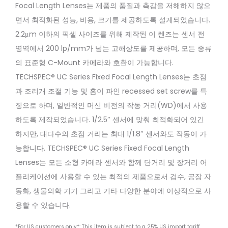
Mount
Mount
Focal Length Lenses는 제품의 품질과 촉감을 저해하지 않으
1/1.8″
1/1.8″
면서 최적화된 성능, 비용, 크기를 제공하도록 설계되었습니다.
16mm
6mm
f/1.8
f/1.4
2.2μm 이하의 픽셀 사이즈를 위해 제작된 이 렌즈는 센서 전
(C
영역에서 200 lp/mm가 넘는 고해상도를 제공하며, 모든 종류
Series)
의 표준형 C-Mount 카메라와 호환이 가능합니다.
TECHSPEC® UC Series Fixed Focal Length Lenses는 초점
과 조리개 조절 기능 및 홈이 파인 recessed set screw를 특
징으로 하며, 일반적인 머신 비전의 작동 거리(WD)에서 사용
하도록 제작되었습니다. 1/2.5″ 센서에 맞춰 최적화되어 있긴
하지만, 대다수의 초점 거리는 최대 1/1.8″ 센서와도 작동이 가
능합니다. TECHSPEC® UC Series Fixed Focal Length
Lenses는 모든 소형 카메라 센서와 함께 단거리 및 장거리 어
플리케이션에 사용할 수 있는 최적의 제품으로서 검수, 공장 자
동화, 생물의학 기기 그리고 기타 다양한 분야에 이상적으로 사
용할 수 있습니다.
*For US customers only*: This item is subject to a 25% US import tariff