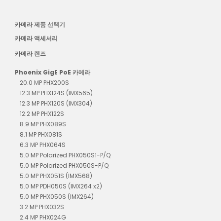
카메라 제품 선택기
카메라 액세서리
카메라 렌즈
Phoenix GigE PoE 카메라
20.0 MP PHX200S
12.3 MP PHX124S (IMX565)
12.3 MP PHX120S (IMX304)
12.2 MP PHX122S
8.9 MP PHX089S
8.1 MP PHX081S
6.3 MP PHX064S
5.0 MP Polarized PHX050S1-P/Q
5.0 MP Polarized PHX050S-P/Q
5.0 MP PHX051S (IMX568)
5.0 MP PDH050S (IMX264 x2)
5.0 MP PHX050S (IMX264)
3.2 MP PHX032S
2.4 MP PHX024G