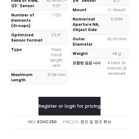
Field of View,
40.4mm –
1/4″ Sensor
13.2°
1/3″ Sensor
11.0°
Mount
C-Mount
Number of
7 (5)
Numerical
0.0314
Elements
Aperture NA,
(Groups)
Object Side
Optimized
1/2.5″
Outer
30.00 mm
Sensor Format
Diameter
Type
Fixed
Weight
48 g
Focal
Length
포함된 잠금 나사
4 total: 2x
Lens
normal, 2x
recessed
Maximum
31.28 mm
Length
Register or login for pricing
SKU:
EOUC250
카테고리:
렌즈 및 렌즈 튜브