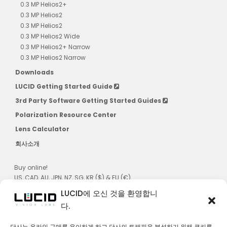
0.3 MP Helios2+
0.3 MP Helios2
0.3 MP Helios2
0.3 MP Helios2 Wide
0.3 MP Helios2+ Narrow
0.3 MP Helios2 Narrow
Downloads
LUCID Getting Started Guide
3rd Party Software Getting Started Guides
Polarization Resource Center
Lens Calculator
회사소개
Buy online!
US, CAD, AU, JPN, NZ, SG, KR ($) & EU (€)
LUCID에 오신 것을 환영합니
다.
당사는 온라인 구매를 용이하게 하고 당사의 트래픽을 분석하기 위해 쿠키를