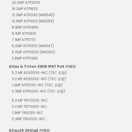
20.0MP ATP200S
16.2MP ATP162S
12.3MP ATP124S (IMX545)
12.3MP ATP120S (IMX253)
8.9MP ATP089S
8.1MP ATP081S
7.1MP ATP071S
5.0MP ATP051S (IMX547)
5.0MP ATP050S (IMX250)
2.8MP ATP028S
Atlas & Triton SWIR IP67 PoE 카메라
5.2 MP ASX053S-WC (TEC 포함)
3.2 MP ASX033S-WC (TEC 포함)
1.3MP ATP013S-WC (TEC 포함)
0.3MP ATP003S-WC (TEC 포함)
5.3 MP TRT053S-WC
3.2 MP TRT033S-WC
1.3MP TRI013S-WC
0.3MP TRI003S-WC
Atlas25 25GigE 카메라