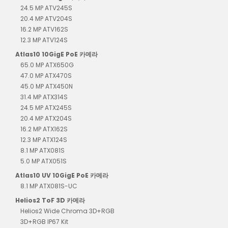
24.5 MP ATV245S
20.4 MP ATV204S
16.2 MP ATV162S
12.3 MP ATV124S
Atlas10 10GigE PoE 카메라
65.0 MP ATX650G
47.0 MP ATX470S
45.0 MP ATX450N
31.4 MP ATX314S
24.5 MP ATX245S
20.4 MP ATX204S
16.2 MP ATX162S
12.3 MP ATX124S
8.1 MP ATX081S
5.0 MP ATX051S
Atlas10 UV 10GigE PoE 카메라
8.1 MP ATX081S-UC
Helios2 ToF 3D 카메라
Helios2 Wide Chroma 3D+RGB
3D+RGB IP67 Kit