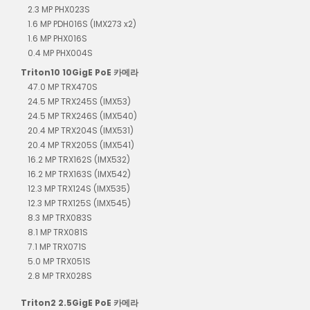
2.3 MP PHX023S
1.6 MP PDH016S (IMX273 x2)
1.6 MP PHX016S
0.4 MP PHX004S
Triton10 10GigE PoE 카메라
47.0 MP TRX470S
24.5 MP TRX245S (IMX53)
24.5 MP TRX246S (IMX540)
20.4 MP TRX204S (IMX531)
20.4 MP TRX205S (IMX541)
16.2 MP TRX162S (IMX532)
16.2 MP TRX163S (IMX542)
12.3 MP TRX124S (IMX535)
12.3 MP TRX125S (IMX545)
8.3 MP TRX083S
8.1 MP TRX081S
7.1 MP TRX071S
5.0 MP TRX051S
2.8 MP TRX028S
Triton2 2.5GigE PoE 카메라