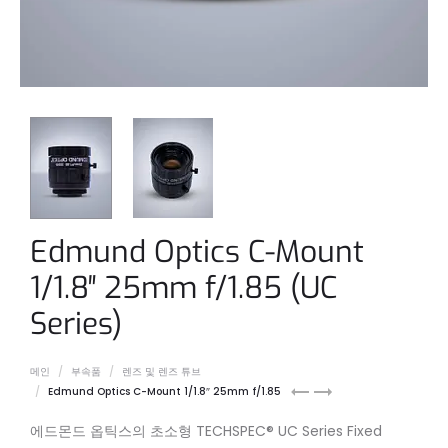
Edmund Optics C-Mount
1/1.8″ 25mm f/1.85 (UC
Series)
메인
부속품
렌즈 및 렌즈 튜브
Edmund
Edmund
Edmund Optics C-Mount 1/1.8″ 25mm f/1.85
Optics
Optics
에드몬드 옵틱스의 초소형 TECHSPEC® UC Series Fixed
C-
C-