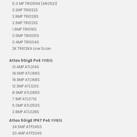
5.0 MP TRI055N (AR0521)
3.2MP TRI032S
2.8MP TRI028S
2.3MP TRI023S
1.6MP TRI016S
0.5MP TRI005S
0.4MP TRI004S
2K TRI02KA Line Scan
Atlas 5GigE PoE 카메라
31.4MP ATL314S
19.6MP ATL196S
16.8MP ATL168S
12.3MP ATL120S
8.9MP ATL089S
7.1MP ATL071S
5.0MP ATL050S
2.8MP ATL028S
Atlas 5GigE IP67 PoE 카메라
24.5MP ATP245S
20.4MP ATP204S