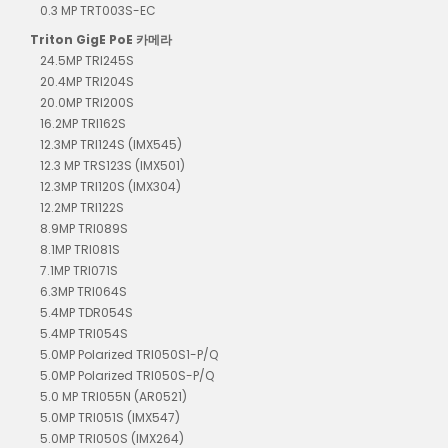
0.3 MP TRT003S-EC
Triton GigE PoE 카메라
24.5MP TRI245S
20.4MP TRI204S
20.0MP TRI200S
16.2MP TRI162S
12.3MP TRI124S (IMX545)
12.3 MP TRS123S (IMX501)
12.3MP TRI120S (IMX304)
12.2MP TRI122S
8.9MP TRI089S
8.1MP TRI081S
7.1MP TRI071S
6.3MP TRI064S
5.4MP TDR054S
5.4MP TRI054S
5.0MP Polarized TRI050S1-P/Q
5.0MP Polarized TRI050S-P/Q
5.0 MP TRI055N (AR0521)
5.0MP TRI051S (IMX547)
5.0MP TRI050S (IMX264)