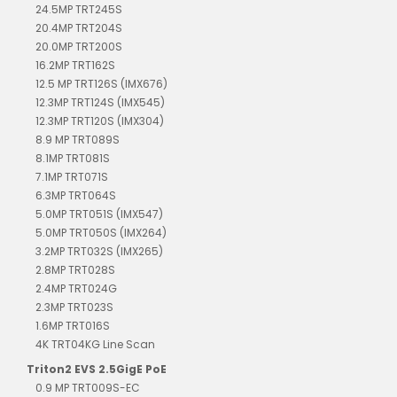
24.5MP TRT245S
20.4MP TRT204S
20.0MP TRT200S
16.2MP TRT162S
12.5 MP TRT126S (IMX676)
12.3MP TRT124S (IMX545)
12.3MP TRT120S (IMX304)
8.9 MP TRT089S
8.1MP TRT081S
7.1MP TRT071S
6.3MP TRT064S
5.0MP TRT051S (IMX547)
5.0MP TRT050S (IMX264)
3.2MP TRT032S (IMX265)
2.8MP TRT028S
2.4MP TRT024G
2.3MP TRT023S
1.6MP TRT016S
4K TRT04KG Line Scan
Triton2 EVS 2.5GigE PoE
0.9 MP TRT009S-EC