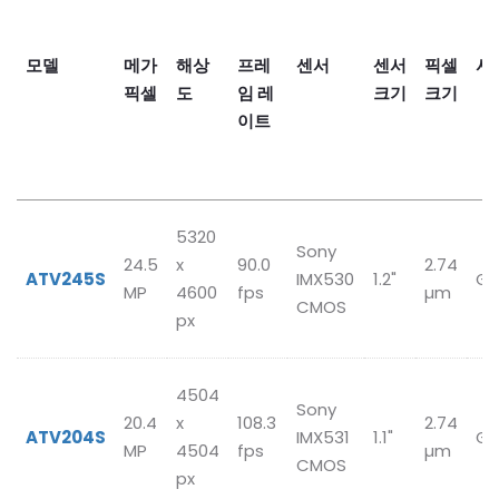
모델
메가
해상
프레
센서
센서
픽셀
셔
픽셀
도
임 레
크기
크기
이트
5320
Sony
24.5
x
90.0
2.74
ATV245S
IMX530
1.2"
Gl
MP
4600
fps
µm
CMOS
px
4504
Sony
20.4
x
108.3
2.74
ATV204S
IMX531
1.1"
Gl
MP
4504
fps
µm
CMOS
px