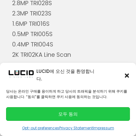
2.8MP TRI028S
2.3MP TRI023S
1.6MP TRI016S
0.5MP TRI005S
0.4MP TRI004S
2K TRI02KA Line Scan
Atlas 5GigE PoE 카메라
LUCID에 오신 것을 환영합니
다.
31.4MP ATL314S
19.6MP ATL196S
당사는 온라인 구매를 용이하게 하고 당사의 트래픽을 분석하기 위해 쿠키를
사용합니다. “동의”를 클릭하면 쿠키 사용에 동의하는 것입니다.
16.8MP ATL168S
12.3MP ATL120S
모두 동의
8.9MP ATL089S
Opt-out preferences
Privacy Statement
Impressum
7.1MP ATL071S