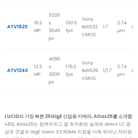
5320
Sony
16.2
x
150.5
2.74
ATV162S
IMX532
1.1"
Gl
MP
3040
fps
µm
CMOS
px
4096
Sony
12.3
x
176.2
2.74
ATV124S
IMX535
1/1.1"
Gl
MP
3000
fps
µm
CMOS
px
LUCID의 가장 빠른 25GigE 산업용 카메라, Atlas25를 소개합
니다.
Atlas25는 컴팩트하고 열 최적화된 설계에 direct LC 광
섬유 연결과 GigE Vision 3.0 RDMA 지원을 더해 뛰어난 처리량