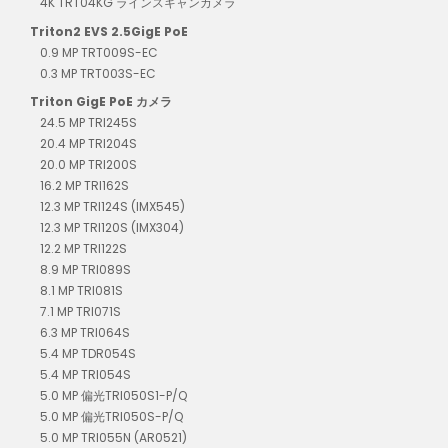
4K TRT04KG ラインスキャンカメラ
Triton2 EVS 2.5GigE PoE
0.9 MP TRT009S-EC
0.3 MP TRT003S-EC
Triton GigE PoE カメラ
24.5 MP TRI245S
20.4 MP TRI204S
20.0 MP TRI200S
16.2 MP TRI162S
12.3 MP TRI124S (IMX545)
12.3 MP TRI120S (IMX304)
12.2 MP TRI122S
8.9 MP TRI089S
8.1 MP TRI081S
7.1 MP TRI071S
6.3 MP TRI064S
5.4 MP TDR054S
5.4 MP TRI054S
5.0 MP 偏光TRI050S1-P/Q
5.0 MP 偏光TRI050S-P/Q
5.0 MP TRI055N (AR0521)