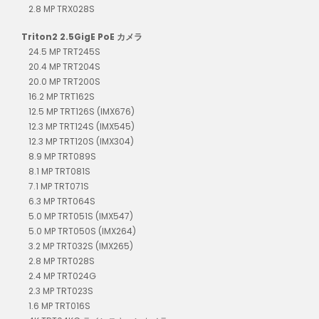
2.8 MP TRX028S
Triton2 2.5GigE PoE カメラ
24.5 MP TRT245S
20.4 MP TRT204S
20.0 MP TRT200S
16.2 MP TRT162S
12.5 MP TRT126S (IMX676)
12.3 MP TRT124S (IMX545)
12.3 MP TRT120S (IMX304)
8.9 MP TRT089S
8.1 MP TRT081S
7.1 MP TRT071S
6.3 MP TRT064S
5.0 MP TRT051S (IMX547)
5.0 MP TRT050S (IMX264)
3.2 MP TRT032S (IMX265)
2.8 MP TRT028S
2.4 MP TRT024G
2.3 MP TRT023S
1.6 MP TRT016S