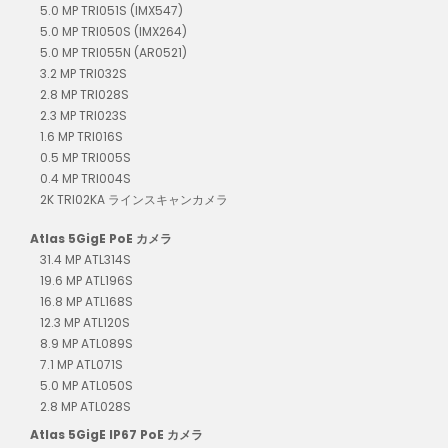
5.0 MP TRI051S (IMX547)
5.0 MP TRI050S (IMX264)
5.0 MP TRI055N (AR0521)
3.2 MP TRI032S
2.8 MP TRI028S
2.3 MP TRI023S
1.6 MP TRI016S
0.5 MP TRI005S
0.4 MP TRI004S
2K TRI02KA ラインスキャンカメラ
Atlas 5GigE PoE カメラ
31.4 MP ATL314S
19.6 MP ATL196S
16.8 MP ATL168S
12.3 MP ATL120S
8.9 MP ATL089S
7.1 MP ATL071S
5.0 MP ATL050S
2.8 MP ATL028S
Atlas 5GigE IP67 PoE カメラ