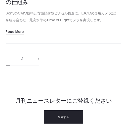
の仕組み
SonyのCAPD技術と背面照射型ピクセル構造に、LUCIDの専用カメラ設計
を組み合わせ、最高水準のTime of Flightカメラを実現します。
Read More
投
1
2
稿
の
ペ
ー
月刊ニュースレターにご登録ください
ジ
送
登録する