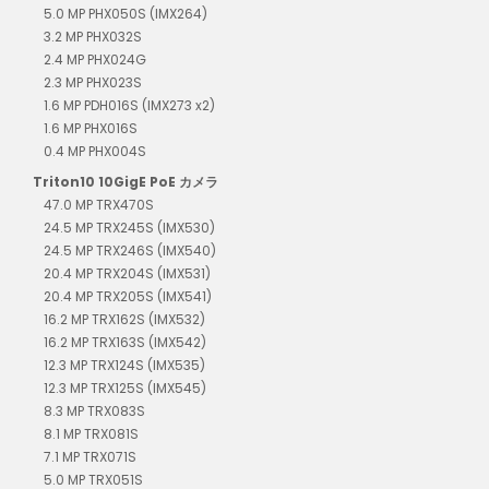
5.0 MP PHX050S (IMX264)
3.2 MP PHX032S
2.4 MP PHX024G
2.3 MP PHX023S
1.6 MP PDH016S (IMX273 x2)
1.6 MP PHX016S
0.4 MP PHX004S
Triton10 10GigE PoE カメラ
47.0 MP TRX470S
24.5 MP TRX245S (IMX530)
24.5 MP TRX246S (IMX540)
20.4 MP TRX204S (IMX531)
20.4 MP TRX205S (IMX541)
16.2 MP TRX162S (IMX532)
16.2 MP TRX163S (IMX542)
12.3 MP TRX124S (IMX535)
12.3 MP TRX125S (IMX545)
8.3 MP TRX083S
8.1 MP TRX081S
7.1 MP TRX071S
5.0 MP TRX051S