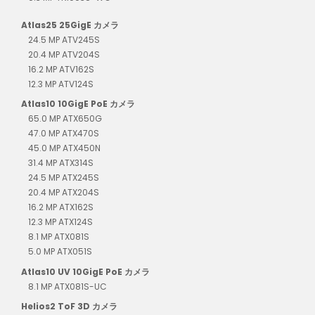
Atlas25 25GigE カメラ
24.5 MP ATV245S
20.4 MP ATV204S
16.2 MP ATV162S
12.3 MP ATV124S
Atlas10 10GigE PoE カメラ
65.0 MP ATX650G
47.0 MP ATX470S
45.0 MP ATX450N
31.4 MP ATX314S
24.5 MP ATX245S
20.4 MP ATX204S
16.2 MP ATX162S
12.3 MP ATX124S
8.1 MP ATX081S
5.0 MP ATX051S
Atlas10 UV 10GigE PoE カメラ
8.1 MP ATX081S-UC
Helios2 ToF 3D カメラ