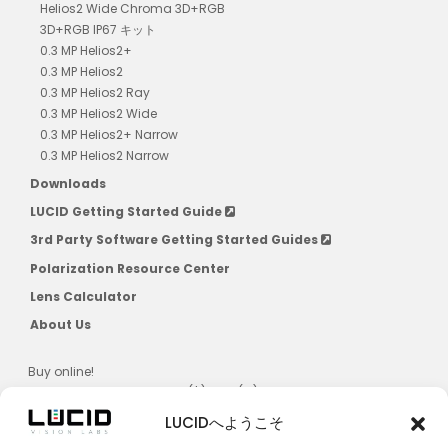
Helios2 Wide Chroma 3D+RGB
3D+RGB IP67 キット
0.3 MP Helios2+
0.3 MP Helios2
0.3 MP Helios2 Ray
0.3 MP Helios2 Wide
0.3 MP Helios2+ Narrow
0.3 MP Helios2 Narrow
Downloads
LUCID Getting Started Guide
3rd Party Software Getting Started Guides
Polarization Resource Center
Lens Calculator
About Us
Buy online!
US, CAD, AU, JPN, NZ, SG, KR ($) & EU (€)
LUCIDへようこそ