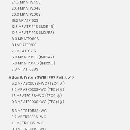
24.5 MP ATP245S
20.4 MP ATP204S
20.0 MP ATP200S
16.2 MP ATP162S
12.3 MP ATP124S (IMX545)
12.3 MP ATP120S (IMX253)
8.9 MP ATP089S
8.1 MP ATP081S
7.1 MP ATP071S
5.0 MP ATP051S (IMX547)
5.0 MP ATP050S (IMX250)
2.8 MP ATP028S
Atlas & Triton SWIR IP67 PoE カメラ
5.2 MP ASX053S-WC (TEC付き)
3.2 MP ASX033S-WC (TEC付き)
1.3 MP ATP013S-WC (TEC付き)
0.3 MP ATP003S-WC (TEC付き)
5.3 MP TRT053S-WC
3.2 MP TRT033S-WC
1.3 MP TRI013S-WC
0.3 MP TRI003S-WC