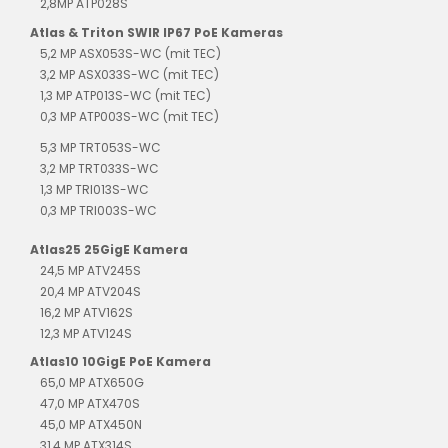
2,8MP ATP028S
Atlas & Triton SWIR IP67 PoE Kameras
5,2 MP ASX053S-WC (mit TEC)
3,2 MP ASX033S-WC (mit TEC)
1,3 MP ATP013S-WC (mit TEC)
0,3 MP ATP003S-WC (mit TEC)
5,3 MP TRT053S-WC
3,2 MP TRT033S-WC
1,3 MP TRI013S-WC
0,3 MP TRI003S-WC
Atlas25 25GigE Kamera
24,5 MP ATV245S
20,4 MP ATV204S
16,2 MP ATV162S
12,3 MP ATV124S
Atlas10 10GigE PoE Kamera
65,0 MP ATX650G
47,0 MP ATX470S
45,0 MP ATX450N
31,4 MP ATX314S