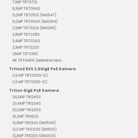
7,1MP TRT071S
6,3MP TRT064S
5,0MP TRT051S (IMX547)
5,0MP TRT050S (IMX264)
3,2MP TRT032S (IMX265)
2,8MP TRT028S
2,4MP TRT024G
2,3MP TRT023S
1,6MP TRT016S
4K TRT04KG Zeilenkamera
Triton2 EVS 2.5GigE PoE Kamera
0,9 MP TRT009S-EC
0,3 MP TRT003S-EC
Triton GigE PoE Kamera
24,5MP TRI245S
20,4MP TRI204S
20,0MP TRI200S
16,2MP TRI162S
12,3MP TRI124S (IMX545)
12,3 MP TRS123S (IMX501)
12,3MP TRI120S (IMX304)