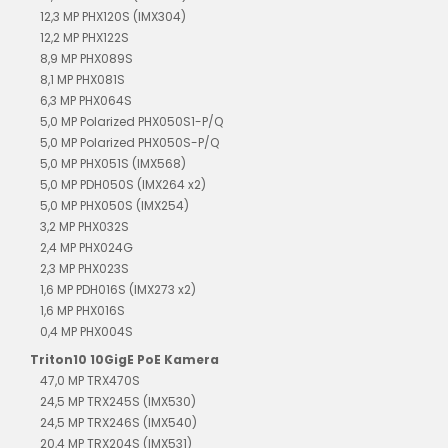
12,3 MP PHX120S (IMX304)
12,2 MP PHX122S
8,9 MP PHX089S
8,1 MP PHX081S
6,3 MP PHX064S
5,0 MP Polarized PHX050S1-P/Q
5,0 MP Polarized PHX050S-P/Q
5,0 MP PHX051S (IMX568)
5,0 MP PDH050S (IMX264 x2)
5,0 MP PHX050S (IMX254)
3,2 MP PHX032S
2,4 MP PHX024G
2,3 MP PHX023S
1,6 MP PDH016S (IMX273 x2)
1,6 MP PHX016S
0,4 MP PHX004S
Triton10 10GigE PoE Kamera
47,0 MP TRX470S
24,5 MP TRX245S (IMX530)
24,5 MP TRX246S (IMX540)
20,4 MP TRX204S (IMX531)