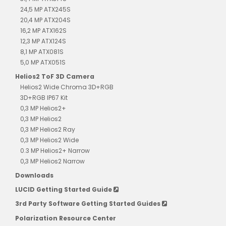
24,5 MP ATX245S
20,4 MP ATX204S
16,2 MP ATX162S
12,3 MP ATX124S
8,1 MP ATX081S
5,0 MP ATX051S
Helios2 ToF 3D Camera
Helios2 Wide Chroma 3D+RGB
3D+RGB IP67 Kit
0,3 MP Helios2+
0,3 MP Helios2
0,3 MP Helios2 Ray
0,3 MP Helios2 Wide
0.3 MP Helios2+ Narrow
0,3 MP Helios2 Narrow
Downloads
LUCID Getting Started Guide
3rd Party Software Getting Started Guides
Polarization Resource Center