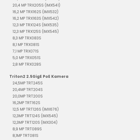
20,4 MP TRX205S (IMX541)
16,2 MP TRX162S (IMX532)
16,2 MP TRX163S (IMX542)
12,3 MP TRX124S (IMX535)
12,3 MP TRX125S (IMX545)
8,3 MP TRX083S
8,1 MP TRX081S
7,1 MP TRX071S
5,0 MP TRX051S
2,8 MP TRX028S
Triton2 2.5GigE PoE Kamera
24,5MP TRT245S
20,4MP TRT204S
20,0MP TRT200S
16,2MP TRT162S
12,5 MP TRT126S (IMX676)
12,3MP TRT124S (IMX545)
12,3MP TRT120S (IMX304)
8,9 MP TRT089S
8,1MP TRT081S