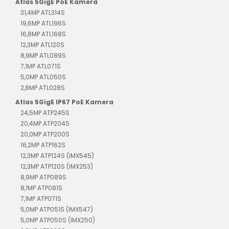
Atlas 5GigE PoE Kamera
31,4MP ATL314S
19,6MP ATL196S
16,8MP ATL168S
12,3MP ATL120S
8,9MP ATL089S
7,1MP ATL071S
5,0MP ATL050S
2,8MP ATL028S
Atlas 5GigE IP67 PoE Kamera
24,5MP ATP245S
20,4MP ATP204S
20,0MP ATP200S
16,2MP ATP162S
12,3MP ATP124S (IMX545)
12,3MP ATP120S (IMX253)
8,9MP ATP089S
8,1MP ATP081S
7,1MP ATP071S
5,0MP ATP051S (IMX547)
5,0MP ATP050S (IMX250)