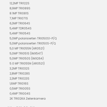
12,2MP TRI122S
8,9MP TRI089S
8.1MP TRI081S
7,1MP TRI071S
6,3MP TRI064S
5,4MP TDR054S
5,4MP TRI054S
5,0MP polarisierten TRI050S1-P/Q
5,0MP polarisierten TRI050S-P/Q
5,0 MP TRI055N (AR0521)
5,0MP TRI051S (IMX547)
5,0MP TRI050S (IMX264)
5.0 MP TRI055N (AR0521)
3,2MP TRI032S
2,8MP TRI028S
2,3MP TRI023S
1,6MP TRI016S
0,5MP TRI005S
0,4MP TRI004S
2K TRI02KA Zeilenkamera