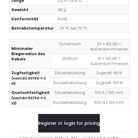
Länge
5,0 m (16,4 ft)
5m,
Dark
Gewicht
48 g
Green
Konformität
RoHS
Betriebstemperatur
-25 °C bis 75 °C
Dynamisch
20 × AD, AD =
Minimaler
Außendurchmesser
Biegeradius des
Statisch
10 × AD, AD =
Kabels
Außendurchmesser
Zugfestigkeit
Dauerbelastung
Zugkraft: 80 N
(nach IEC 60794-1-2
Kurzzeitbelastung
Zugkraft: 150 N
E1)
Quetschfestigkeit
Dauerbelastung
100 N / 100 mm
(nach IEC 60794-1-2
Kurzzeitbelastung
500 N / 100 mm
E3)
Register or login for pricing