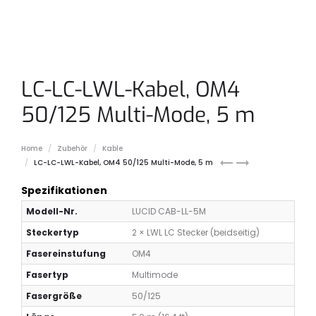
LC-LC-LWL-Kabel, OM4
50/125 Multi-Mode, 5 m
Home
Zubehör
Kable
M12
ix
LC-LC-LWL-Kabel, OM4 50/125 Multi-Mode, 5 m
to
Industrial
Spezifikationen
RJ45
Ethernet
IP67
Cat6a
Modell-Nr.
LUCID CAB-LL-5M
Cat6a
Cable
Steckertyp
2 × LWL LC Stecker (beidseitig)
Cable
–
[Right
2.0m,
Fasereinstufung
OM4
Angle,
Black
Fasertyp
Multimode
Atlas/Helios
Side]
Fasergröße
50/125
–