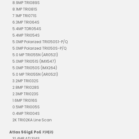
8.9MP TRI089S
8.1MP TRI081S
7.1MP TRI071S
6.3MP TRI064S
5.4MP TDR054S
5.4MP TRI054S
5.0MP Polarized TRI050S1-P/Q
5.0MP Polarized TRI050S-P/Q
5.0 MP TRI055N (AR0521)
5.0MP TRI051S (IMX547)
5.0MP TRI050S (IMX264)
5.0 MP TRI055N (AR0521)
3.2MP TRI032S
2.8MP TRI028S
2.3MP TRI023S
1.6MP TRI016S
0.5MP TRI005S
0.4MP TRI004S
2K TRI02KA Line Scan
Atlas 5GigE PoE 카메라
31.4MP ATL314S