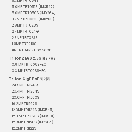
6.3MP TRT064S
5.0MP TRT051S (IMX547)
5.0MP TRT050S (IMX264)
3.2MP TRT032S (IMX265)
2.8MP TRT028S
2.4MP TRT024G
2.3MP TRT023S
1.6MP TRT016S
4K TRT04KG Line Scan
Triton2 EVS 2.5GigE PoE
0.9 MP TRT009S-EC
0.3 MP TRT003S-EC
Triton GigE PoE 카메라
24.5MP TRI245S
20.4MP TRI204S
20.0MP TRI200S
16.2MP TRI162S
12.3MP TRI124S (IMX545)
12.3 MP TRS123S (IMX501)
12.3MP TRI120S (IMX304)
12.2MP TRI122S