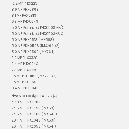
12.2 MP PHX122S
8.9 MP PHX089S
8.1 MP PHX081S
6.3 MP PHX064S
5.0 MP Polarized PHX050S1-P/Q
5.0 MP Polarized PHX050S-P/Q
5.0 MP PHX051S (IMX568)
5.0 MP PDH050S (IMX264 x2)
5.0 MP PHX050S (IMX264)
3.2 MP PHX032S
2.4 MP PHX024G
2.3 MP PHX023S
1.6 MP PDH016S (IMX273 x2)
1.6 MP PHX016S
0.4 MP PHX004S
Triton10 10GigE PoE 카메라
47.0 MP TRX470S
24.5 MP TRX245S (IMX53)
24.5 MP TRX246S (IMX540)
20.4 MP TRX204S (IMX531)
20.4 MP TRX205S (IMX541)