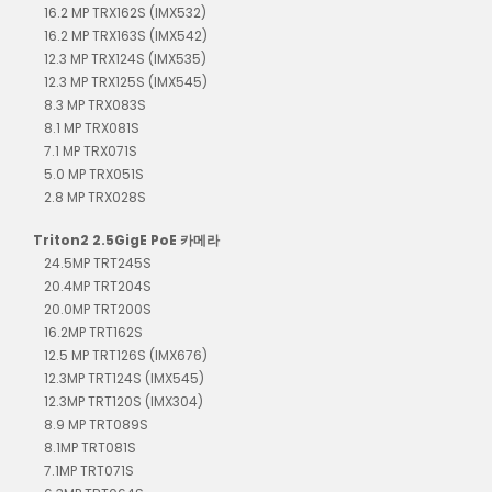
16.2 MP TRX162S (IMX532)
16.2 MP TRX163S (IMX542)
12.3 MP TRX124S (IMX535)
12.3 MP TRX125S (IMX545)
8.3 MP TRX083S
8.1 MP TRX081S
7.1 MP TRX071S
5.0 MP TRX051S
2.8 MP TRX028S
Triton2 2.5GigE PoE 카메라
24.5MP TRT245S
20.4MP TRT204S
20.0MP TRT200S
16.2MP TRT162S
12.5 MP TRT126S (IMX676)
12.3MP TRT124S (IMX545)
12.3MP TRT120S (IMX304)
8.9 MP TRT089S
8.1MP TRT081S
7.1MP TRT071S