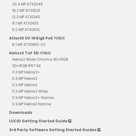
20.4 MP ATX204S
16.2 MP ATX162S
12.3 MP ATX124S
8.1 MP ATX081S
5.0 MP ATX051S
Atlas10 UV 10GigE PoE 카메라
8.1 MP ATX081S-UC
Helios2 ToF 3D 카메라
Helios2 Wide Chroma 3D+RGB
3D+RGB IP67 Kit
0.3 MP Helios2+
0.3 MP Helios2
0.3 MP Helios2
0.3 MP Helios2 Wide
0.3 MP Helios2+ Narrow
0.3 MP Helios2 Narrow
Downloads
LUCID Getting Started Guide
3rd Party Software Getting Started Guides