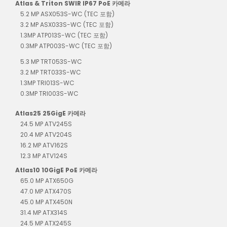
Atlas & Triton SWIR IP67 PoE 카메라
5.2 MP ASX053S-WC (TEC 포함)
3.2 MP ASX033S-WC (TEC 포함)
1.3MP ATP013S-WC (TEC 포함)
0.3MP ATP003S-WC (TEC 포함)
5.3 MP TRT053S-WC
3.2 MP TRT033S-WC
1.3MP TRI013S-WC
0.3MP TRI003S-WC
Atlas25 25GigE 카메라
24.5 MP ATV245S
20.4 MP ATV204S
16.2 MP ATV162S
12.3 MP ATV124S
Atlas10 10GigE PoE 카메라
65.0 MP ATX650G
47.0 MP ATX470S
45.0 MP ATX450N
31.4 MP ATX314S
24.5 MP ATX245S