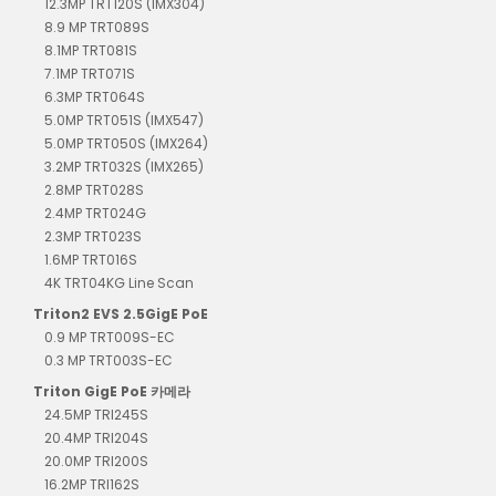
12.3MP TRT120S (IMX304)
8.9 MP TRT089S
8.1MP TRT081S
7.1MP TRT071S
6.3MP TRT064S
5.0MP TRT051S (IMX547)
5.0MP TRT050S (IMX264)
3.2MP TRT032S (IMX265)
2.8MP TRT028S
2.4MP TRT024G
2.3MP TRT023S
1.6MP TRT016S
4K TRT04KG Line Scan
Triton2 EVS 2.5GigE PoE
0.9 MP TRT009S-EC
0.3 MP TRT003S-EC
Triton GigE PoE 카메라
24.5MP TRI245S
20.4MP TRI204S
20.0MP TRI200S
16.2MP TRI162S