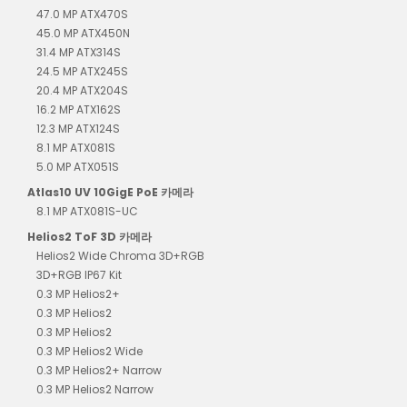
47.0 MP ATX470S
45.0 MP ATX450N
31.4 MP ATX314S
24.5 MP ATX245S
20.4 MP ATX204S
16.2 MP ATX162S
12.3 MP ATX124S
8.1 MP ATX081S
5.0 MP ATX051S
Atlas10 UV 10GigE PoE 카메라
8.1 MP ATX081S-UC
Helios2 ToF 3D 카메라
Helios2 Wide Chroma 3D+RGB
3D+RGB IP67 Kit
0.3 MP Helios2+
0.3 MP Helios2
0.3 MP Helios2
0.3 MP Helios2 Wide
0.3 MP Helios2+ Narrow
0.3 MP Helios2 Narrow