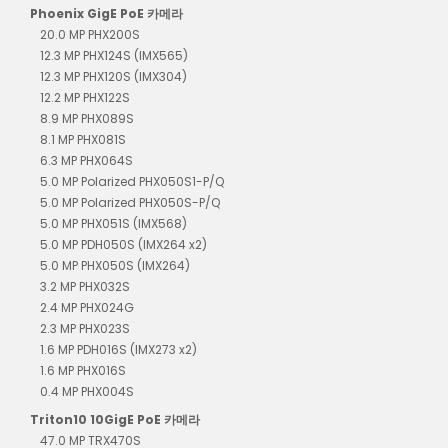
Phoenix GigE PoE 카메라
20.0 MP PHX200S
12.3 MP PHX124S (IMX565)
12.3 MP PHX120S (IMX304)
12.2 MP PHX122S
8.9 MP PHX089S
8.1 MP PHX081S
6.3 MP PHX064S
5.0 MP Polarized PHX050S1-P/Q
5.0 MP Polarized PHX050S-P/Q
5.0 MP PHX051S (IMX568)
5.0 MP PDH050S (IMX264 x2)
5.0 MP PHX050S (IMX264)
3.2 MP PHX032S
2.4 MP PHX024G
2.3 MP PHX023S
1.6 MP PDH016S (IMX273 x2)
1.6 MP PHX016S
0.4 MP PHX004S
Triton10 10GigE PoE 카메라
47.0 MP TRX470S