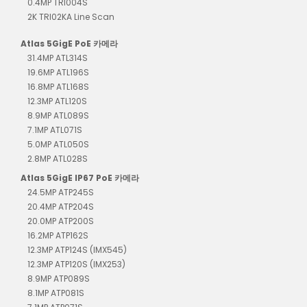
0.4MP TRI004S
2K TRI02KA Line Scan
Atlas 5GigE PoE 카메라
31.4MP ATL314S
19.6MP ATL196S
16.8MP ATL168S
12.3MP ATL120S
8.9MP ATL089S
7.1MP ATL071S
5.0MP ATL050S
2.8MP ATL028S
Atlas 5GigE IP67 PoE 카메라
24.5MP ATP245S
20.4MP ATP204S
20.0MP ATP200S
16.2MP ATP162S
12.3MP ATP124S (IMX545)
12.3MP ATP120S (IMX253)
8.9MP ATP089S
8.1MP ATP081S