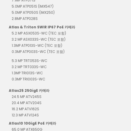
7.1MP ATP071S
5.0MP ATP051S (IMX547)
5.0MP ATP050S (IMX250)
2.8MP ATP028S
Atlas & Triton SWIR IP67 PoE 카메라
5.2 MP ASX053S-WC (TEC 포함)
3.2 MP ASX033S-WC (TEC 포함)
1.3MP ATP013S-WC (TEC 포함)
0.3MP ATP003S-WC (TEC 포함)
5.3 MP TRT053S-WC
3.2 MP TRT033S-WC
1.3MP TRI013S-WC
0.3MP TRI003S-WC
Atlas25 25GigE 카메라
24.5 MP ATV245S
20.4 MP ATV204S
16.2 MP ATV162S
12.3 MP ATV124S
Atlas10 10GigE PoE 카메라
65.0 MP ATX650G