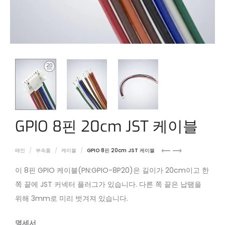
GPIO 8핀 20cm JST 케이블
ix
M8
메인
부속품
케이블
GPIO 8핀 20cm JST 케이블
to
8-
이 8핀 GPIO 케이블(PN:GPIO-8P20)은 길이가 20cm이고 한
RJ45
pin
5m
gpio
쪽 끝에 JST 커넥터 플러그가 있습니다. 다른 쪽 끝은 납땜을
Cable
cable
위해 3mm로 미리 벗겨져 있습니다.
명세서