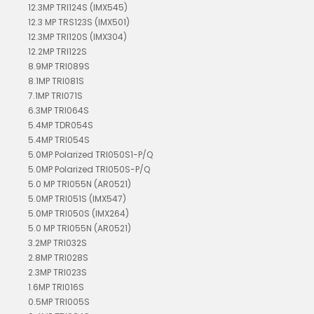
12.3MP TRI124S (IMX545)
12.3 MP TRS123S (IMX501)
12.3MP TRI120S (IMX304)
12.2MP TRI122S
8.9MP TRI089S
8.1MP TRI081S
7.1MP TRI071S
6.3MP TRI064S
5.4MP TDR054S
5.4MP TRI054S
5.0MP Polarized TRI050S1-P/Q
5.0MP Polarized TRI050S-P/Q
5.0 MP TRI055N (AR0521)
5.0MP TRI051S (IMX547)
5.0MP TRI050S (IMX264)
5.0 MP TRI055N (AR0521)
3.2MP TRI032S
2.8MP TRI028S
2.3MP TRI023S
1.6MP TRI016S
0.5MP TRI005S