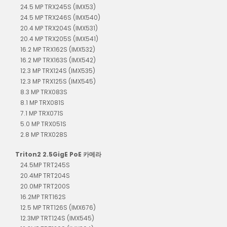
24.5 MP TRX245S (IMX53)
24.5 MP TRX246S (IMX540)
20.4 MP TRX204S (IMX531)
20.4 MP TRX205S (IMX541)
16.2 MP TRX162S (IMX532)
16.2 MP TRX163S (IMX542)
12.3 MP TRX124S (IMX535)
12.3 MP TRX125S (IMX545)
8.3 MP TRX083S
8.1 MP TRX081S
7.1 MP TRX071S
5.0 MP TRX051S
2.8 MP TRX028S
Triton2 2.5GigE PoE 카메라
24.5MP TRT245S
20.4MP TRT204S
20.0MP TRT200S
16.2MP TRT162S
12.5 MP TRT126S (IMX676)
12.3MP TRT124S (IMX545)