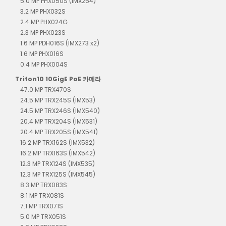
5.0 MP PHX050S (IMX264)
3.2 MP PHX032S
2.4 MP PHX024G
2.3 MP PHX023S
1.6 MP PDH016S (IMX273 x2)
1.6 MP PHX016S
0.4 MP PHX004S
Triton10 10GigE PoE 카메라
47.0 MP TRX470S
24.5 MP TRX245S (IMX53)
24.5 MP TRX246S (IMX540)
20.4 MP TRX204S (IMX531)
20.4 MP TRX205S (IMX541)
16.2 MP TRX162S (IMX532)
16.2 MP TRX163S (IMX542)
12.3 MP TRX124S (IMX535)
12.3 MP TRX125S (IMX545)
8.3 MP TRX083S
8.1 MP TRX081S
7.1 MP TRX071S
5.0 MP TRX051S