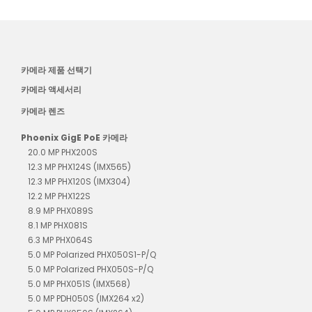
카메라 제품 선택기
카메라 액세서리
카메라 렌즈
Phoenix GigE PoE 카메라
20.0 MP PHX200S
12.3 MP PHX124S (IMX565)
12.3 MP PHX120S (IMX304)
12.2 MP PHX122S
8.9 MP PHX089S
8.1 MP PHX081S
6.3 MP PHX064S
5.0 MP Polarized PHX050S1-P/Q
5.0 MP Polarized PHX050S-P/Q
5.0 MP PHX051S (IMX568)
5.0 MP PDH050S (IMX264 x2)