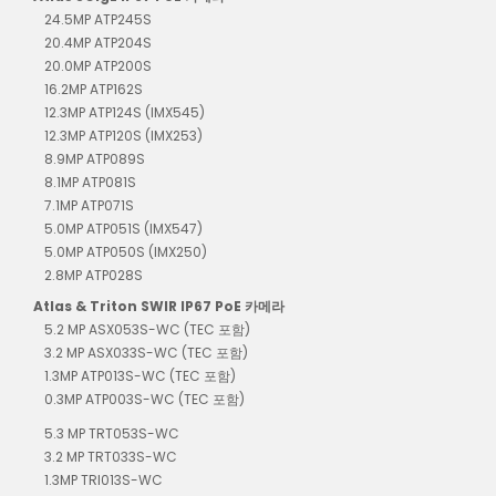
24.5MP ATP245S
20.4MP ATP204S
20.0MP ATP200S
16.2MP ATP162S
12.3MP ATP124S (IMX545)
12.3MP ATP120S (IMX253)
8.9MP ATP089S
8.1MP ATP081S
7.1MP ATP071S
5.0MP ATP051S (IMX547)
5.0MP ATP050S (IMX250)
2.8MP ATP028S
Atlas & Triton SWIR IP67 PoE 카메라
5.2 MP ASX053S-WC (TEC 포함)
3.2 MP ASX033S-WC (TEC 포함)
1.3MP ATP013S-WC (TEC 포함)
0.3MP ATP003S-WC (TEC 포함)
5.3 MP TRT053S-WC
3.2 MP TRT033S-WC
1.3MP TRI013S-WC