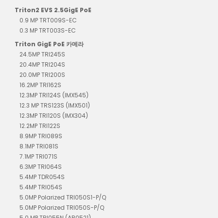
Triton2 EVS 2.5GigE PoE
0.9 MP TRT009S-EC
0.3 MP TRT003S-EC
Triton GigE PoE 카메라
24.5MP TRI245S
20.4MP TRI204S
20.0MP TRI200S
16.2MP TRI162S
12.3MP TRI124S (IMX545)
12.3 MP TRS123S (IMX501)
12.3MP TRI120S (IMX304)
12.2MP TRI122S
8.9MP TRI089S
8.1MP TRI081S
7.1MP TRI071S
6.3MP TRI064S
5.4MP TDR054S
5.4MP TRI054S
5.0MP Polarized TRI050S1-P/Q
5.0MP Polarized TRI050S-P/Q
5.0 MP TRI055N (AR0521)