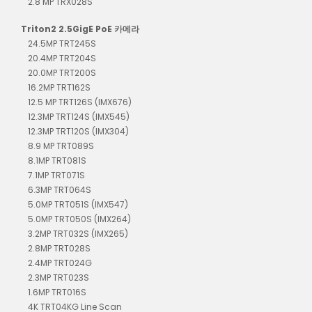
2.8 MP TRX028S
Triton2 2.5GigE PoE 카메라
24.5MP TRT245S
20.4MP TRT204S
20.0MP TRT200S
16.2MP TRT162S
12.5 MP TRT126S (IMX676)
12.3MP TRT124S (IMX545)
12.3MP TRT120S (IMX304)
8.9 MP TRT089S
8.1MP TRT081S
7.1MP TRT071S
6.3MP TRT064S
5.0MP TRT051S (IMX547)
5.0MP TRT050S (IMX264)
3.2MP TRT032S (IMX265)
2.8MP TRT028S
2.4MP TRT024G
2.3MP TRT023S
1.6MP TRT016S
4K TRT04KG Line Scan