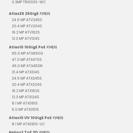
0.3MP TRI003S-WC
Atlas25 25GigE 카메라
24.5 MP ATV245S
20.4 MP ATV204S
16.2 MP ATV162S
12.3 MP ATV124S
Atlas10 10GigE PoE 카메라
65.0 MP ATX650G
47.0 MP ATX470S
45.0 MP ATX450N
31.4 MP ATX314S
24.5 MP ATX245S
20.4 MP ATX204S
16.2 MP ATX162S
12.3 MP ATX124S
8.1 MP ATX081S
5.0 MP ATX051S
Atlas10 UV 10GigE PoE 카메라
8.1 MP ATX081S-UC
Helios2 ToF 3D 카메라