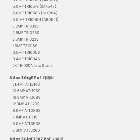
5.0MP TRI051S (IMX547)
5.0MP TRI050S (IMX264)
5.0 MP TRI055N (AR0521)
3.2MP TRI032S
2.8MP TRI028S
2.3MP TRI023S
1.6MP TRI016S
0.5MP TRI005S
0.4MP TRI004S
2K TRI02KA Line Scan
Atlas 5GigE PoE 카메라
31.4MP ATL314S
19.6MP ATL196S
16.8MP ATL168S
12.3MP ATL120S
8.9MP ATL089S
7.1MP ATL071S
5.0MP ATL050S
2.8MP ATL028S
Atlas 5GigE IP67 PoE 카메라