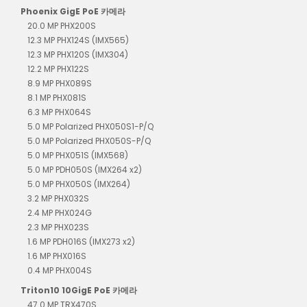
Phoenix GigE PoE 카메라
20.0 MP PHX200S
12.3 MP PHX124S (IMX565)
12.3 MP PHX120S (IMX304)
12.2 MP PHX122S
8.9 MP PHX089S
8.1 MP PHX081S
6.3 MP PHX064S
5.0 MP Polarized PHX050S1-P/Q
5.0 MP Polarized PHX050S-P/Q
5.0 MP PHX051S (IMX568)
5.0 MP PDH050S (IMX264 x2)
5.0 MP PHX050S (IMX264)
3.2 MP PHX032S
2.4 MP PHX024G
2.3 MP PHX023S
1.6 MP PDH016S (IMX273 x2)
1.6 MP PHX016S
0.4 MP PHX004S
Triton10 10GigE PoE 카메라
47.0 MP TRX470S