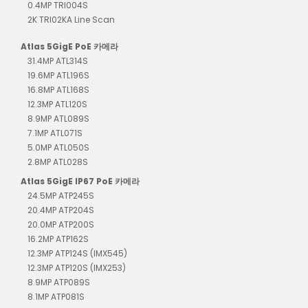
0.4MP TRI004S
2K TRI02KA Line Scan
Atlas 5GigE PoE 카메라
31.4MP ATL314S
19.6MP ATL196S
16.8MP ATL168S
12.3MP ATL120S
8.9MP ATL089S
7.1MP ATL071S
5.0MP ATL050S
2.8MP ATL028S
Atlas 5GigE IP67 PoE 카메라
24.5MP ATP245S
20.4MP ATP204S
20.0MP ATP200S
16.2MP ATP162S
12.3MP ATP124S (IMX545)
12.3MP ATP120S (IMX253)
8.9MP ATP089S
8.1MP ATP081S