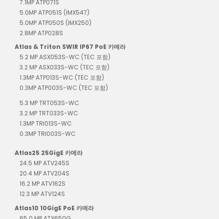
7.1MP ATP071S
5.0MP ATP051S (IMX547)
5.0MP ATP050S (IMX250)
2.8MP ATP028S
Atlas & Triton SWIR IP67 PoE 카메라
5.2 MP ASX053S-WC (TEC 포함)
3.2 MP ASX033S-WC (TEC 포함)
1.3MP ATP013S-WC (TEC 포함)
0.3MP ATP003S-WC (TEC 포함)
5.3 MP TRT053S-WC
3.2 MP TRT033S-WC
1.3MP TRI013S-WC
0.3MP TRI003S-WC
Atlas25 25GigE 카메라
24.5 MP ATV245S
20.4 MP ATV204S
16.2 MP ATV162S
12.3 MP ATV124S
Atlas10 10GigE PoE 카메라
65.0 MP ATX650G