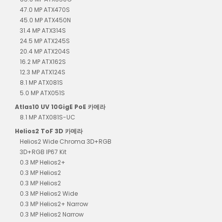
47.0 MP ATX470S
45.0 MP ATX450N
31.4 MP ATX314S
24.5 MP ATX245S
20.4 MP ATX204S
16.2 MP ATX162S
12.3 MP ATX124S
8.1 MP ATX081S
5.0 MP ATX051S
Atlas10 UV 10GigE PoE 카메라
8.1 MP ATX081S-UC
Helios2 ToF 3D 카메라
Helios2 Wide Chroma 3D+RGB
3D+RGB IP67 Kit
0.3 MP Helios2+
0.3 MP Helios2
0.3 MP Helios2
0.3 MP Helios2 Wide
0.3 MP Helios2+ Narrow
0.3 MP Helios2 Narrow