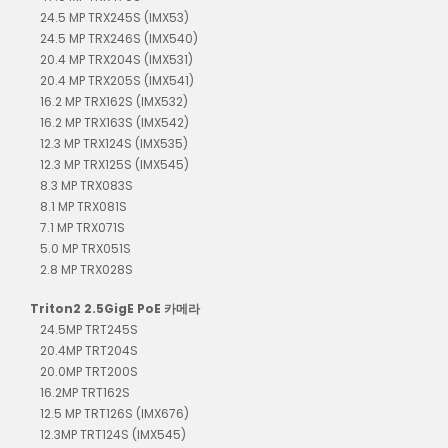
24.5 MP TRX245S (IMX53)
24.5 MP TRX246S (IMX540)
20.4 MP TRX204S (IMX531)
20.4 MP TRX205S (IMX541)
16.2 MP TRX162S (IMX532)
16.2 MP TRX163S (IMX542)
12.3 MP TRX124S (IMX535)
12.3 MP TRX125S (IMX545)
8.3 MP TRX083S
8.1 MP TRX081S
7.1 MP TRX071S
5.0 MP TRX051S
2.8 MP TRX028S
Triton2 2.5GigE PoE 카메라
24.5MP TRT245S
20.4MP TRT204S
20.0MP TRT200S
16.2MP TRT162S
12.5 MP TRT126S (IMX676)
12.3MP TRT124S (IMX545)