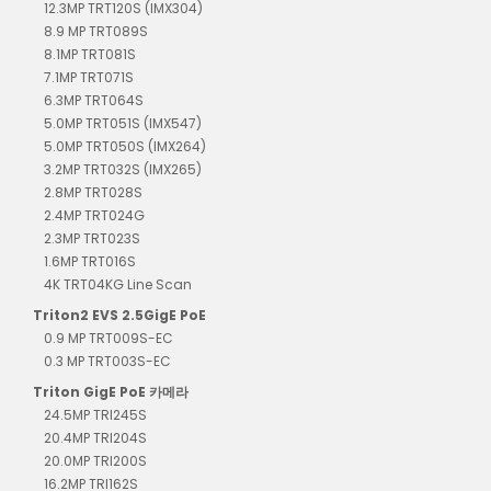
12.3MP TRT120S (IMX304)
8.9 MP TRT089S
8.1MP TRT081S
7.1MP TRT071S
6.3MP TRT064S
5.0MP TRT051S (IMX547)
5.0MP TRT050S (IMX264)
3.2MP TRT032S (IMX265)
2.8MP TRT028S
2.4MP TRT024G
2.3MP TRT023S
1.6MP TRT016S
4K TRT04KG Line Scan
Triton2 EVS 2.5GigE PoE
0.9 MP TRT009S-EC
0.3 MP TRT003S-EC
Triton GigE PoE 카메라
24.5MP TRI245S
20.4MP TRI204S
20.0MP TRI200S
16.2MP TRI162S