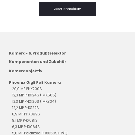
Jetzt anmelden!
Kamera- & Produktselektor
Komponenten und Zubehör
Kameraobjektiv
Phoenix GigE PoE Kamera
20,0 MP PHX200S
12,3 MP PHX124S (IMX565)
12,3 MP PHX120S (IMX304)
12,2 MP PHX122S
8,9 MP PHX089S
8,1 MP PHX081S
6,3 MP PHX064S
5,0 MP Polarized PHX050S1-P/Q