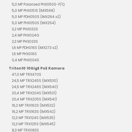
5,0 MP Polarized PHX050S-P/Q
5,0 MP PHX051S (IMX568)
5,0 MP PDH050S (IMX264 x2)
5,0 MP PHX050S (IMX254)
3,2 MP PHX032S
2,4 MP PHX024G
2,3 MP PHX023S
1,6 MP PDH016S (IMX273 x2)
1,6 MP PHX016S
0,4 MP PHX004S
Triton10 10GigE PoE Kamera
47,0 MP TRX470S
24,5 MP TRX245S (IMX530)
24,5 MP TRX246S (IMX540)
20,4 MP TRX204S (IMX531)
20,4 MP TRX205S (IMX541)
16,2 MP TRX162S (IMX532)
16,2 MP TRX163S (IMX542)
12,3 MP TRX124S (IMX535)
12,3 MP TRX125S (IMX545)
8,3 MP TRX083S