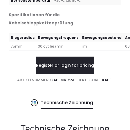
Betriebstemperatur
-25°C bis 85°C
Spezifikationen für die
Kabelschleppkettenprüfung
Biegeradius
Bewegungsfrequenz
Bewegungsabstand
An
75mm
30 cycles/min
1m
60
Register or login for pricing
ARTIKELNUMMER:
CAB-MR-5M
KATEGORIE:
KABEL
Technische Zeichnung
Technische Zeichnung