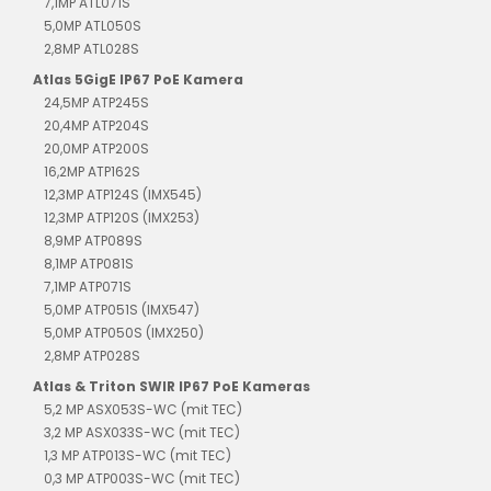
7,1MP ATL071S
5,0MP ATL050S
2,8MP ATL028S
Atlas 5GigE IP67 PoE Kamera
24,5MP ATP245S
20,4MP ATP204S
20,0MP ATP200S
16,2MP ATP162S
12,3MP ATP124S (IMX545)
12,3MP ATP120S (IMX253)
8,9MP ATP089S
8,1MP ATP081S
7,1MP ATP071S
5,0MP ATP051S (IMX547)
5,0MP ATP050S (IMX250)
2,8MP ATP028S
Atlas & Triton SWIR IP67 PoE Kameras
5,2 MP ASX053S-WC (mit TEC)
3,2 MP ASX033S-WC (mit TEC)
1,3 MP ATP013S-WC (mit TEC)
0,3 MP ATP003S-WC (mit TEC)