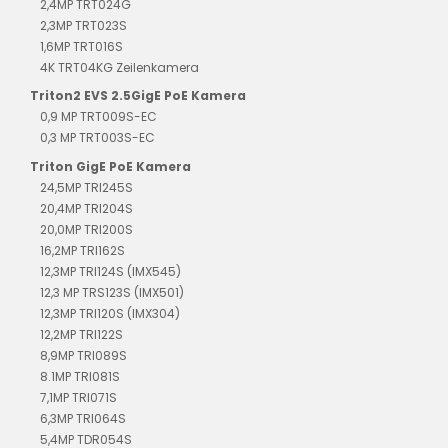
2,4MP TRT024G
2,3MP TRT023S
1,6MP TRT016S
4K TRT04KG Zeilenkamera
Triton2 EVS 2.5GigE PoE Kamera
0,9 MP TRT009S-EC
0,3 MP TRT003S-EC
Triton GigE PoE Kamera
24,5MP TRI245S
20,4MP TRI204S
20,0MP TRI200S
16,2MP TRI162S
12,3MP TRI124S (IMX545)
12,3 MP TRS123S (IMX501)
12,3MP TRI120S (IMX304)
12,2MP TRI122S
8,9MP TRI089S
8.1MP TRI081S
7,1MP TRI071S
6,3MP TRI064S
5,4MP TDR054S