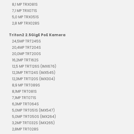
8,1 MP TRX081S
7,1 MP TRX071S
5,0 MP TRX051S
2,8 MP TRX028S
Triton2 2.5GigE PoE Kamera
24,5MP TRT245S
20,4MP TRT204S
20,0MP TRT200S
16,2MP TRT162S
12,5 MP TRT126S (IMX676)
12,3MP TRT124S (IMX545)
12,3MP TRT120S (IMX304)
8,9 MP TRT089S
8,1MP TRT081S
7,1MP TRT071S
6,3MP TRT064S
5,0MP TRT051S (IMX547)
5,0MP TRT050S (IMX264)
3,2MP TRT032S (IMX265)
2,8MP TRT028S