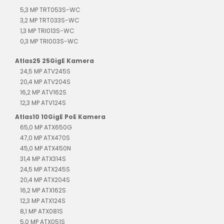
5,3 MP TRT053S-WC
3,2 MP TRT033S-WC
1,3 MP TRI013S-WC
0,3 MP TRI003S-WC
Atlas25 25GigE Kamera
24,5 MP ATV245S
20,4 MP ATV204S
16,2 MP ATV162S
12,3 MP ATV124S
Atlas10 10GigE PoE Kamera
65,0 MP ATX650G
47,0 MP ATX470S
45,0 MP ATX450N
31,4 MP ATX314S
24,5 MP ATX245S
20,4 MP ATX204S
16,2 MP ATX162S
12,3 MP ATX124S
8,1 MP ATX081S
5,0 MP ATX051S