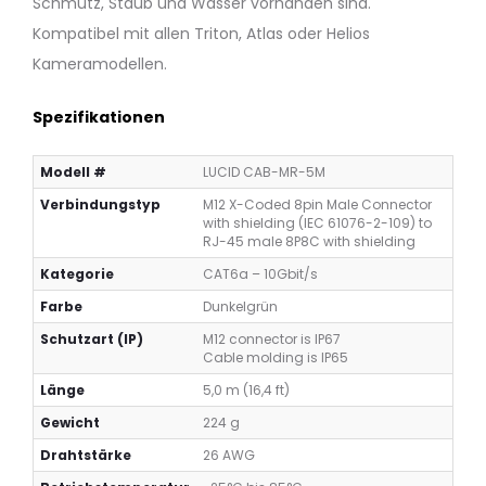
Schmutz, Staub und Wasser vorhanden sind.
Kable
Kable
(Amphenol)
(Amphenol)
Kompatibel mit allen Triton, Atlas oder Helios
–
–
Kameramodellen.
2,0m,
5,0m,
Dunkelgrün
Dunkelgrün
Spezifikationen
Modell #
LUCID CAB-MR-5M
Verbindungstyp
M12 X-Coded 8pin Male Connector
with shielding (IEC 61076-2-109) to
RJ-45 male 8P8C with shielding
Ka­te­go­rie
CAT6a – 10Gbit/s
Farbe
Dunkelgrün
Schutzart (IP)
M12 connector is IP67
Cable molding is IP65
Länge
5,0 m (16,4 ft)
Gewicht
224 g
Drahtstärke
26 AWG