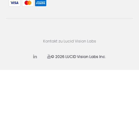
Kontakt zu Lucid Vision Labs
© 2026 LUCID Vision Labs Inc.
L
Y
i
o
n
u
k
t
e
u
d
b
I
e
n