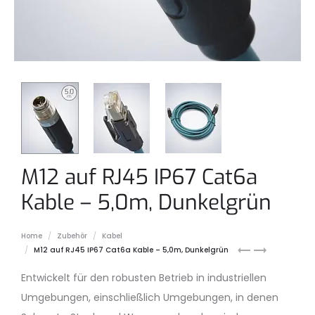
M12 auf RJ45 IP67 Cat6a
Kable – 5,0m, Dunkelgrün
Home
Zubehör
Kabel
M12
M12
M12 auf RJ45 IP67 Cat6a Kable – 5,0m, Dunkelgrün
auf
auf
Entwickelt für den robusten Betrieb in industriellen
RJ45
RJ45
IP67
IP67
Umgebungen, einschließlich Umgebungen, in denen
Cat6a
Cat6a