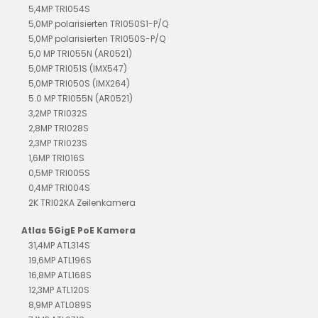
5,4MP TRI054S
5,0MP polarisierten TRI050S1-P/Q
5,0MP polarisierten TRI050S-P/Q
5,0 MP TRI055N (AR0521)
5,0MP TRI051S (IMX547)
5,0MP TRI050S (IMX264)
5.0 MP TRI055N (AR0521)
3,2MP TRI032S
2,8MP TRI028S
2,3MP TRI023S
1,6MP TRI016S
0,5MP TRI005S
0,4MP TRI004S
2K TRI02KA Zeilenkamera
Atlas 5GigE PoE Kamera
31,4MP ATL314S
19,6MP ATL196S
16,8MP ATL168S
12,3MP ATL120S
8,9MP ATL089S