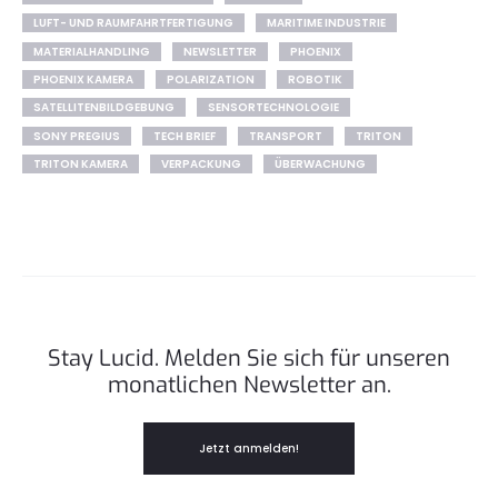
LUFT- UND RAUMFAHRTFERTIGUNG
MARITIME INDUSTRIE
MATERIALHANDLING
NEWSLETTER
PHOENIX
PHOENIX KAMERA
POLARIZATION
ROBOTIK
SATELLITENBILDGEBUNG
SENSORTECHNOLOGIE
SONY PREGIUS
TECH BRIEF
TRANSPORT
TRITON
TRITON KAMERA
VERPACKUNG
ÜBERWACHUNG
Stay Lucid. Melden Sie sich für unseren
monatlichen Newsletter an.
Jetzt anmelden!