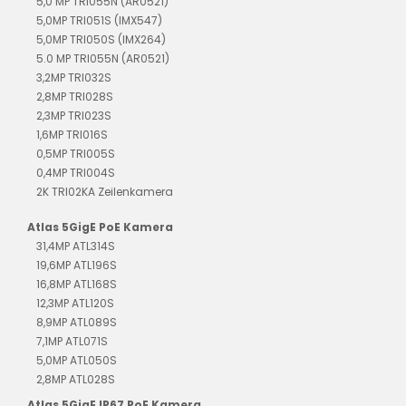
5,0 MP TRI055N (AR0521)
5,0MP TRI051S (IMX547)
5,0MP TRI050S (IMX264)
5.0 MP TRI055N (AR0521)
3,2MP TRI032S
2,8MP TRI028S
2,3MP TRI023S
1,6MP TRI016S
0,5MP TRI005S
0,4MP TRI004S
2K TRI02KA Zeilenkamera
Atlas 5GigE PoE Kamera
31,4MP ATL314S
19,6MP ATL196S
16,8MP ATL168S
12,3MP ATL120S
8,9MP ATL089S
7,1MP ATL071S
5,0MP ATL050S
2,8MP ATL028S
Atlas 5GigE IP67 PoE Kamera