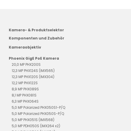
Kamera- & Produktselektor
Komponenten und Zubehör
Kameraobjektiv
Phoenix GigE PoE Kamera
20,0 MP PHX200S
12,3 MP PHX124S (IMX565)
12,3 MP PHX120S (IMX304)
12,2 MP PHX122S
8,9 MP PHX089S
8,1 MP PHX081S
6,3 MP PHX064S
5,0 MP Polarized PHX050S1-P/Q
5,0 MP Polarized PHX050S-P/Q
5,0 MP PHX051S (IMX568)
5,0 MP PDH050S (IMX264 x2)