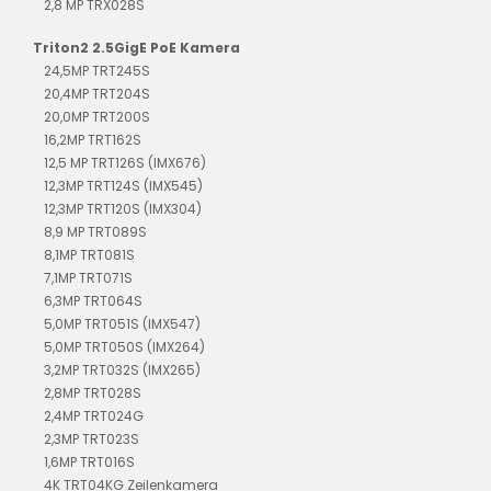
2,8 MP TRX028S
Triton2 2.5GigE PoE Kamera
24,5MP TRT245S
20,4MP TRT204S
20,0MP TRT200S
16,2MP TRT162S
12,5 MP TRT126S (IMX676)
12,3MP TRT124S (IMX545)
12,3MP TRT120S (IMX304)
8,9 MP TRT089S
8,1MP TRT081S
7,1MP TRT071S
6,3MP TRT064S
5,0MP TRT051S (IMX547)
5,0MP TRT050S (IMX264)
3,2MP TRT032S (IMX265)
2,8MP TRT028S
2,4MP TRT024G
2,3MP TRT023S
1,6MP TRT016S
4K TRT04KG Zeilenkamera