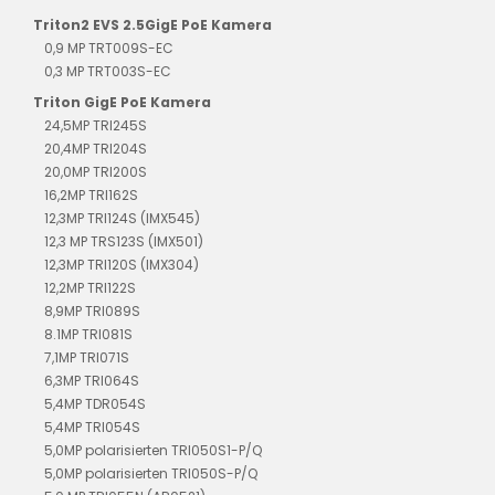
Triton2 EVS 2.5GigE PoE Kamera
0,9 MP TRT009S-EC
0,3 MP TRT003S-EC
Triton GigE PoE Kamera
24,5MP TRI245S
20,4MP TRI204S
20,0MP TRI200S
16,2MP TRI162S
12,3MP TRI124S (IMX545)
12,3 MP TRS123S (IMX501)
12,3MP TRI120S (IMX304)
12,2MP TRI122S
8,9MP TRI089S
8.1MP TRI081S
7,1MP TRI071S
6,3MP TRI064S
5,4MP TDR054S
5,4MP TRI054S
5,0MP polarisierten TRI050S1-P/Q
5,0MP polarisierten TRI050S-P/Q