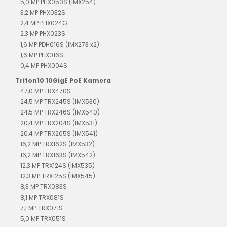
5,0 MP PHX050S (IMX254)
3,2 MP PHX032S
2,4 MP PHX024G
2,3 MP PHX023S
1,6 MP PDH016S (IMX273 x2)
1,6 MP PHX016S
0,4 MP PHX004S
Triton10 10GigE PoE Kamera
47,0 MP TRX470S
24,5 MP TRX245S (IMX530)
24,5 MP TRX246S (IMX540)
20,4 MP TRX204S (IMX531)
20,4 MP TRX205S (IMX541)
16,2 MP TRX162S (IMX532)
16,2 MP TRX163S (IMX542)
12,3 MP TRX124S (IMX535)
12,3 MP TRX125S (IMX545)
8,3 MP TRX083S
8,1 MP TRX081S
7,1 MP TRX071S
5,0 MP TRX051S