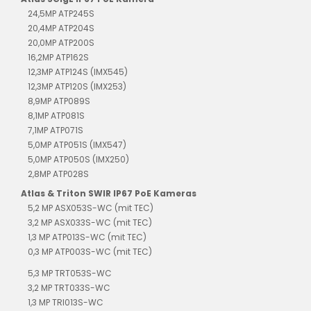
24,5MP ATP245S
20,4MP ATP204S
20,0MP ATP200S
16,2MP ATP162S
12,3MP ATP124S (IMX545)
12,3MP ATP120S (IMX253)
8,9MP ATP089S
8,1MP ATP081S
7,1MP ATP071S
5,0MP ATP051S (IMX547)
5,0MP ATP050S (IMX250)
2,8MP ATP028S
Atlas & Triton SWIR IP67 PoE Kameras
5,2 MP ASX053S-WC (mit TEC)
3,2 MP ASX033S-WC (mit TEC)
1,3 MP ATP013S-WC (mit TEC)
0,3 MP ATP003S-WC (mit TEC)
5,3 MP TRT053S-WC
3,2 MP TRT033S-WC
1,3 MP TRI013S-WC