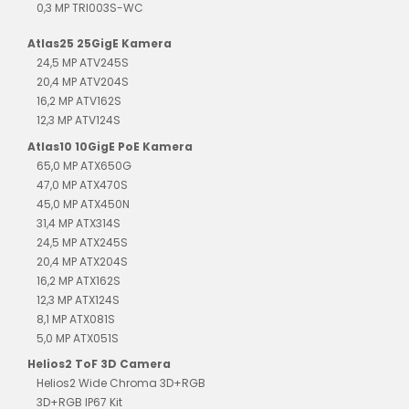
0,3 MP TRI003S-WC
Atlas25 25GigE Kamera
24,5 MP ATV245S
20,4 MP ATV204S
16,2 MP ATV162S
12,3 MP ATV124S
Atlas10 10GigE PoE Kamera
65,0 MP ATX650G
47,0 MP ATX470S
45,0 MP ATX450N
31,4 MP ATX314S
24,5 MP ATX245S
20,4 MP ATX204S
16,2 MP ATX162S
12,3 MP ATX124S
8,1 MP ATX081S
5,0 MP ATX051S
Helios2 ToF 3D Camera
Helios2 Wide Chroma 3D+RGB
3D+RGB IP67 Kit