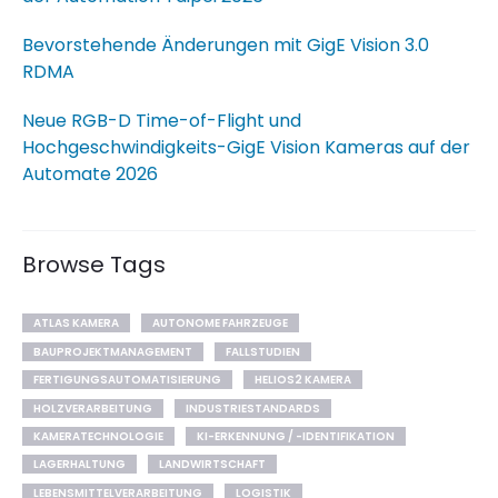
Bevorstehende Änderungen mit GigE Vision 3.0
RDMA
Neue RGB-D Time-of-Flight und
Hochgeschwindigkeits-GigE Vision Kameras auf der
Automate 2026
Browse Tags
ATLAS KAMERA
AUTONOME FAHRZEUGE
BAUPROJEKTMANAGEMENT
FALLSTUDIEN
FERTIGUNGSAUTOMATISIERUNG
HELIOS2 KAMERA
HOLZVERARBEITUNG
INDUSTRIESTANDARDS
KAMERATECHNOLOGIE
KI-ERKENNUNG / -IDENTIFIKATION
LAGERHALTUNG
LANDWIRTSCHAFT
LEBENSMITTELVERARBEITUNG
LOGISTIK