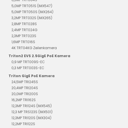
5,0MP TRT051S (IMX547)
5,0MP TRT050S (IMX264)
3,2MP TRT032S (IMX265)
2,8MP TRT028S
2,4MP TRT024G
2,3MP TRT023S
1,6MP TRT016S
4K TRT04KG Zeilenkamera
Triton2 EVS 2.5GigE PoE Kamera
0,9 MP TRT009S-EC
0,3 MP TRT003S-EC
Triton GigE PoE Kamera
24,5MP TRI245S
20,4MP TRI204S
20,0MP TRI200S
16,2MP TRI162S
12,3MP TRI124S (IMX545)
12,3 MP TRS123S (IMX501)
12,3MP TRI120S (IMX304)
12,2MP TRI122S