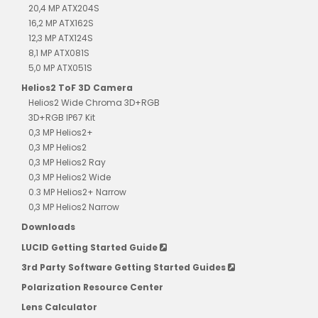
20,4 MP ATX204S
16,2 MP ATX162S
12,3 MP ATX124S
8,1 MP ATX081S
5,0 MP ATX051S
Helios2 ToF 3D Camera
Helios2 Wide Chroma 3D+RGB
3D+RGB IP67 Kit
0,3 MP Helios2+
0,3 MP Helios2
0,3 MP Helios2 Ray
0,3 MP Helios2 Wide
0.3 MP Helios2+ Narrow
0,3 MP Helios2 Narrow
Downloads
LUCID Getting Started Guide
3rd Party Software Getting Started Guides
Polarization Resource Center
Lens Calculator