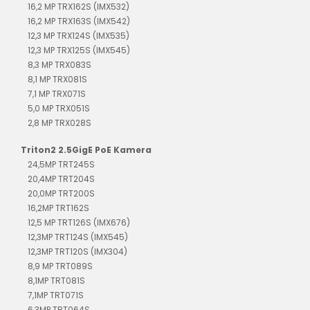
16,2 MP TRX162S (IMX532)
16,2 MP TRX163S (IMX542)
12,3 MP TRX124S (IMX535)
12,3 MP TRX125S (IMX545)
8,3 MP TRX083S
8,1 MP TRX081S
7,1 MP TRX071S
5,0 MP TRX051S
2,8 MP TRX028S
Triton2 2.5GigE PoE Kamera
24,5MP TRT245S
20,4MP TRT204S
20,0MP TRT200S
16,2MP TRT162S
12,5 MP TRT126S (IMX676)
12,3MP TRT124S (IMX545)
12,3MP TRT120S (IMX304)
8,9 MP TRT089S
8,1MP TRT081S
7,1MP TRT071S
6,3MP TRT064S