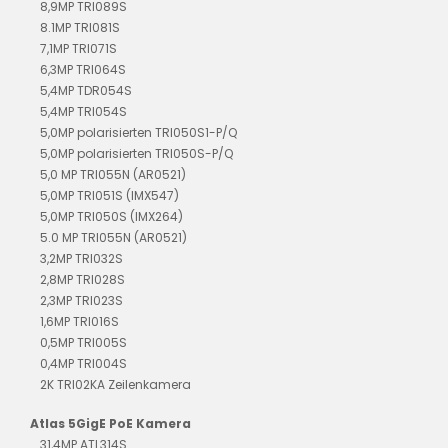
8,9MP TRI089S
8.1MP TRI081S
7,1MP TRI071S
6,3MP TRI064S
5,4MP TDR054S
5,4MP TRI054S
5,0MP polarisierten TRI050S1-P/Q
5,0MP polarisierten TRI050S-P/Q
5,0 MP TRI055N (AR0521)
5,0MP TRI051S (IMX547)
5,0MP TRI050S (IMX264)
5.0 MP TRI055N (AR0521)
3,2MP TRI032S
2,8MP TRI028S
2,3MP TRI023S
1,6MP TRI016S
0,5MP TRI005S
0,4MP TRI004S
2K TRI02KA Zeilenkamera
Atlas 5GigE PoE Kamera
31,4MP ATL314S