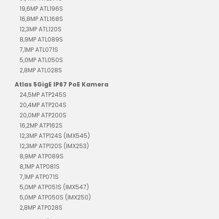
19,6MP ATL196S
16,8MP ATL168S
12,3MP ATL120S
8,9MP ATL089S
7,1MP ATL071S
5,0MP ATL050S
2,8MP ATL028S
Atlas 5GigE IP67 PoE Kamera
24,5MP ATP245S
20,4MP ATP204S
20,0MP ATP200S
16,2MP ATP162S
12,3MP ATP124S (IMX545)
12,3MP ATP120S (IMX253)
8,9MP ATP089S
8,1MP ATP081S
7,1MP ATP071S
5,0MP ATP051S (IMX547)
5,0MP ATP050S (IMX250)
2,8MP ATP028S