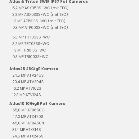
Atlas & Triton SWIR IP67 PoE Kameras
5,2 MP ASX053S-WC (mit TEC)
3,2 MP ASX033S-WC (mit TEC)
1,3 MP ATP013S-WC (mit TEC)
0,3 MP ATP003S-WC (mit TEC)
5,3 MP TRT053S-WC
3,2 MP TRT033S-WC
1,3 MP TRI013S-WC
0,3 MP TRI003S-WC
Atlas25 25GigE Kamera
24,5 MP ATV245S
20,4 MP ATV204S
16,2 MP ATV162S
12,3 MP ATV124S
Atlas10 10GigE PoE Kamera
65,0 MP ATX650G
47,0 MP ATX470S
45,0 MP ATX450N
31,4 MP ATX314S
24,5 MP ATX245S