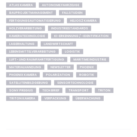
ATLAS KAMERA
AUTONOME FAHRZEUGE
BAUPROJEKTMANAGEMENT
FALLSTUDIEN
FERTIGUNGSAUTOMATISIERUNG
HELIOS2 KAMERA
HOLZVERARBEITUNG
INDUSTRIESTANDARDS
KAMERATECHNOLOGIE
KI-ERKENNUNG / -IDENTIFIKATION
LAGERHALTUNG
LANDWIRTSCHAFT
LEBENSMITTELVERARBEITUNG
LOGISTIK
LUFT- UND RAUMFAHRTFERTIGUNG
MARITIME INDUSTRIE
MATERIALHANDLING
NEWSLETTER
PHOENIX
PHOENIX KAMERA
POLARIZATION
ROBOTIK
SATELLITENBILDGEBUNG
SENSORTECHNOLOGIE
SONY PREGIUS
TECH BRIEF
TRANSPORT
TRITON
TRITON KAMERA
VERPACKUNG
ÜBERWACHUNG