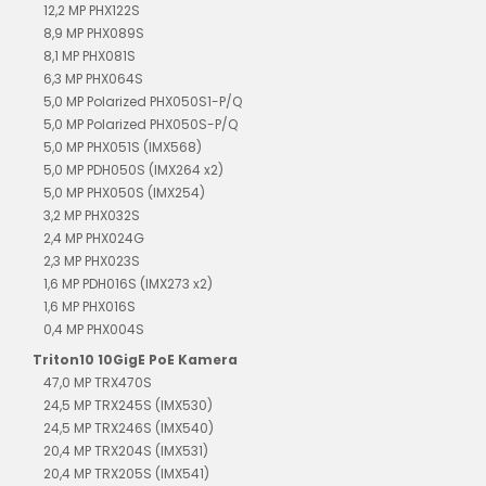
12,2 MP PHX122S
8,9 MP PHX089S
8,1 MP PHX081S
6,3 MP PHX064S
5,0 MP Polarized PHX050S1-P/Q
5,0 MP Polarized PHX050S-P/Q
5,0 MP PHX051S (IMX568)
5,0 MP PDH050S (IMX264 x2)
5,0 MP PHX050S (IMX254)
3,2 MP PHX032S
2,4 MP PHX024G
2,3 MP PHX023S
1,6 MP PDH016S (IMX273 x2)
1,6 MP PHX016S
0,4 MP PHX004S
Triton10 10GigE PoE Kamera
47,0 MP TRX470S
24,5 MP TRX245S (IMX530)
24,5 MP TRX246S (IMX540)
20,4 MP TRX204S (IMX531)
20,4 MP TRX205S (IMX541)