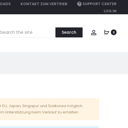
OADS
KONTAKT ZUM VERTRIEB
SUPPORT CENTER
LOG IN
earch
Account
0
or:
der EU, Japan, Singapur und Südkorea möglich.
 um Unterstützung beim Verkauf zu erhalten.