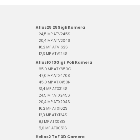
Atlas25 25GigE Kamera
24,5 MP ATV245S
20,4 MP ATV204S
16,2 MP ATV162S
12,3 MP ATV124S
Atlas10 10GigE PoE Kamera
65,0 MP ATX650G
47,0 MP ATX470S
45,0 MP ATX450N
31,4 MP ATX314S
24,5 MP ATX245S
20,4 MP ATX204S
16,2 MP ATX162S
12,3 MP ATX124S
8,1 MP ATX081S
5,0 MP ATX051S
Helios2 ToF 3D Camera