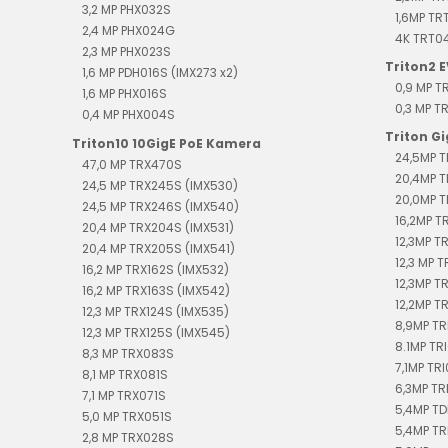
3,2 MP PHX032S
1,6MP TR
2,4 MP PHX024G
4K TRT0
2,3 MP PHX023S
Triton2 
1,6 MP PDH016S (IMX273 x2)
0,9 MP 
1,6 MP PHX016S
0,3 MP 
0,4 MP PHX004S
Triton G
Triton10 10GigE PoE Kamera
24,5MP T
47,0 MP TRX470S
20,4MP T
24,5 MP TRX245S (IMX530)
20,0MP T
24,5 MP TRX246S (IMX540)
16,2MP T
20,4 MP TRX204S (IMX531)
12,3MP T
20,4 MP TRX205S (IMX541)
12,3 MP 
16,2 MP TRX162S (IMX532)
12,3MP T
16,2 MP TRX163S (IMX542)
12,2MP TR
12,3 MP TRX124S (IMX535)
8,9MP T
12,3 MP TRX125S (IMX545)
8.1MP TR
8,3 MP TRX083S
7,1MP TRI
8,1 MP TRX081S
6,3MP TR
7,1 MP TRX071S
5,4MP T
5,0 MP TRX051S
5,4MP T
2,8 MP TRX028S