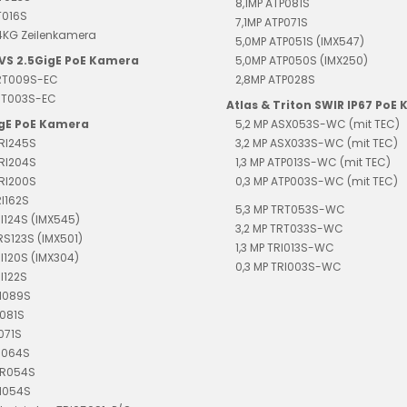
8,1MP ATP081S
T016S
7,1MP ATP071S
4KG Zeilenkamera
5,0MP ATP051S (IMX547)
EVS 2.5GigE PoE Kamera
5,0MP ATP050S (IMX250)
TRT009S-EC
2,8MP ATP028S
TRT003S-EC
Atlas & Triton SWIR IP67 PoE
igE PoE Kamera
5,2 MP ASX053S-WC (mit TEC)
RI245S
3,2 MP ASX033S-WC (mit TEC)
RI204S
1,3 MP ATP013S-WC (mit TEC)
RI200S
0,3 MP ATP003S-WC (mit TEC)
RI162S
5,3 MP TRT053S-WC
RI124S (IMX545)
3,2 MP TRT033S-WC
TRS123S (IMX501)
1,3 MP TRI013S-WC
RI120S (IMX304)
0,3 MP TRI003S-WC
I122S
RI089S
I081S
071S
I064S
DR054S
RI054S