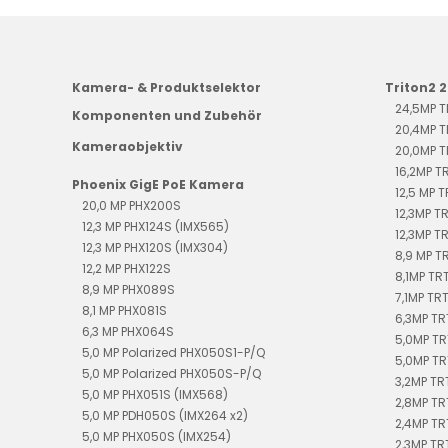
n
Kamera- & Produktselektor
Triton2 
24,5MP 
Komponenten und Zubehör
20,4MP 
Kameraobjektiv
20,0MP 
16,2MP T
Phoenix GigE PoE Kamera
12,5 MP 
20,0 MP PHX200S
12,3MP T
12,3 MP PHX124S (IMX565)
12,3MP T
12,3 MP PHX120S (IMX304)
8,9 MP 
12,2 MP PHX122S
8,1MP TR
8,9 MP PHX089S
7,1MP TR
8,1 MP PHX081S
6,3MP T
6,3 MP PHX064S
5,0MP TR
5,0 MP Polarized PHX050S1-P/Q
5,0MP TR
5,0 MP Polarized PHX050S-P/Q
3,2MP TR
5,0 MP PHX051S (IMX568)
2,8MP T
5,0 MP PDH050S (IMX264 x2)
2,4MP T
5,0 MP PHX050S (IMX254)
2,3MP T