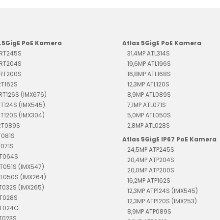
2.5GigE PoE Kamera
Atlas 5GigE PoE Kamera
TRT245S
31,4MP ATL314S
TRT204S
19,6MP ATL196S
TRT200S
16,8MP ATL168S
RT162S
12,3MP ATL120S
TRT126S (IMX676)
8,9MP ATL089S
RT124S (IMX545)
7,1MP ATL071S
RT120S (IMX304)
5,0MP ATL050S
TRT089S
2,8MP ATL028S
T081S
Atlas 5GigE IP67 PoE Kamera
T071S
24,5MP ATP245S
RT064S
20,4MP ATP204S
T051S (IMX547)
20,0MP ATP200S
T050S (IMX264)
16,2MP ATP162S
T032S (IMX265)
12,3MP ATP124S (IMX545)
RT028S
12,3MP ATP120S (IMX253)
RT024G
8,9MP ATP089S
RT023S