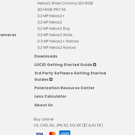
Helios2 Wide Chroma 3D+RGB
3D+RGB IP67 Kit
0,3 MP Helios2+
0,3 MP Helios2
0,3 MP Helios2 Ray
 Kameras
0,3 MP Helios2 Wide
0.3 MP Helios2+ Narrow
0,3 MP Helios2 Narrow
Downloads
LUCID Getting Started Guide
3rd Party Software Getting Started
Guides
Polarization Resource Center
Lens Calculator
About Us
Buy online!
US, CAD, AU, JPN, NZ, SG, KR ($) & EU (€)